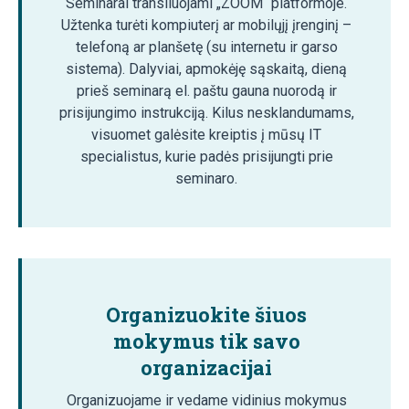
Seminarai transliuojami „ZOOM“ platformoje.
Užtenka turėti kompiuterį ar mobilųjį įrenginį –
telefoną ar planšetę (su internetu ir garso
sistema). Dalyviai, apmokėję sąskaitą, dieną
prieš seminarą el. paštu gauna nuorodą ir
prisijungimo instrukciją. Kilus nesklandumams,
visuomet galėsite kreiptis į mūsų IT
specialistus, kurie padės prisijungti prie
seminaro.
Organizuokite šiuos
mokymus tik savo
organizacijai
Organizuojame ir vedame vidinius mokymus