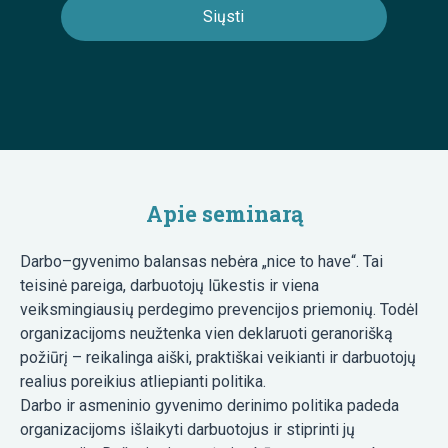
Apie seminarą
Darbo–gyvenimo balansas nebėra „nice to have“. Tai
teisinė pareiga, darbuotojų lūkestis ir viena
veiksmingiausių perdegimo prevencijos priemonių. Todėl
organizacijoms neužtenka vien deklaruoti geranorišką
požiūrį – reikalinga aiški, praktiškai veikianti ir darbuotojų
realius poreikius atliepianti politika.
Darbo ir asmeninio gyvenimo derinimo politika padeda
organizacijoms išlaikyti darbuotojus ir stiprinti jų