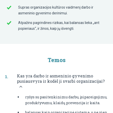
Supras organizacijos kultūros vaidmenį darbo ir
asmeninio gyvenimo derinimui.
Atpažins pagrindines rizikas, kai balansas lieka „ant
popieriaus“, ir žinos, kaip jų išvengti.
Temos
Kas yra darbo ir asmeninio gyvenimo
pusiausvyra ir kodėl ji svarbi organizacijai?
ryšys su pasitenkinimu darbu, įsipareigojimu,
produktyvumu, klaidų prevencija ir kaita.
balansas kaip organizacinė sistema, o ne vien