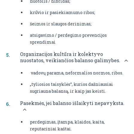
nuotolis / hibridas;
krūvio ir pasiekiamumo ribos;
šeimos ir slaugos derinimas;
atsigavimo / perdegimo prevencijos
sprendimai
Organizacijos kultūra ir kolektyvo
nuostatos, veikiančios balanso galimybes.
vadovų parama, neformalios normos, ribos.
„tyliosios taisyklės“, kurios dažniausiai
sugriauna balansą, ir kaip jas keisti.
Pasekmės, jei balanso išlaikyti nepavyksta.
perdegimas, įtampa, klaidos, kaita,
reputaciniai kaštai.