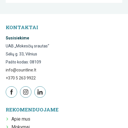
KONTAKTAI
Susisiekime
UAB „Mokesčių srautas“
Sėlių g. 33, Vilnius
Pašto kodas: 08109
info@countline.lt
+370 5 263 9922
REKOMENDUOJAME
Apie mus
Mokymai