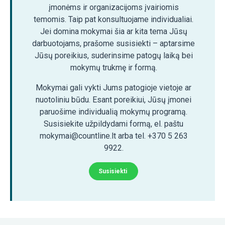
įmonėms ir organizacijoms įvairiomis
temomis. Taip pat konsultuojame individualiai.
Jei domina mokymai šia ar kita tema Jūsų
darbuotojams, prašome susisiekti – aptarsime
Jūsų poreikius, suderinsime patogų laiką bei
mokymų trukmę ir formą.
Mokymai gali vykti Jums patogioje vietoje ar
nuotoliniu būdu. Esant poreikiui, Jūsų įmonei
paruošime individualią mokymų programą.
Susisiekite užpildydami formą, el. paštu
mokymai@countline.lt arba tel. +370 5 263
9922.
Susisiekti