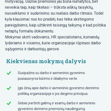
motyvaciją. Dažnai priemonės jau būna numatytos, bet
neveikia taip, kaip tikėtasi – trūksta aiškių taisyklių,
nuoseklumo ir suderinimo su realiais darbo ritmais. Todėl
kyla klausimai: nuo ko pradėti, kas tinka skirtingoms
pareigybėms, kaip užtikrinti teisingą taikymą ir kad politika
netaptų formaliu dokumentu.
Mokymai skirti vadovams, HR specialistams, komandų
lyderiams ir visiems, kurie organizacijoje rūpinasi darbo
sąlygomis ir darbuotojų gerove.
Kiekvienas mokymų dalyvis
Susipažins su darbo ir asmeninio gyvenimo
pusiausvyros kūrimo ir išlaikymo verte.
Įgis žinių apie darbo ir asmeninio gyvenimo derinimo
politiką organizacijoje ir jos diegimo principus.
Gebės įvertinti galimų ir esamų darbo ir asmeninio
gyvenimo derinimo priemonių naudingumą.