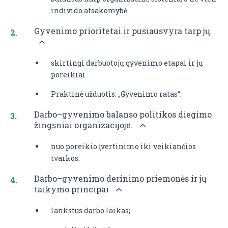
individo atsakomybė.
Gyvenimo prioritetai ir pusiausvyra tarp jų.
skirtingi darbuotojų gyvenimo etapai ir jų
poreikiai.
Praktinė užduotis: „Gyvenimo ratas“.
Darbo–gyvenimo balanso politikos diegimo
žingsniai organizacijoje.
nuo poreikio įvertinimo iki veikiančios
tvarkos.
Darbo–gyvenimo derinimo priemonės ir jų
taikymo principai
lankstus darbo laikas;