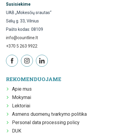
Susisiekime
UAB „Mokesčių srautas“
Sėlių g. 33, Vilnius
Pašto kodas: 08109
info@countline.lt
+370 5 263 9922
REKOMENDUOJAME
Apie mus
Mokymai
Lektoriai
Asmens duomenų tvarkymo politika
Personal data processing policy
DUK