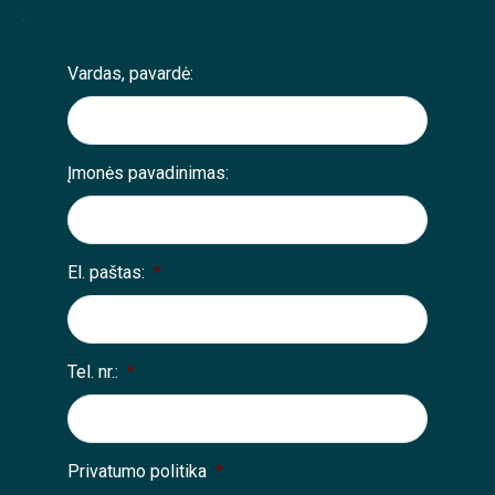
;
Vardas, pavardė:
Įmonės pavadinimas:
El. paštas:
*
Tel. nr.:
*
Privatumo politika
*