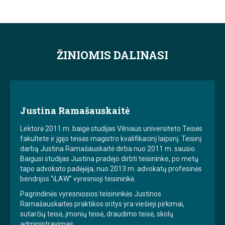
ŽINIOMIS DALINASI
Justina Ramašauskaitė
Lektorė 2011 m. baigė studijas Vilniaus universiteto Teisės
fakultete ir įgijo teisės magistro kvalifikacinį laipsnį. Teisinį
darbą Justina Ramašauskaitė dirba nuo 2011 m. sausio.
Baigusi studijas Justina pradėjo dirbti teisininke, po metų
tapo advokato padėjėja, nuo 2013 m. advokatų profesinės
bendrijos “iLAW” vyresnioji teisininkė.
Pagrindinės vyresniosios teisininkės Justinos
Ramašauskaitės praktikos sritys yra viešieji pirkimai,
sutarčių teisė, įmonių teisė, draudimo teisė, skolų
administravimas.