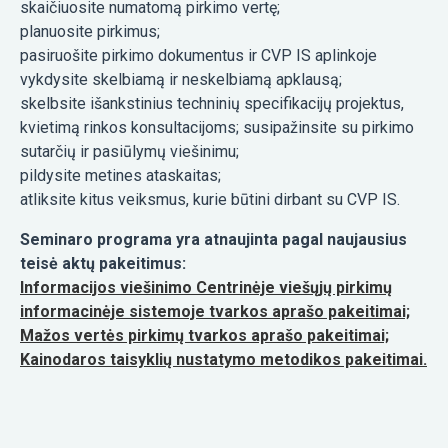
skaičiuosite numatomą pirkimo vertę;
planuosite pirkimus;
pasiruošite pirkimo dokumentus ir CVP IS aplinkoje
vykdysite skelbiamą ir neskelbiamą apklausą;
skelbsite išankstinius techninių specifikacijų projektus,
kvietimą rinkos konsultacijoms; susipažinsite su pirkimo
sutarčių ir pasiūlymų viešinimu;
pildysite metines ataskaitas;
atliksite kitus veiksmus, kurie būtini dirbant su CVP IS.
Seminaro programa yra atnaujinta pagal naujausius
teisė aktų pakeitimus:
Informacijos viešinimo Centrinėje viešųjų pirkimų
informacinėje sistemoje tvarkos aprašo pakeitimai;
Mažos vertės pirkimų tvarkos aprašo pakeitimai;
Kainodaros taisyklių nustatymo metodikos pakeitimai.