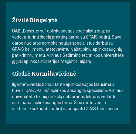
Živilė Bingelytė
UAB „Biosistema“ aplinkosaugos specialistų grupės
vadovė, turinti didelę praktinę darbo su GPAIS patirtį. Savo
darbe nuolatos apmoko naujus specialistus darbui su
GPAIS bei įmonių atstovavimui valstybinių aplinkosauginių
patikrinimų metu. Vilniaus Gedimino technikos universitete
įgijusi aplinkos inžinerijos magistro laipsnį.
Giedrė Kurmilavičienė
Ilgametė verslo konsultantė aplinkosaugos klausimais,
buvusi UAB „Palink“ aplinkos apsaugos specialistė, Vilniaus
universiteto fizinių mokslų doktorantė, lektorė, vedanti
seminarus aplinkosaugos tema. Šiuo metu verslo
sektoriuje sukauptą patirtį naudojanti GPAIS tobulinimui.