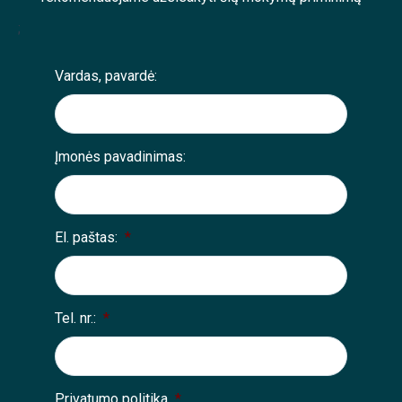
;
Vardas, pavardė:
Įmonės pavadinimas:
El. paštas:
*
Tel. nr.:
*
Privatumo politika
*