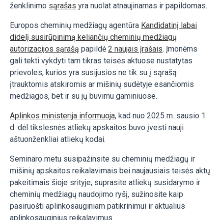
ženklinimo
sąrašas
yra nuolat atnaujinamas ir papildomas.
Europos cheminių medžiagų agentūra
Kandidatinį labai
didelį susirūpinimą keliančių cheminių medžiagų
autorizacijos sąrašą
papildė
2 naujais įrašais
. Įmonėms
gali tekti vykdyti tam tikras teisės aktuose nustatytas
prievoles, kurios yra susijusios ne tik su į sąrašą
įtrauktomis atskiromis ar mišinių sudėtyje esančiomis
medžiagos, bet ir su jų buvimu gaminiuose.
Aplinkos ministerija informuoja
, kad nuo 2025 m. sausio 1
d. dėl tikslesnės atliekų apskaitos buvo įvesti nauji
aštuonženkliai atliekų kodai.
Seminaro metu susipažinsite su cheminių medžiagų ir
mišinių apskaitos reikalavimais bei naujausiais teisės aktų
pakeitimais šioje srityje, suprasite atliekų susidarymo ir
cheminių medžiagų naudojimo ryšį, sužinosite kaip
pasiruošti aplinkosauginiam patikrinimui ir aktualius
aplinkosauginius reikalavimus.