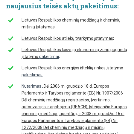
naujausius teisės aktų pakeitimus:
Lietuvos Respublikos cheminių medžiagų ir cheminių
mišinių įstatymas
;
Lietuvos Respublikos atliekų tvarkymo įstatymas;
Lietuvos Respublikos laisvųjų ekonominių zonų pagrindų
įstatymo
pakeitimai;
Lietuvos Respublikos energijos išteklių rinkos įstatymo
pakeitimai;
Nutarimas „
Dėl 2006 m. gruodžio 18 d. Europos
Parlamento ir Tarybos reglamento (EB) Nr. 1907/2006
Dėl cheminių medžiagų registracijos, įvertinimo,
autorizacijos ir apribojimų (REACH), įsteigiančio Europos
cheminių medžiagų agentūrą, ir 2008 m. gruodžio 16 d.
Europos Parlamento ir Tarybos reglamento (EB) Nr.
1272/2008 Dėl cheminių medžiagų ir mišinių