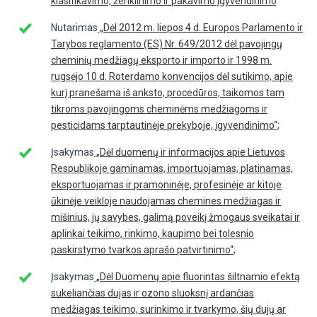
klasifikavimo, ženklinimo ir pakavimo įgyvendinimo
“
Nutarimas
„Dėl 2012 m. liepos 4 d. Europos Parlamento ir
Tarybos reglamento (ES) Nr. 649/2012 dėl pavojingų
cheminių medžiagų eksporto ir importo ir 1998 m.
rugsėjo 10 d. Roterdamo konvencijos dėl sutikimo, apie
kurį pranešama iš anksto, procedūros, taikomos tam
tikroms pavojingoms cheminėms medžiagoms ir
pesticidams tarptautinėje prekyboje, įgyvendinimo“
;
Įsakymas
„Dėl duomenų ir informacijos apie Lietuvos
Respublikoje gaminamas, importuojamas, platinamas,
eksportuojamas ir pramoninėje, profesinėje ar kitoje
ūkinėje veikloje naudojamas chemines medžiagas ir
mišinius, jų savybes, galimą poveikį žmogaus sveikatai ir
aplinkai teikimo, rinkimo, kaupimo bei tolesnio
paskirstymo tvarkos aprašo patvirtinimo“
;
Įsakymas
„Dėl Duomenų apie fluorintas šiltnamio efektą
sukeliančias dujas ir ozono sluoksnį ardančias
medžiagas teikimo, surinkimo ir tvarkymo, šių dujų ar