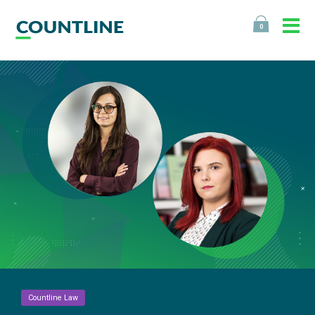
0
Countline Law