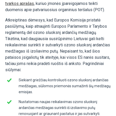
tvarkos aprašas
, kuriuo įmonės įpareigojamos teikti
duomenis apie patvariuosius organinius teršalus (POT).
Atkreiptinas dėmesys, kad Europos Komisija pristatė
pasiūlymą, kaip atnaujinti Europos Parlamento ir Tarybos
reglamentą dėl ozono sluoksnį ardančių medžiagų.
Tikėtina, kad daugiausia susirūpinimo Lietuvai gali kelti
reikalavimai surinkti ir sutvarkyti ozono sluoksnį ardančias
medžiagas iš izoliavimo putų. Nepaisant to, kad šios
pataisos įsigaliotų tik ateityje, kai visos ES narės susitars,
tačiau joms reikia pradėti ruoštis iš anksto. Pagrindiniai
siūlymai:
Siekiant griežčiau kontroliuoti ozono sluoksnį ardančias
medžiagas, siūlomos priemonės sumažinti šių medžiagų
emisijas.
Nustatomas naujas reikalavimas ozono sluoksnį
ardančias medžiagas surinkti iš izoliavimo putų
renovuojant ar griaunant pastatus ir jas sutvarkyti.