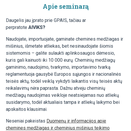
Apie seminarą
Daugelis jau įprato prie GPAIS, tačiau ar
perpratote
AIVIKS?
Naudojate, importuojate, gaminate chemines medžiagas ir
mišinius, išmetate atliekas, bet nesinaudojate šiomis
sistemomis – galite sulaukti aplinkosaugos dėmesio,
kuris gali kainuoti iki 10 000 eurų. Cheminių medžiagų
gaminimo, naudojimo, tvarkymo, importavimo tvarką
reglamentuoja gausybė Europos sąjungos ir nacionalinės
teisės aktų, todėl veiklą vykdyti laikantis visų teisės aktų
reikalavimų nėra paprasta. Dažnu atveju cheminių
medžiagų naudojimas veikloje neatsiejamas nuo atliekų
susidarymo, todėl aktualiais tampa ir atliekų laikymo bei
apskaitos klausimai.
Neseniai pakeistas
Duomenų ir informacijos apie
chemines medžiagas ir cheminius mišinius teikimo