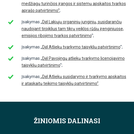
medžiagų turinčios įrangos ir sistemų apskaitos tvarkos
aprašo patvirtinimo“
;
Įsakymas „
Dėl Lakiųjų organinių junginių, susidarančių
naudojant tirpiklius tam tikrų veiklos rūšių įrenginiuose,
emisijos ribojimo tvarkos patvirtinimo
“;
Įsakymas „
Dėl Atliekų tvarkymo taisyklių patvirtinimo
“;
Įsakymas „
Dėl Pavojingų atliekų tvarkymo licencijavimo
taisyklių patvirtinimo
“;
Įsakymas
„Dėl Atliekų susidarymo ir tvarkymo apskaitos
ir ataskaitų teikimo taisyklių patvirtinimo“
.
ŽINIOMIS DALINASI