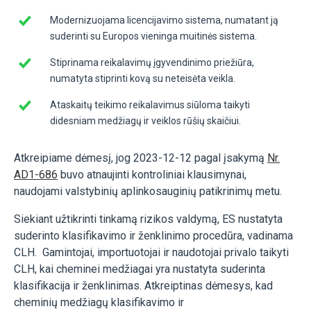
Modernizuojama licencijavimo sistema, numatant ją
suderinti su Europos vieninga muitinės sistema.
Stiprinama reikalavimų įgyvendinimo priežiūra,
numatyta stiprinti kovą su neteisėta veikla.
Ataskaitų teikimo reikalavimus siūloma taikyti
didesniam medžiagų ir veiklos rūšių skaičiui.
Atkreipiame dėmesį, jog 2023-12-12 pagal įsakymą
Nr.
AD1-686
buvo atnaujinti kontroliniai klausimynai,
naudojami valstybinių aplinkosauginių patikrinimų metu.
Siekiant užtikrinti tinkamą rizikos valdymą, ES nustatyta
suderinto klasifikavimo ir ženklinimo procedūra, vadinama
CLH. Gamintojai, importuotojai ir naudotojai privalo taikyti
CLH, kai cheminei medžiagai yra nustatyta suderinta
klasifikacija ir ženklinimas. Atkreiptinas dėmesys, kad
cheminių medžiagų klasifikavimo ir