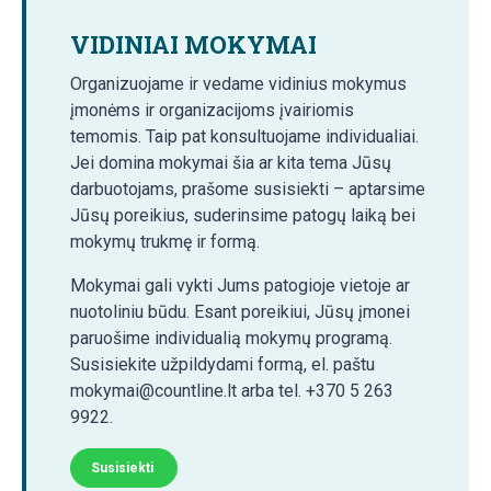
VIDINIAI MOKYMAI
Organizuojame ir vedame vidinius mokymus
įmonėms ir organizacijoms įvairiomis
temomis. Taip pat konsultuojame individualiai.
Jei domina mokymai šia ar kita tema Jūsų
darbuotojams, prašome susisiekti – aptarsime
Jūsų poreikius, suderinsime patogų laiką bei
mokymų trukmę ir formą.
Mokymai gali vykti Jums patogioje vietoje ar
nuotoliniu būdu. Esant poreikiui, Jūsų įmonei
paruošime individualią mokymų programą.
Susisiekite užpildydami formą, el. paštu
mokymai@countline.lt arba tel. +370 5 263
9922.
Susisiekti