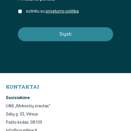
sutinku su
privatumo politika
.
KONTAKTAI
Susisiekime
UAB „Mokesčių srautas“
Sėlių g. 33, Vilnius
Pašto kodas: 08109
info@countline.lt