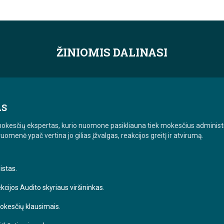
ŽINIOMIS DALINASI
AS
mokesčių ekspertas, kurio nuomone pasikliauna tiek mokesčius administr
uomenė ypač vertina jo gilias įžvalgas, reakcijos greitį ir atvirumą.
istas.
cijos Audito skyriaus viršininkas.
okesčių klausimais.