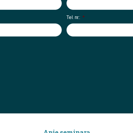
Tel. nr.:
*
Apie seminarą