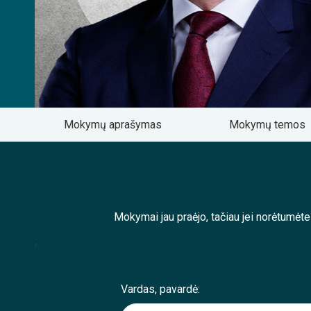
Mokymų aprašymas
Mokymų temos
Mokymai jau praėjo, tačiau jei norėtumėt
;
Vardas, pavardė: