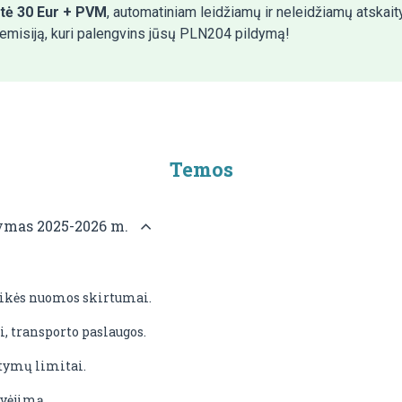
tė 30 Eur + PVM
, automatiniam leidžiamų ir neleidžiamų atskai
emisiją, kuri palengvins jūsų PLN204 pildymą!
Temos
kymas 2025-2026 m.
aikės nuomos skirtumai.
 transporto paslaugos.
itymų limitai.
ėvėjimą.