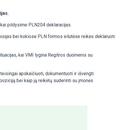
jas.
, kai pildysime PLN204 deklaracijas.
sijas bei kokiose PLN formos eilutėse reikės deklaruoti
ituacijas, kai VMI lygina Regitros duomenis su
eisingai apskaičiuoti, dokumentuoti ir išvengti
oziciją bei kaip ją reikėtų suderinti su įmonės