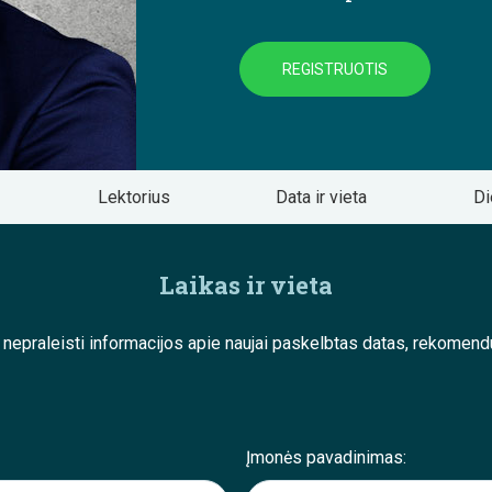
REGISTRUOTIS
Lektorius
Data ir vieta
Di
Laikas ir vieta
e nepraleisti informacijos apie naujai paskelbtas datas, rekom
Įmonės pavadinimas: