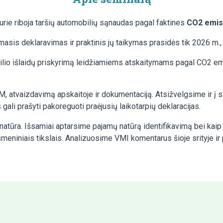
urie riboja taršių automobilių sąnaudas pagal faktines
CO2 emisi
irmasis deklaravimas ir praktinis jų taikymas prasidės tik 2026 m.
lio išlaidų priskyrimą leidžiamiems atskaitymams pagal CO2 emi
, atvaizdavimą apskaitoje ir dokumentaciją. Atsižvelgsime ir į s
ali prašyti pakoreguoti praėjusių laikotarpių deklaracijas.
atūra. Išsamiai aptarsime pajamų natūrą identifikavimą bei kaip t
meniniais tikslais. Analizuosime VMI komentarus šioje srityje ir p