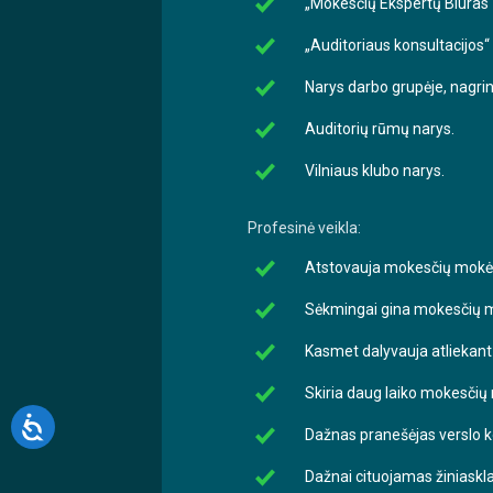
„Mokesčių Ekspertų Biuras“ 
„Auditoriaus konsultacijos“ 
Narys darbo grupėje, nagri
Auditorių rūmų narys.
Vilniaus klubo narys.
Profesinė veikla:
Atstovauja mokesčių mokėtoj
Sėkmingai gina mokesčių m
Kasmet dalyvauja atliekant 
Skiria daug laiko mokesčių
Dažnas pranešėjas verslo k
Dažnai cituojamas žiniask