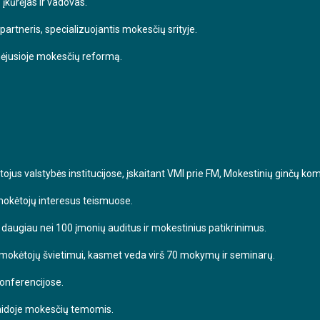
įkūrėjas ir vadovas.
partneris, specializuojantis mokesčių srityje.
nėjusioje mokesčių reformą.
us valstybės institucijose, įskaitant VMI prie FM, Mokestinių ginčų komis
okėtojų interesus teismuose.
daugiau nei 100 įmonių auditus ir mokestinius patikrinimus.
 mokėtojų švietimui, kasmet veda virš 70 mokymų ir seminarų.
onferencijose.
laidoje mokesčių temomis.