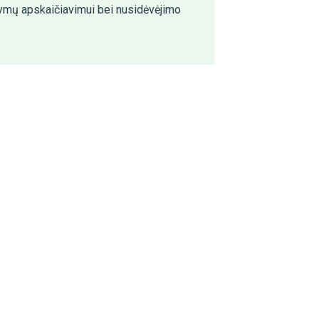
tymų apskaičiavimui bei
nusidėvėjimo