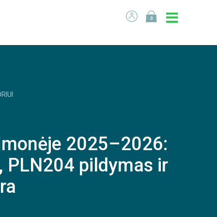
0
RIUI
 įmonėje 2025–2026:
, PLN204 pildymas ir
ra