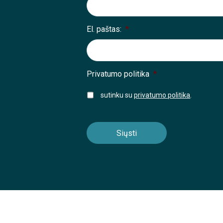
El. paštas:
*
Privatumo politika
*
sutinku su
privatumo politika
.