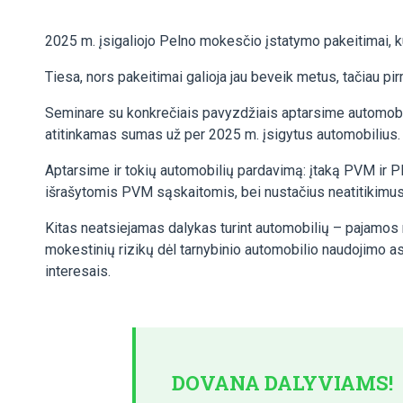
2025 m. įsigaliojo Pelno mokesčio įstatymo pakeitimai, k
Tiesa, nors pakeitimai galioja jau beveik metus, tačiau p
Seminare su konkrečiais pavyzdžiais aptarsime automobi
atitinkamas sumas už per 2025 m. įsigytus automobilius.
Aptarsime ir tokių automobilių pardavimą: įtaką PVM ir PM
išrašytomis PVM sąskaitomis, bei nustačius neatitikimus g
Kitas neatsiejamas dalykas turint automobilių – pajamos n
mokestinių rizikų dėl tarnybinio automobilio naudojimo as
interesais.
DOVANA DALYVIAMS!