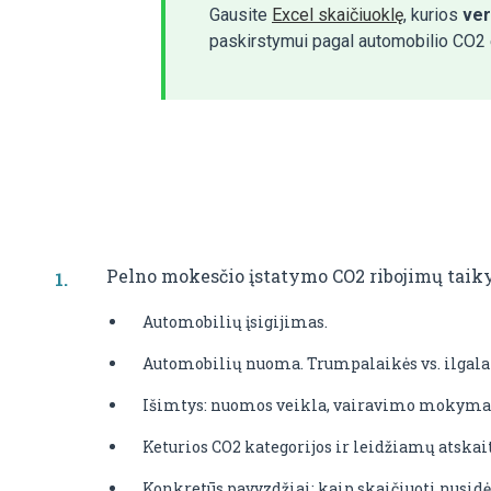
Gausite
Excel skaičiuoklę
,
kurios
ver
paskirstymui pagal automobilio CO2 
Pelno mokesčio įstatymo CO2 ribojimų tai
Automobilių įsigijimas.
Automobilių nuoma. Trumpalaikės vs. ilgal
Išimtys: nuomos veikla, vairavimo mokymai,
Keturios CO2 kategorijos ir leidžiamų atska
Konkretūs pavyzdžiai: kaip skaičiuoti nusid