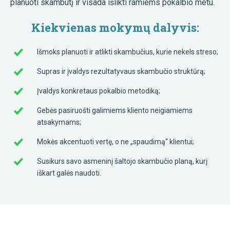
planuoti skambutį ir visada išlikti ramiems pokalbio metu.
Kiekvienas mokymų dalyvis:
Išmoks planuoti ir atlikti skambučius, kurie nekels streso;
Supras ir įvaldys rezultatyvaus skambučio struktūrą;
Įvaldys konkretaus pokalbio metodiką;
Gebės pasiruošti galimiems kliento neigiamiems
atsakymams;
Mokės akcentuoti vertę, o ne „spaudimą“ klientui;
Susikurs savo asmeninį šaltojo skambučio planą, kurį
iškart galės naudoti.