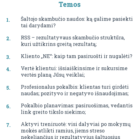
Temos
Šaltojo skambučio naudos: ką galime pasiekti
tai darydami?
RSS – rezultatyvaus skambučio struktūra,
kuri užtikrins greitą rezultatą;
Kliento „NE“: kaip tam pasiruošti ir nugalėti?
Vertė klientui: išsiaiškinsime ir sukursime
vertės planą Jūsų veiklai;
Profesionalus pokalbis: klientas turi girdėti
naudas; pozityvo ir negatyvo išnaudojimas;
Pokalbio planavimas: pasiruošimas, vedantis
link greito tikslo siekimo;
Aktyvi treniruotė: visi dalyviai po mokymų
mokės atlikti ramius, jiems streso
nekeliančius ir rezultatyvius šaltuosius