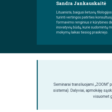
Sandra Jankauskaitė
Lituanistė, baigusi lietuvių filologij
turinti vertingos patirties konsul
formavimo renginius ir kūrybines dir
inovatyvių būdų, kurie sudomintų mok
mokymų laikas tiesiog praskriejo.
Seminarai transliuojami „ZOOM“ pla
sistema). Dalyviai, apmokėję sąsk
visuomet ga