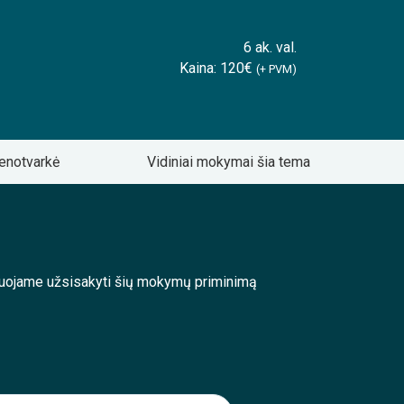
6 ak. val.
Kaina: 120€
(+ PVM)
enotvarkė
Vidiniai mokymai šia tema
enduojame užsisakyti šių mokymų priminimą