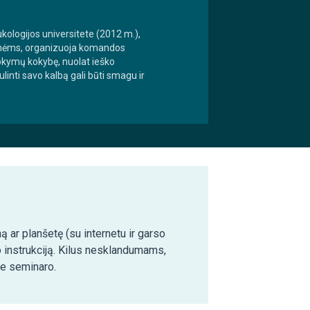
dukologijos universitete (2012 m.),
įmonėms, organizuoja komandos
 mokymų kokybę, nuolat ieško
linti savo kalbą gali būti smagu ir
ą ar planšetę (su internetu ir garso
o instrukciją. Kilus nesklandumams,
ie seminaro.