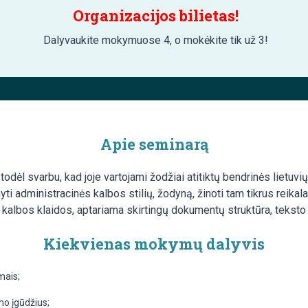
Organizacijos bilietas!
Dalyvaukite mokymuose 4, o mokėkite tik už 3!
Apie seminarą
, todėl svarbu, kad joje vartojami žodžiai atitiktų bendrinės lietu
anyti administracinės kalbos stilių, žodyną, žinoti tam tikrus re
albos klaidos, aptariama skirtingų dokumentų struktūra, teksto p
Kiekvienas mokymų dalyvis
mais;
mo įgūdžius;