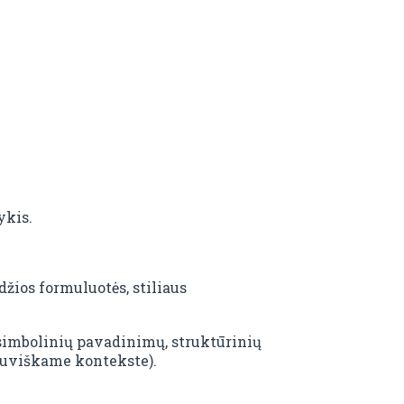
ykis.
džios formuluotės, stiliaus
simbolinių pavadinimų, struktūrinių
tuviškame kontekste).