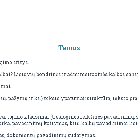
Temos
jimo sritys.
lbai? Lietuvių bendrinės ir administracinės kalbos sant
imai.
ų, pažymų ir kt.) teksto ypatumai: struktūra, teksto pra
artojimo klausimai (tiesioginės reikšmės pavadinimų, 
arka, pavadinimų kaitymas, kitų kalbų pavadinimai lie
s; dokumentų pavadinimų sudarymas.