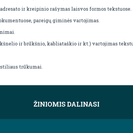
dresato ir kreipinio rašymas laisvos formos tekstuose.
kumentuose, pareigų giminės vartojimas.
inimai.
šnelio ir brūkšnio, kabliataškio ir kt.) vartojimas tekst
 stiliaus trūkumai.
ŽINIOMIS DALINASI