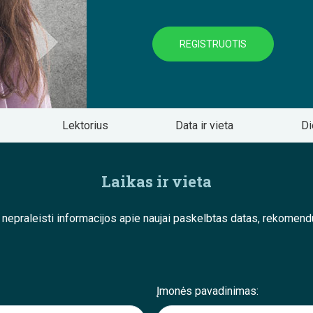
REGISTRUOTIS
Lektorius
Data ir vieta
Di
Laikas ir vieta
e nepraleisti informacijos apie naujai paskelbtas datas, rekom
Įmonės pavadinimas: