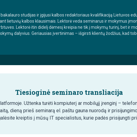
os bakalauro studijas ir įgijusi kalbos redaktoriaus kvalifikaciją Lietuvos e
tuojant lietuvių kalbos klausimais. Lektorė veda seminarus ir mokymus 
btuves. Lektorė itin didelį dėmesį kreipia ne tik į mokymų turinį, bet ir
ymų dalyvius. Geriausias įvertinimas – išgirsti klientų žodžius, kad tobu
Tiesioginė seminaro transliacija
tformoje. Užtenka turėti kompiuterį ar mobilųjį įrenginį – telefon
aitą, dieną prieš seminarą el. paštu gauna nuorodą ir prisijungim
lėsite kreiptis į mūsų IT specialistus, kurie padės prisijungti pr