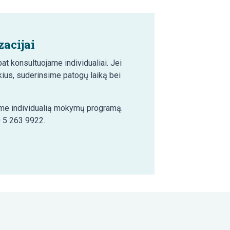
acijai
t konsultuojame individualiai. Jei
ius, suderinsime patogų laiką bei
šime individualią mokymų programą.
0 5 263 9922.