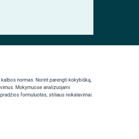
vių kalbos normas. Norint parengti kokybišką,
ikalavimus. Mokymuose analizuojami
radžios formuluotės, stiliaus reikalavimai.