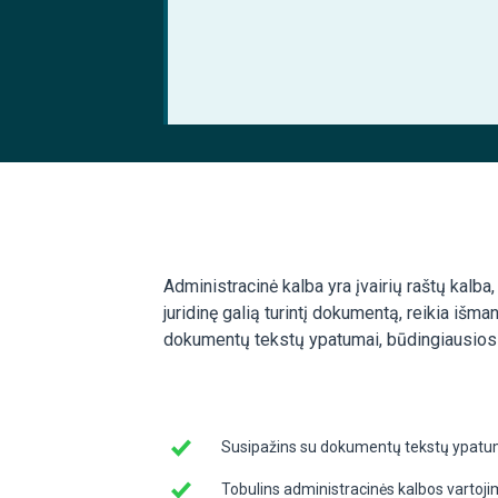
Administracinė kalba yra įvairių raštų kalba
juridinę galią turintį dokumentą, reikia išm
dokumentų tekstų ypatumai, būdingiausios k
Susipažins su dokumentų tekstų ypatu
Tobulins administracinės kalbos vartoji