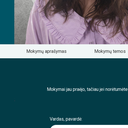
Mokymų aprašymas
Mokymų temos
Mokymai jau praėjo, tačiau jei norėtumėt
;
Vardas, pavardė: