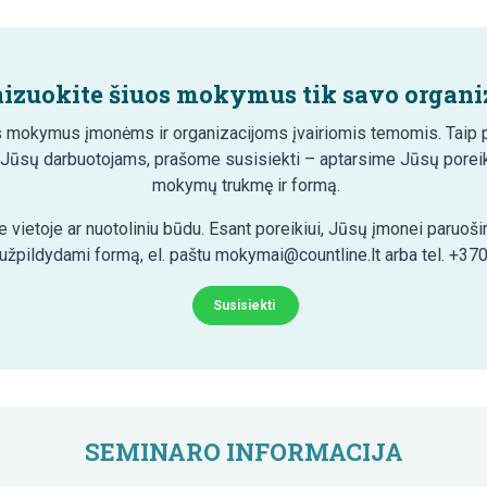
izuokite šiuos mokymus tik savo organiz
 mokymus įmonėms ir organizacijoms įvairiomis temomis. Taip pa
 Jūsų darbuotojams, prašome susisiekti – aptarsime Jūsų poreik
mokymų trukmę ir formą.
 vietoje ar nuotoliniu būdu. Esant poreikiui, Jūsų įmonei paruo
 užpildydami formą, el. paštu mokymai@countline.lt arba tel. +37
Susisiekti
SEMINARO INFORMACIJA