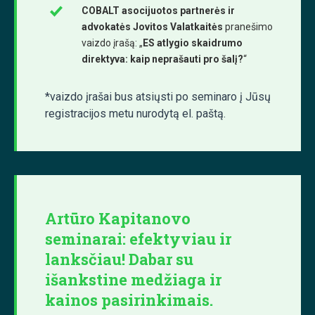
COBALT asocijuotos partnerės ir
advokatės Jovitos Valatkaitės
pranešimo
vaizdo įrašą: „
ES atlygio skaidrumo
direktyva: kaip neprašauti pro šalį?
“
*vaizdo įrašai bus atsiųsti po seminaro į Jūsų
registracijos metu nurodytą el. paštą.
Artūro Kapitanovo
seminarai: efektyviau ir
lanksčiau! Dabar su
išankstine medžiaga ir
kainos pasirinkimais.