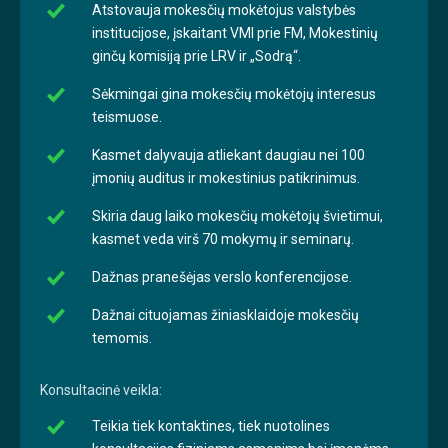
Atstovauja mokesčių mokėtojus valstybės
institucijose, įskaitant VMI prie FM, Mokestinių
ginčų komisiją prie LRV ir „Sodrą“.
Sėkmingai gina mokesčių mokėtojų interesus
teismuose.
Kasmet dalyvauja atliekant daugiau nei 100
įmonių auditus ir mokestinius patikrinimus.
Skiria daug laiko mokesčių mokėtojų švietimui,
kasmet veda virš 70 mokymų ir seminarų.
Dažnas pranešėjas verslo konferencijose.
Dažnai cituojamas žiniasklaidoje mokesčių
temomis.
Konsultacinė veikla:
Teikia tiek kontaktines, tiek nuotolines