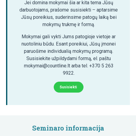
Jei domina mokymai šia ar kita tema Jūsų
darbuotojams, prašome susisiekti – aptarsime
Jūsų poreikius, suderinsime patogų laiką bei
mokymų trukmę ir formą.
Mokymai gali vykti Jums patogioje vietoje ar
nuotoliniu būdu. Esant poreikiui, Jūsų įmonei
paruošime individualią mokymų programą.
Susisiekite užpildydami formą, el. paštu
mokymai@countline.lt arba tel. +370 5 263
9922.
Susisiekti
Seminaro informacija