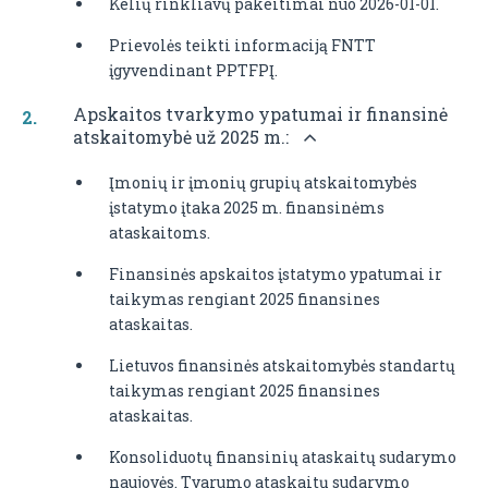
Kelių rinkliavų pakeitimai nuo 2026-01-01.
Prievolės teikti informaciją FNTT
įgyvendinant PPTFPĮ.
Apskaitos tvarkymo ypatumai ir finansinė
atskaitomybė už 2025 m.:
Įmonių ir įmonių grupių atskaitomybės
įstatymo įtaka 2025 m. finansinėms
ataskaitoms.
Finansinės apskaitos įstatymo ypatumai ir
taikymas rengiant 2025 finansines
ataskaitas.
Lietuvos finansinės atskaitomybės standartų
taikymas rengiant 2025 finansines
ataskaitas.
Konsoliduotų finansinių ataskaitų sudarymo
naujovės. Tvarumo ataskaitų sudarymo