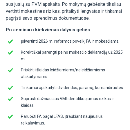
susijusių su PVM apskaita. Po mokymų gebėsite tiksliau
vertinti mokestines rizikas, pritaikyti lengvatas ir tinkamai
pagrįsti savo sprendimus dokumentuose
.
Po
seminaro
kiekvienas dalyvis gebės:
Įsivertinti 2026 m. reformos poveikį FA ir mokesčiams.
Korektiškai parengti pelno mokesčio deklaraciją už 2025
m.
Priskirti išlaidas leidžiamiems/neleidžiamiems
atskaitymams.
Tinkamai apskaityti dividendus, paramą, komandiruotes.
Suprasti dažniausias VMI identifikuojamas rizikas ir
klaidas.
Paruošti FA pagal LFAS, įtraukiant naujausius
reikalavimus.