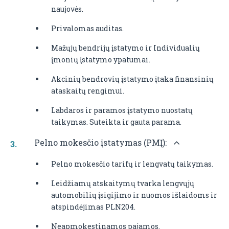
naujovės.
Privalomas auditas.
Mažųjų bendrijų įstatymo ir Individualių
įmonių įstatymo ypatumai.
Akcinių bendrovių įstatymo įtaka finansinių
ataskaitų rengimui.
Labdaros ir paramos įstatymo nuostatų
taikymas. Suteikta ir gauta parama.
Pelno mokesčio įstatymas (PMĮ):
Pelno mokesčio tarifų ir lengvatų taikymas.
Leidžiamų atskaitymų tvarka lengvųjų
automobilių įsigijimo ir nuomos išlaidoms ir
atspindėjimas PLN204.
Neapmokestinamos pajamos.