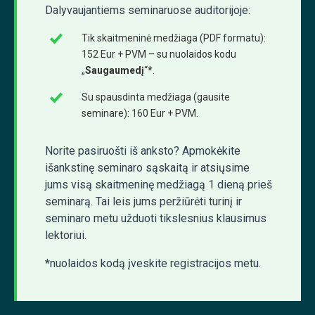
Dalyvaujantiems seminaruose auditorijoje:
Tik skaitmeninė medžiaga (PDF formatu):
152 Eur + PVM – su nuolaidos kodu
„
Saugaumedį
“
*
.
Su spausdinta medžiaga (gausite
seminare): 160 Eur + PVM.
Norite pasiruošti iš anksto? Apmokėkite
išankstinę seminaro sąskaitą ir atsiųsime
jums visą skaitmeninę medžiagą 1 dieną prieš
seminarą. Tai leis jums peržiūrėti turinį ir
seminaro metu užduoti tikslesnius klausimus
lektoriui.
*
nuolaidos kodą įveskite registracijos metu.