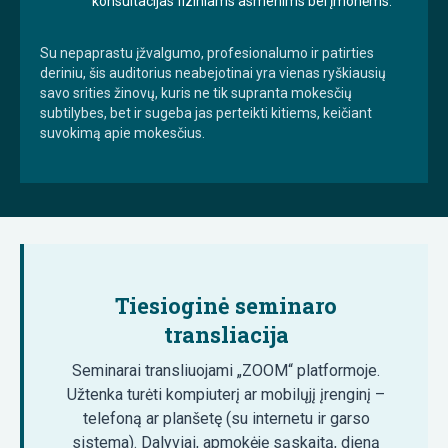
konsultacijas fiziniams asmenims bei įmonėms.
Su nepaprastu įžvalgumo, profesionalumo ir patirties
deriniu, šis auditorius neabejotinai yra vienas ryškiausių
savo srities žinovų, kuris ne tik supranta mokesčių
subtilybes, bet ir sugeba jas perteikti kitiems, keičiant
suvokimą apie mokesčius.
Tiesioginė seminaro
transliacija
Seminarai transliuojami „ZOOM“ platformoje.
Užtenka turėti kompiuterį ar mobilųjį įrenginį –
telefoną ar planšetę (su internetu ir garso
sistema). Dalyviai, apmokėję sąskaitą, dieną