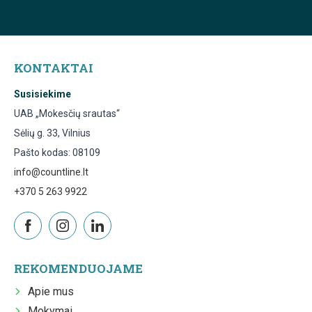
KONTAKTAI
Susisiekime
UAB „Mokesčių srautas“
Sėlių g. 33, Vilnius
Pašto kodas: 08109
info@countline.lt
+370 5 263 9922
REKOMENDUOJAME
Apie mus
Mokymai