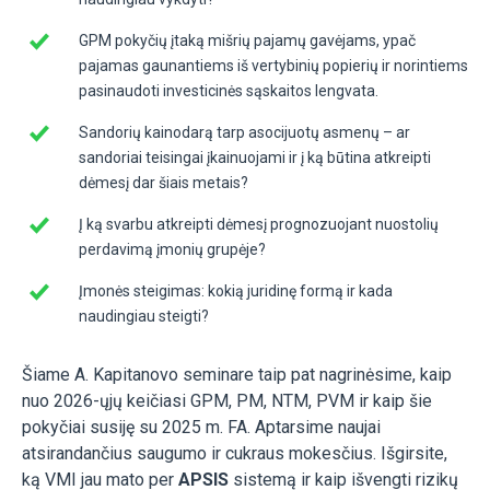
GPM pokyčių įtaką mišrių pajamų gavėjams, ypač
pajamas gaunantiems iš vertybinių popierių ir norintiems
pasinaudoti investicinės sąskaitos lengvata.
Sandorių kainodarą tarp asocijuotų asmenų – ar
sandoriai teisingai įkainuojami ir į ką būtina atkreipti
dėmesį dar šiais metais?
Į ką svarbu atkreipti dėmesį prognozuojant nuostolių
perdavimą įmonių grupėje?
Įmonės steigimas: kokią juridinę formą ir kada
naudingiau steigti?
Šiame A. Kapitanovo seminare taip pat nagrinėsime
, kaip
nuo 2026-ųjų keičiasi GPM, PM, NTM, PVM ir kaip šie
pokyčiai susiję su 2025 m. FA. Aptarsime naujai
atsirandančius saugumo ir cukraus mokesčius. Išgirsite,
ką VMI jau mato per
APSIS
sistemą ir kaip išvengti rizikų