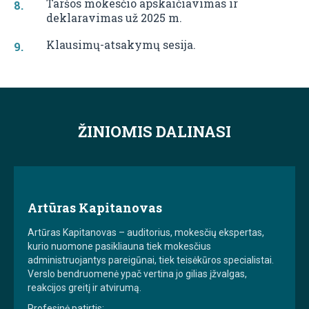
Taršos mokesčio apskaičiavimas ir
deklaravimas už 2025 m.
Klausimų-atsakymų sesija.
ŽINIOMIS DALINASI
Artūras Kapitanovas
Artūras Kapitanovas – auditorius, mokesčių ekspertas,
kurio nuomone pasikliauna tiek mokesčius
administruojantys pareigūnai, tiek teisėkūros specialistai.
Verslo bendruomenė ypač vertina jo gilias įžvalgas,
reakcijos greitį ir atvirumą.
Profesinė patirtis: