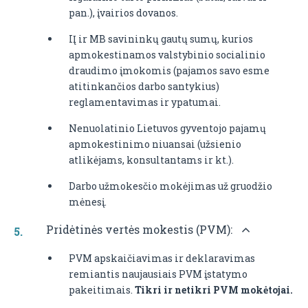
pan.), įvairios dovanos.
IĮ ir MB savininkų gautų sumų, kurios
apmokestinamos valstybinio socialinio
draudimo įmokomis (pajamos savo esme
atitinkančios darbo santykius)
reglamentavimas ir ypatumai.
Nenuolatinio Lietuvos gyventojo pajamų
apmokestinimo niuansai (užsienio
atlikėjams, konsultantams ir kt.).
Darbo užmokesčio mokėjimas už gruodžio
mėnesį.
Pridėtinės vertės mokestis (PVM):
PVM apskaičiavimas ir deklaravimas
remiantis naujausiais PVM įstatymo
pakeitimais.
Tikri ir netikri PVM mokėtojai.