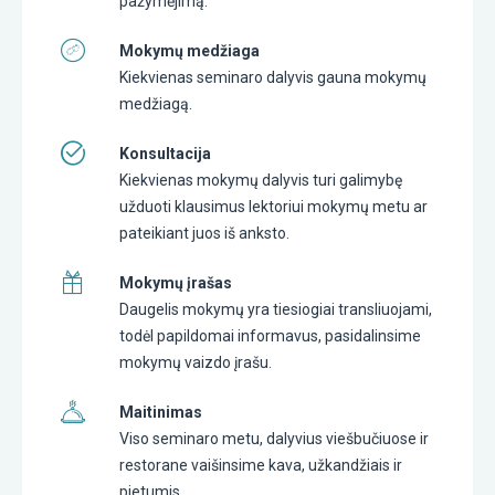
pažymėjimą.
Mokymų medžiaga
Kiekvienas seminaro dalyvis gauna mokymų
medžiagą.
Konsultacija
Kiekvienas mokymų dalyvis turi galimybę
užduoti klausimus lektoriui mokymų metu ar
pateikiant juos iš anksto.
Mokymų įrašas
Daugelis mokymų yra tiesiogiai transliuojami,
todėl papildomai informavus, pasidalinsime
mokymų vaizdo įrašu.
Maitinimas
Viso seminaro metu, dalyvius viešbučiuose ir
restorane vaišinsime kava, užkandžiais ir
pietumis.