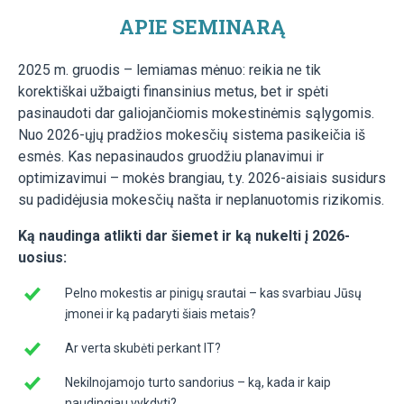
APIE SEMINARĄ
2025 m. gruodis – lemiamas mėnuo: reikia ne tik
korektiškai užbaigti finansinius metus, bet ir spėti
pasinaudoti dar galiojančiomis mokestinėmis sąlygomis.
Nuo 2026-ųjų pradžios mokesčių sistema pasikeičia iš
esmės. Kas nepasinaudos gruodžiu planavimui ir
optimizavimui – mokės brangiau, t.y. 2026-aisiais susidurs
su padidėjusia mokesčių našta ir neplanuotomis rizikomis.
Ką naudinga atlikti dar šiemet ir ką nukelti į 2026-
uosius:
Pelno mokestis ar pinigų srautai – kas svarbiau Jūsų
įmonei ir ką padaryti šiais metais?
Ar verta skubėti perkant IT?
Nekilnojamojo turto sandorius – ką, kada ir kaip
naudingiau vykdyti?