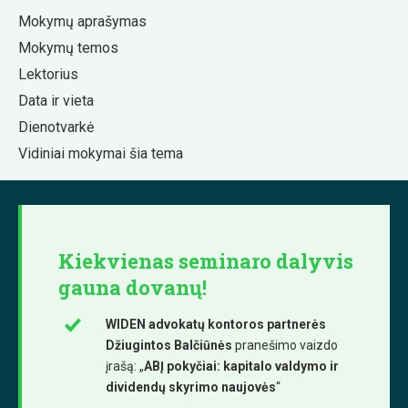
Mokymų aprašymas
Mokymų temos
Lektorius
Data ir vieta
Dienotvarkė
Vidiniai mokymai šia tema
Kiekvienas seminaro dalyvis
gauna dovanų!
WIDEN advokatų kontoros partnerės
Džiugintos Balčiūnės
pranešimo vaizdo
įrašą: „
ABĮ pokyčiai: kapitalo valdymo ir
dividendų skyrimo naujovės
“