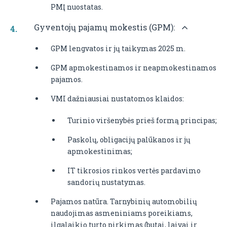
PMĮ nuostatas.
Gyventojų pajamų mokestis (GPM):
GPM lengvatos ir jų taikymas 2025 m.
GPM apmokestinamos ir neapmokestinamos
pajamos.
VMI dažniausiai nustatomos klaidos:
Turinio viršenybės prieš formą principas;
Paskolų, obligacijų palūkanos ir jų
apmokestinimas;
IT tikrosios rinkos vertės pardavimo
sandorių nustatymas.
Pajamos natūra. Tarnybinių automobilių
naudojimas asmeniniams poreikiams,
ilgalaikio turto pirkimas (butai, laivai ir