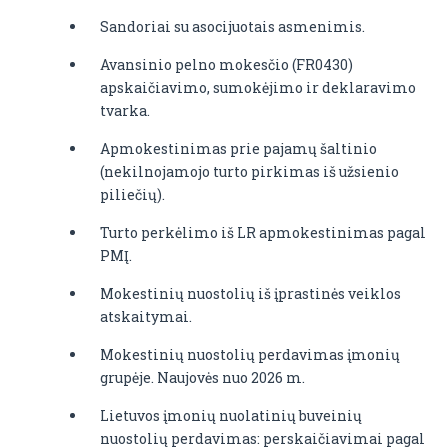
Sandoriai su asocijuotais asmenimis.
Avansinio pelno mokesčio (FR0430)
apskaičiavimo, sumokėjimo ir deklaravimo
tvarka.
Apmokestinimas prie pajamų šaltinio
(nekilnojamojo turto pirkimas iš užsienio
piliečių).
Turto perkėlimo iš LR apmokestinimas pagal
PMĮ.
Mokestinių nuostolių iš įprastinės veiklos
atskaitymai.
Mokestinių nuostolių perdavimas įmonių
grupėje. Naujovės nuo 2026 m.
Lietuvos įmonių nuolatinių buveinių
nuostolių perdavimas: perskaičiavimai pagal