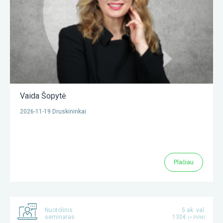
Vaida Šopytė
2026-11-19 Druskininkai
Plačiau
Nuotolinis
5 ak. val.
seminaras
130€
(+ PVM)