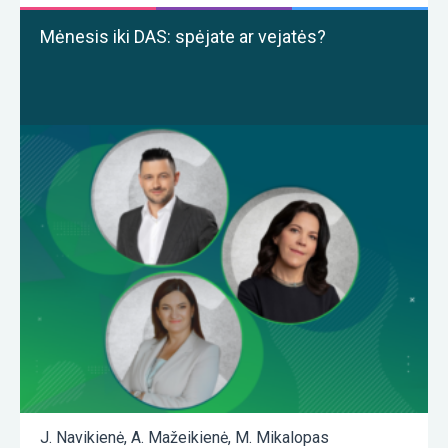
Mėnesis iki DAS: spėjate ar vejatės?
J. Navikienė
,
A. Mažeikienė
,
M. Mikalopas