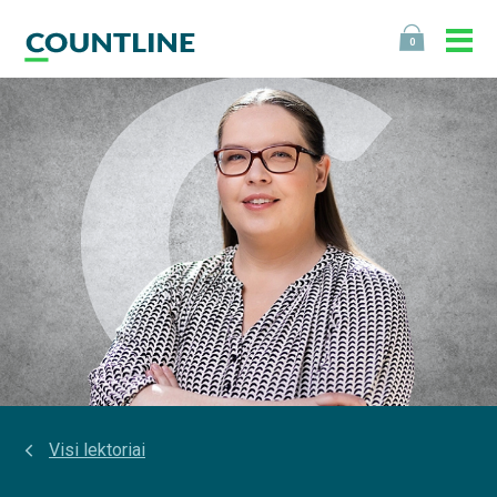
0
Visi lektoriai