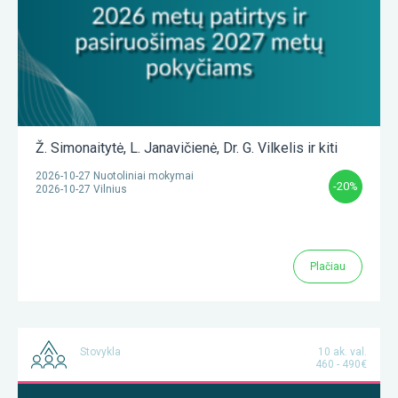
Ž. Simonaitytė
,
L. Janavičienė
,
Dr. G. Vilkelis
ir kiti
2026-10-27 Nuotoliniai mokymai
-20%
2026-10-27 Vilnius
Plačiau
Stovykla
10 ak. val.
460 - 490€