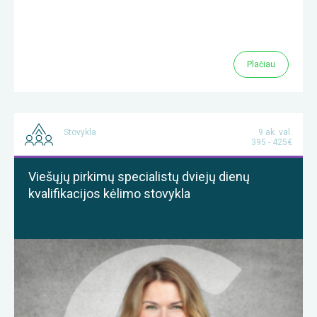
Plačiau
Stovykla
9 ak. val.
395 - 425€
Viešųjų pirkimų specialistų dviejų dienų
kvalifikacijos kėlimo stovykla