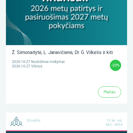
Ž. Simonaitytė
,
L. Janavičienė
,
Dr. G. Vilkelis
ir kiti
2026-10-27 Nuotoliniai mokymai
-20%
2026-10-27 Vilnius
Plačiau
Stovykla
10 ak. val.
460 - 490€