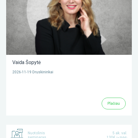
Vaida Šopytė
2026-11-19 Druskininkai
Plačiau
Nuotolinis
5 ak. val.
seminaras
130€
(+ PVM)