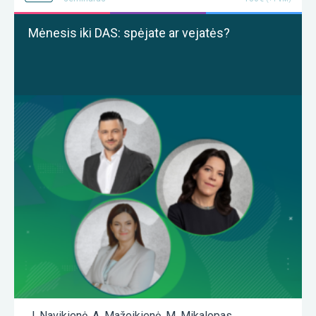
Mėnesis iki DAS: spėjate ar vejatės?
J. Navikienė
,
A. Mažeikienė
,
M. Mikalopas