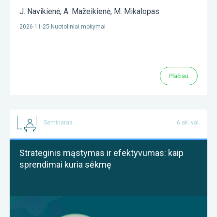
J. Navikienė
,
A. Mažeikienė
,
M. Mikalopas
2026-11-25 Nuotoliniai mokymai
Plačiau
Seminaras
6 ak. val.
Strateginis mąstymas ir efektyvumas: kaip
sprendimai kuria sėkmę