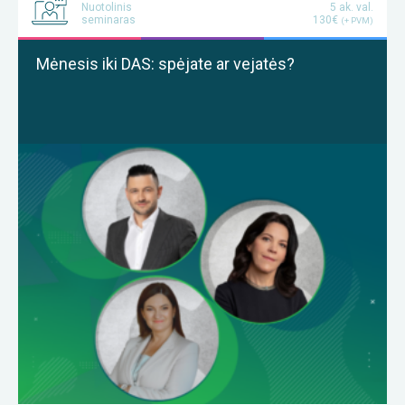
Nuotolinis
5 ak. val.
seminaras
130€
(+ PVM)
Mėnesis iki DAS: spėjate ar vejatės?