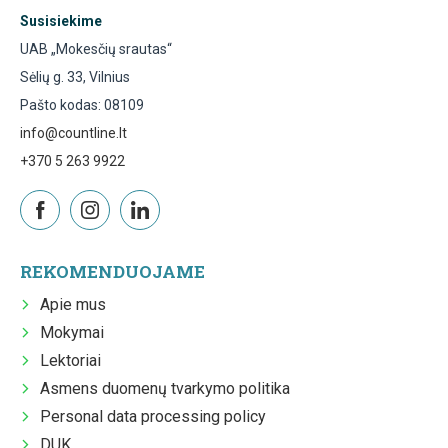
Susisiekime
UAB „Mokesčių srautas“
Sėlių g. 33, Vilnius
Pašto kodas: 08109
info@countline.lt
+370 5 263 9922
REKOMENDUOJAME
Apie mus
Mokymai
Lektoriai
Asmens duomenų tvarkymo politika
Personal data processing policy
DUK