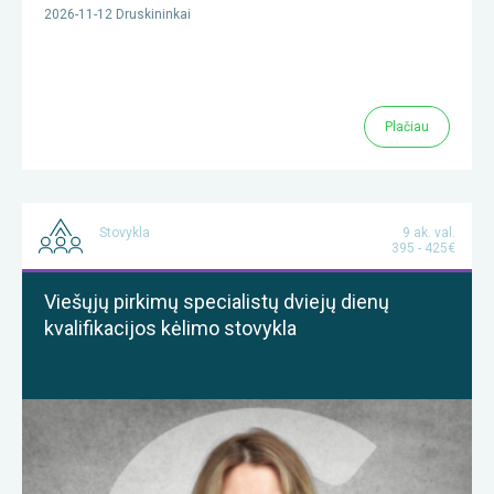
2026-11-12 Druskininkai
Plačiau
Stovykla
9 ak. val.
395 - 425€
Viešųjų pirkimų specialistų dviejų dienų
kvalifikacijos kėlimo stovykla