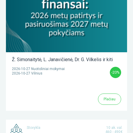
Ž. Simonaitytė
,
L. Janavičienė
,
Dr. G. Vilkelis
ir kiti
2026-10-27 Nuotoliniai mokymai
-20%
2026-10-27 Vilnius
Plačiau
Stovykla
10 ak. val.
460 - 490€