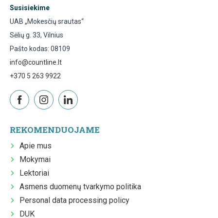
Susisiekime
UAB „Mokesčių srautas“
Sėlių g. 33, Vilnius
Pašto kodas: 08109
info@countline.lt
+370 5 263 9922
REKOMENDUOJAME
Apie mus
Mokymai
Lektoriai
Asmens duomenų tvarkymo politika
Personal data processing policy
DUK