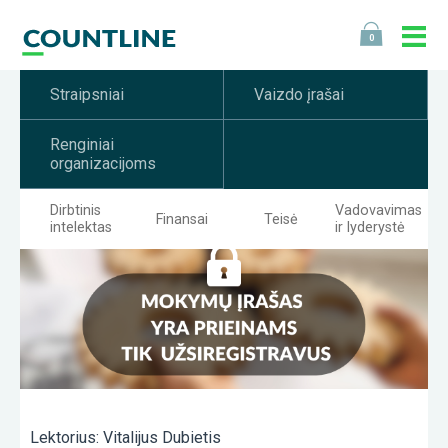
0
Straipsniai
Vaizdo įrašai
Renginiai
organizacijoms
Dirbtinis
Vadovavimas
Finansai
Teisė
intelektas
ir lyderystė
Lektorius: Vitalijus Dubietis