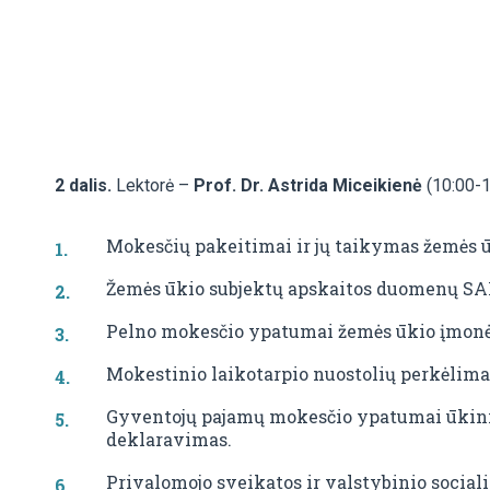
2 dalis.
Lektorė –
Prof. Dr. Astrida Miceikienė
(10:00-1
Mokesčių pakeitimai ir jų taikymas žemės 
Žemės ūkio subjektų apskaitos duomenų SA
Pelno mokesčio ypatumai žemės ūkio įmonė
Mokestinio laikotarpio nuostolių perkėlima
Gyventojų pajamų mokesčio ypatumai ūkinin
deklaravimas.
Privalomojo sveikatos ir valstybinio socia