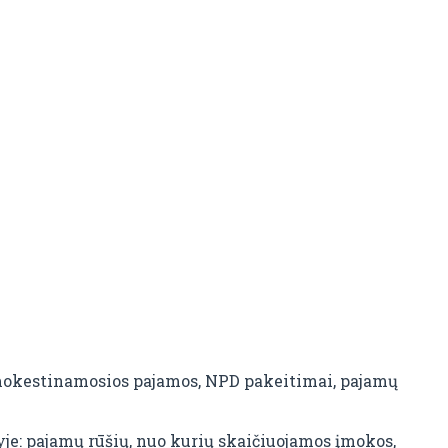
mokestinamosios pajamos, NPD pakeitimai, pajamų
e: pajamų rūšių, nuo kurių skaičiuojamos įmokos,