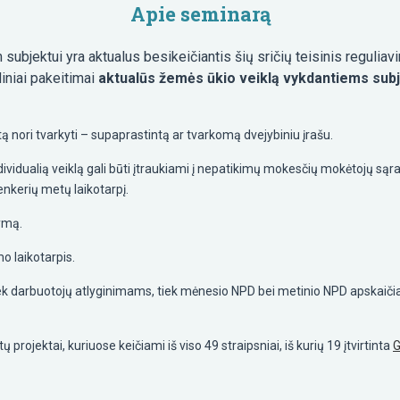
Apie seminarą
subjektui yra aktualus besikeičiantis šių sričių teisinis reguli
iniai pakeitimai
aktualūs žemės ūkio veiklą vykdantiems su
tą nori tvarkyti – supaprastintą ar tvarkomą dvejybiniu įrašu.
ndividualią veiklą gali būti įtraukiami į nepatikimų mokesčių mokėtojų sąr
penkerių metų laikotarpį.
ymą.
mo laikotarpis.
tiek darbuotojų atlyginimams, tiek mėnesio NPD bei metinio NPD apskaič
ojektai, kuriuose keičiami iš viso 49 straipsniai, iš kurių 19 įtvirtinta