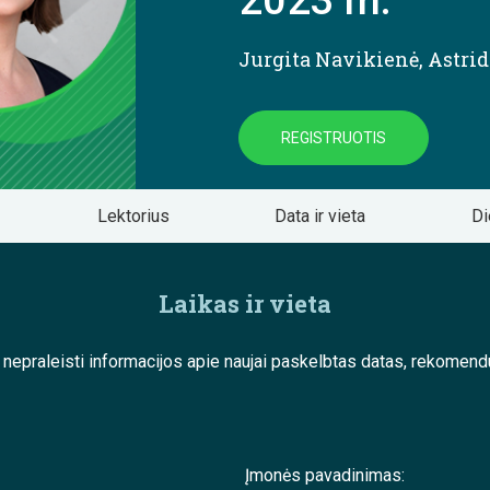
2023 m.
Jurgita Navikienė
,
Astri
REGISTRUOTIS
Lektorius
Data ir vieta
Di
Laikas ir vieta
e nepraleisti informacijos apie naujai paskelbtas datas, rekom
Įmonės pavadinimas: