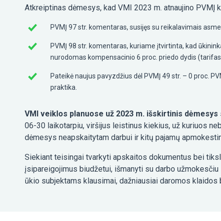
Atkreiptinas dėmesys, kad VMI 2023 m. atnaujino PVMĮ 
PVMĮ 97 str. komentaras, susijęs su reikalavimais asm
PVMĮ 98 str. komentaras, kuriame įtvirtinta, kad ūkininka
nurodomas kompensacinio 6 proc. priedo dydis (tarifas
Pateikė naujus pavyzdžius dėl PVMĮ 49 str. – 0 proc. P
praktika.
VMI veiklos planuose už 2023 m. išskirtinis dėmesy
06-30 laikotarpiu, viršijus leistinus kiekius, už kuriuos 
dėmesys neapskaitytam darbui ir kitų pajamų apmokestin
Siekiant teisingai tvarkyti apskaitos dokumentus bei tiksl
įsipareigojimus biudžetui, išmanyti su darbo užmokesčiu 
ūkio subjektams klausimai, dažniausiai daromos klaidos 