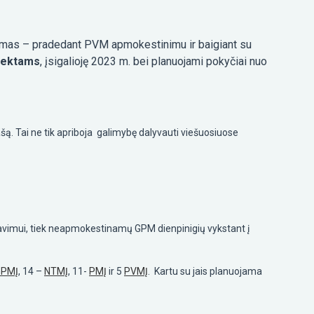
avimas – pradedant PVM apmokestinimu ir baigiant su
bjektams
, įsigalioję 2023 m. bei planuojami pokyčiai nuo
ašą. Tai ne tik apriboja galimybę dalyvauti viešuosiuose
iavimui, tiek neapmokestinamų GPM dienpinigių vykstant į
GPMĮ
, 14 –
NTMĮ
, 11-
PMĮ
ir 5
PVMĮ
. Kartu su jais planuojama