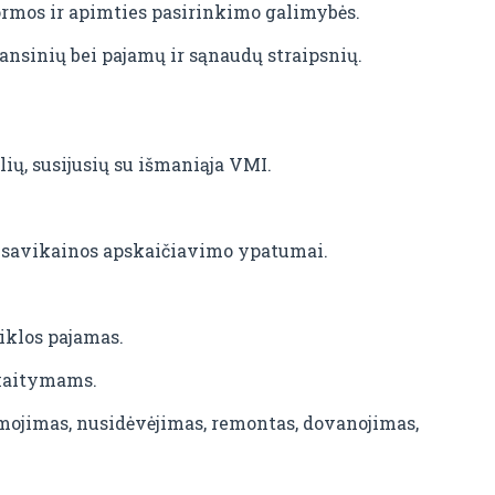
ormos ir apimties pasirinkimo galimybės.
lansinių bei pajamų ir sąnaudų straipsnių.
lių, susijusių su išmaniąja VMI.
ir savikainos apskaičiavimo ypatumai.
iklos pajamas.
skaitymams.
mojimas, nusidėvėjimas, remontas, dovanojimas,