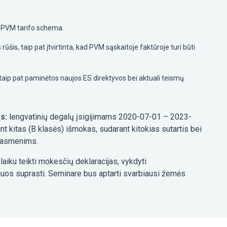
o PVM tarifo schema.
ūšis, taip pat įtvirtinta, kad PVM sąskaitoje faktūroje turi būti
taip pat paminėtos naujos ES direktyvos bei aktuali teismų
ms:
lengvatinių degalų įsigijimams 2020-07-01 – 2023-
nt kitas (B klasės) išmokas, sudarant kitokias sutartis bei
s asmenims.
laiku teikti mokesčių deklaracijas, vykdyti
 juos suprasti. Seminare bus aptarti svarbiausi žemės