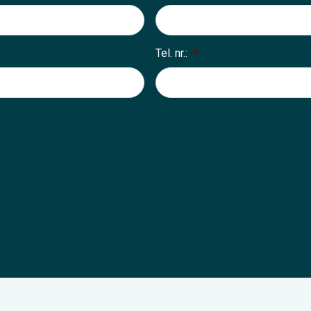
Tel. nr.:
*