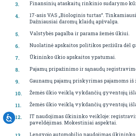
Finansinių ataskaitų rinkinio sudarymo kūr
17-asis VAS „Biologinis turtas“. Tinkamiausi
Dažniausiai daromų klaidų apžvalga.
Valstybės pagalba ir parama žemės ūkiui.
Nuolatinė apskaitos politikos peržiūra dėl g
Ūkininko ūkio apskaitos ypatumai.
Pajamų pripažinimo ir sąnaudų registravimo
Gaunamų pajamų priskyrimas pajamoms iš ž
Žemės ūkio veiklą vykdančių gyventojų išl
Žemės ūkio veiklą vykdančių gyventojų išl
IT naudojimas ūkininko veikloje: registrav
paveldėjimas. Mokestiniai aspektai.
Lengvojo automobilio naudojimas ūkininko 