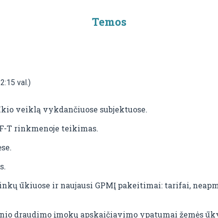
Temos
2:15 val.)
ūkio veiklą vykdančiuose subjektuose.
F-T rinkmenoje teikimas.
se.
s.
kų ūkiuose ir naujausi GPMĮ pakeitimai: tarifai, neap
linio draudimo įmokų apskaičiavimo ypatumai žemės ūkyj