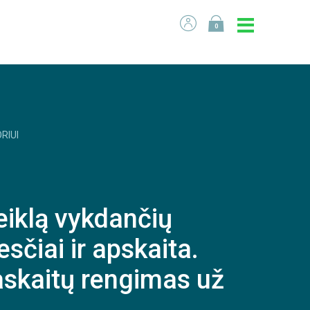
0
RIUI
eiklą vykdančių
sčiai ir apskaita.
askaitų rengimas už