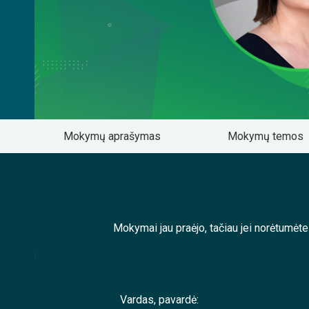
Mokymų aprašymas
Mokymų temos
Mokymai jau praėjo, tačiau jei norėtumėt
;
Vardas, pavardė: