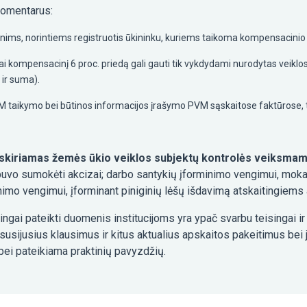
komentarus:
enims, norintiems registruotis ūkininku, kuriems taikoma kompensacini
i kompensacinį 6 proc. priedą gali gauti tik vykdydami nurodytas veiklos r
 ir suma).
VM taikymo bei būtinos informacijos įrašymo PVM sąskaitose faktūrose, 
s skiriamas žemės ūkio veiklos subjektų kontrolės veiksma
nebuvo sumokėti akcizai; darbo santykių įforminimo vengimui, moka
imo vengimui, įforminant piniginių lėšų išdavimą atskaitingiem
ingai pateikti duomenis institucijoms yra ypač svarbu teisingai ir 
susijusius klausimus ir kitus aktualius apskaitos pakeitimus bei
bei pateikiama praktinių pavyzdžių.