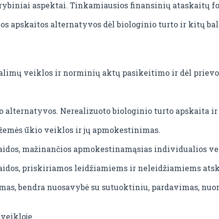
ybiniai aspektai. Tinkamiausios finansinių ataskaitų f
os apskaitos alternatyvos dėl biologinio turto ir kitų ba
alimų veiklos ir norminių aktų pasikeitimo ir dėl prievo
 alternatyvos. Nerealizuoto biologinio turto apskaita 
emės ūkio veiklos ir jų apmokestinimas.
aidos, mažinančios apmokestinamąsias individualios ve
aidos, priskiriamos leidžiamiems ir neleidžiamiems at
imas, bendra nuosavybė su sutuoktiniu, pardavimas, nuo
veikloje.