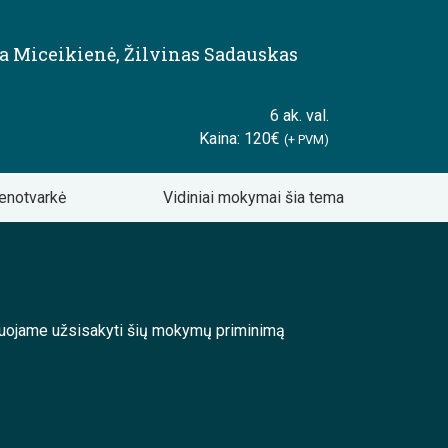
da Miceikienė
,
Žilvinas Sadauskas
6 ak. val.
Kaina: 120€
(+ PVM)
enotvarkė
Vidiniai mokymai šia tema
enduojame užsisakyti šių mokymų priminimą