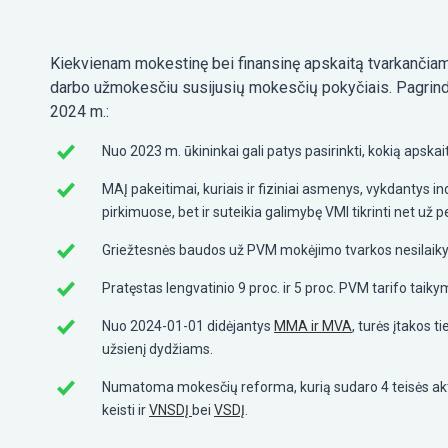
Kiekvienam mokestinę bei finansinę apskaitą tvarkančiam 
darbo užmokesčiu susijusių mokesčių pokyčiais. Pagrind
2024 m.:
Nuo 2023 m. ūkininkai gali patys pasirinkti, kokią apskai
MAĮ pakeitimai, kuriais ir fiziniai asmenys, vykdantys i
pirkimuose, bet ir suteikia galimybę VMI tikrinti net už 
Griežtesnės baudos už PVM mokėjimo tvarkos nesilaik
Pratęstas lengvatinio 9 proc. ir 5 proc. PVM tarifo taiky
Nuo 2024-01-01 didėjantys
MMA ir MVA
, turės įtakos 
užsienį dydžiams.
Numatoma mokesčių reforma, kurią sudaro 4 teisės aktų pr
keisti ir
VNSDĮ
bei
VSDĮ
.