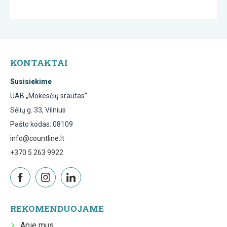
KONTAKTAI
Susisiekime
UAB „Mokesčių srautas“
Sėlių g. 33, Vilnius
Pašto kodas: 08109
info@countline.lt
+370 5 263 9922
REKOMENDUOJAME
Apie mus