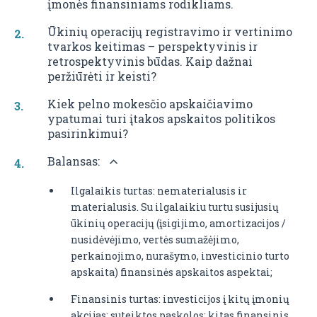
įmonės finansiniams rodikliams.
Ūkinių operacijų registravimo ir vertinimo
tvarkos keitimas – perspektyvinis ir
retrospektyvinis būdas. Kaip dažnai
peržiūrėti ir keisti?
Kiek pelno mokesčio apskaičiavimo
ypatumai turi įtakos apskaitos politikos
pasirinkimui?
Balansas:
Ilgalaikis turtas: nematerialusis ir
materialusis. Su ilgalaikiu turtu susijusių
ūkinių operacijų (įsigijimo, amortizacijos /
nusidėvėjimo, vertės sumažėjimo,
perkainojimo, nurašymo, investicinio turto
apskaita) finansinės apskaitos aspektai;
Finansinis turtas: investicijos į kitų įmonių
akcijas; suteiktos paskolos; kitas finansinis