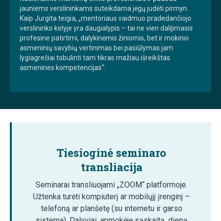
jauniems verslininkams suteikdama jėgų judėti pirmyn.
Kaip Jurgita teigia, „mentoriaus vaidmuo pradedančiojo
verslininko kelyje yra daugialypis – tai ne vien dalijimasis
profesine patirtimi, dalykinėmis žiniomis, bet ir mokinio
asmeninių savybių vertinimas bei pasiūlymas jam
lygiagrečiai tobulinti tam tikras mažiau išreikštas
asmenines kompetencijas“.
Tiesioginė seminaro
transliacija
Seminarai transliuojami „ZOOM“ platformoje.
Užtenka turėti kompiuterį ar mobilųjį įrenginį –
telefoną ar planšetę (su internetu ir garso
sistema). Dalyviai, apmokėję sąskaitą, dieną