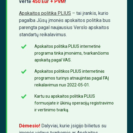
vertė
450 Eur + PVM
!
Apskaitos politika PLIUS
– tai įrankis, kurio
pagalba Jūsų įmonės apskaitos politika bus
parengta pagal naujausius Verslo apskaitos
standartų reikalavimus.
Apskaitos politika PLIUS internetinė
programa tinka įmonėms, tvarkančioms
apskaitą pagal VAS.
Apskaitos politikos PLIUS internetinės
programos turinys atnaujintas pagal FAĮ
reikalavimus nuo 2022-05-01.
Kartu su apskaitos politika PLIUS
formuojate ir ūkinių operacijų registravimo
ir vertinimo tvarką.
Dėmesio!
Dalyviai, kurie įsigijo bilietus su
įmonės vidaus tvarkomis ar Apskaitos