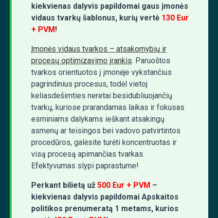
kiekvienas dalyvis papildomai gaus įmonės
vidaus tvarkų šablonus, kurių vertė
130 Eur
+ PVM
!
Įmonės vidaus tvarkos – atsakomybių ir
procesų optimizavimo įrankis
. Paruoštos
tvarkos orientuotos į įmonėje vykstančius
pagrindinius procesus, todėl vietoj
keliasdešimties neretai besidubliuojančių
tvarkų, kuriose prarandamas laikas ir fokusas
esminiams dalykams ieškant atsakingų
asmenų ar teisingos bei vadovo patvirtintos
procedūros, galėsite turėti koncentruotas ir
visą procesą apimančias tvarkas.
Efektyvumas slypi paprastume!
Perkant bilietą už
500 Eur + PVM
–
kiekvienas dalyvis papildomai Apskaitos
politikos prenumeratą 1 metams, kurios