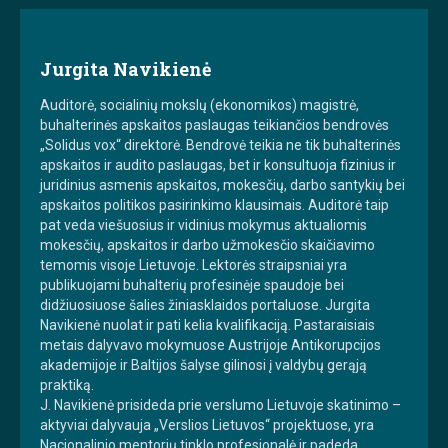
Jurgita Navikienė
Auditorė, socialinių mokslų (ekonomikos) magistrė,
buhalterinės apskaitos paslaugas teikiančios bendrovės
„Solidus vox“ direktorė. Bendrovė teikia ne tik buhalterinės
apskaitos ir audito paslaugas, bet ir konsultuoja fizinius ir
juridinius asmenis apskaitos, mokesčių, darbo santykių bei
apskaitos politikos pasirinkimo klausimais. Auditorė taip
pat veda viešuosius ir vidinius mokymus aktualiomis
mokesčių, apskaitos ir darbo užmokesčio skaičiavimo
temomis visoje Lietuvoje. Lektorės straipsniai yra
publikuojami buhalterių profesinėje spaudoje bei
didžiuosiuose šalies žiniasklaidos portaluose. Jurgita
Navikienė nuolat ir pati kelia kvalifikaciją. Pastaraisiais
metais dalyvavo mokymuose Austrijoje Antikorupcijos
akademijoje ir Baltijos šalyse gilinosi į valdybų gerąją
praktiką.
J. Navikienė prisideda prie verslumo Lietuvoje skatinimo –
aktyviai dalyvauja „Verslios Lietuvos“ projektuose, yra
Nacionalinio mentorių tinklo profesionalė ir padeda