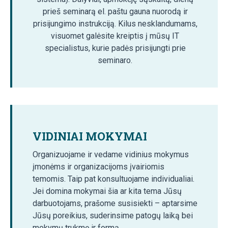
prieš seminarą el. paštu gauna nuorodą ir
prisijungimo instrukciją. Kilus nesklandumams,
visuomet galėsite kreiptis į mūsų IT
specialistus, kurie padės prisijungti prie
seminaro.
VIDINIAI MOKYMAI
Organizuojame ir vedame vidinius mokymus
įmonėms ir organizacijoms įvairiomis
temomis. Taip pat konsultuojame individualiai.
Jei domina mokymai šia ar kita tema Jūsų
darbuotojams, prašome susisiekti – aptarsime
Jūsų poreikius, suderinsime patogų laiką bei
mokymų trukmę ir formą.