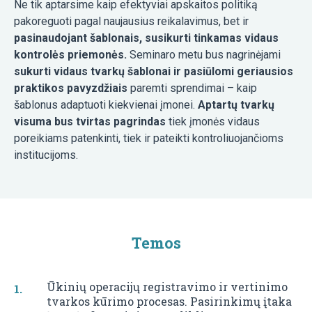
Ne tik aptarsime kaip efektyviai apskaitos politiką
pakoreguoti pagal naujausius reikalavimus, bet ir
pasinaudojant šablonais, susikurti tinkamas vidaus
kontrolės priemonės.
Seminaro metu bus nagrinėjami
sukurti vidaus tvarkų šablonai ir pasiūlomi geriausios
praktikos pavyzdžiais
paremti sprendimai – kaip
šablonus adaptuoti kiekvienai įmonei.
Aptartų tvarkų
visuma bus tvirtas pagrindas
tiek įmonės vidaus
poreikiams patenkinti, tiek ir pateikti kontroliuojančioms
institucijoms.
Temos
Ūkinių operacijų registravimo ir vertinimo
tvarkos kūrimo procesas. Pasirinkimų įtaka