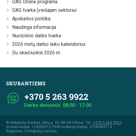
DAS Online programa
DAS tvarka (viešajam sektoriui
Apskaitos politika
Naudinga informacija
Nuotolinio darbo tvarka
2026 metų darbo laiko kalendorius
Du skaičiuoklė 2026 m.
SKUBANTIEMS
+370 5 263 9922
Darbo dienomis: 08:00 - 17:00
© Mokesčių Srautas, Sėlių g. 33, 08109 Vilnius. Tel.:
+370 5 263 9922
.
Įmonės kodas: 124388313, PVM mokėtojo kodas: LT243883113,
Registras: VĮ Registrų centras.