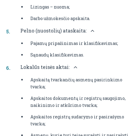
Lizingas – nuoma;
Darbo užmokesčio apskaita.
Pelno (nuostolių) ataskaita:
Pajamų pripažinimas ir klasifikavimas;
Sąnaudų klasifikavimas.
Lokalūs teisės aktai:
Apskaitą tvarkančių asmenų pasirinkimo
tvarka;
Apskaitos dokumentų ir registrų saugojimo,
naikinimo ir atkūrimo tvarka;
Apskaitos registrų sudarymo ir pasirašymo
tvarka;
Asmenų, kurie turi teisę surašyti ir pasirašyti