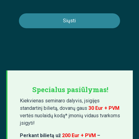
Specialus pasiūlymas!
Kiekvienas seminaro dalyvis, įsigijęs
standartinį bilietą, dovanų gaus
30 Eur + PVM
vertės nuolaidų kodą* įmonių vidaus tvarkoms
įsigyti!
Perkant bilietą už
200 Eur + PVM
–