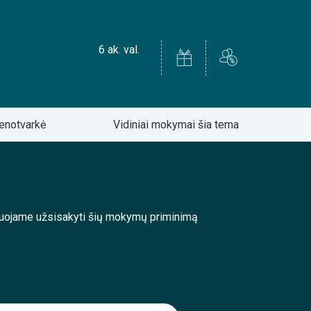
6 ak. val.
enotvarkė
Vidiniai mokymai šia tema
enduojame užsisakyti šių mokymų priminimą