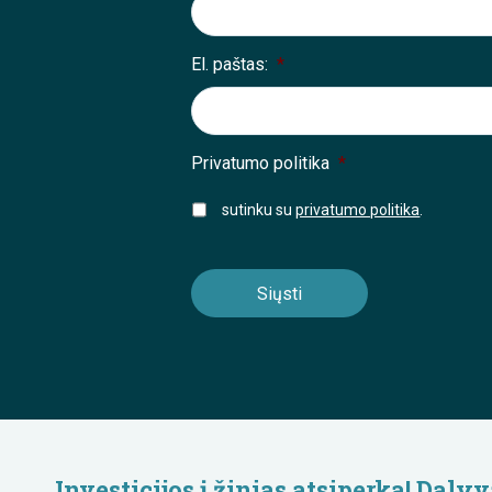
El. paštas:
*
Privatumo politika
*
sutinku su
privatumo politika
.
Investicijos į žinias atsiperka! Da