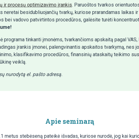
 ir procesų optimizavimo įrankis
. Paruoštos tvarkos orientuoto
es neretai besidubliuojančių tvarkų, kuriose prarandamas laikas
s bei vadovo patvirtintos procedūros, galėsite turėti koncentruo
tume!
nė programa tinkanti įmonėms, tvarkančioms apskaitą pagal VAS, k
dingas įrankis įmonei, palengvinantis apskaitos tvarkymą, nes j
inimo, klasifikavimo procedūros, finansinių ataskaitų teikimo susit
ūkinę veiklą.
sų nurodytą el. pašto adresą.
Apie seminarą
21 metus stebėseną pateikė išvadas, kuriose nurodė, jog kai kur