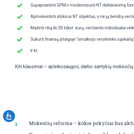
Supaprastinti GPM ir modernizuoti NT deklaravimą fi
Apmokestinti atskirus NT objektus, o ne jų bendrą verč
Mažinti ribą iki 20 tūkst. eurų, verčiantis individualia vei
Sukurti finansų įstaigoje “smulkiojo verslininko sąska
Ir kt.
Kiti klausimai – aplinkosaugos, darbo santykių mokesčių 
Mokesčių reforma – kokie pokyčiai bus akt