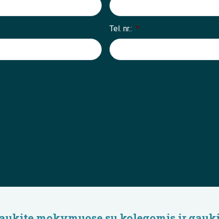
Tel. nr.:
*
lyvaukite mokymuose su kolegomis ir gauki