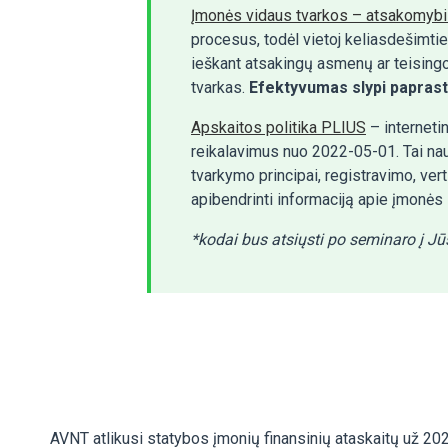
Įmonės vidaus tvarkos – atsakomybių
procesus, todėl vietoj keliasdešimti
ieškant atsakingų asmenų ar teisingo
tvarkas.
Efektyvumas slypi papras
Apskaitos politika PLIUS
– interneti
reikalavimus nuo 2022-05-01. Tai nau
tvarkymo principai, registravimo, vert
apibendrinti informaciją apie įmonės 
*kodai bus atsiųsti po seminaro į Jū
AVNT atlikusi statybos įmonių finansinių ataskaitų už 20