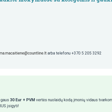
lma.macaitiene@countline.lt
arba telefonu +370 5 205 3292
ų gaus
30 Eur + PVM
vertės nuolaidų kodą įmonių vidaus tvarkoms
US įsigyti!