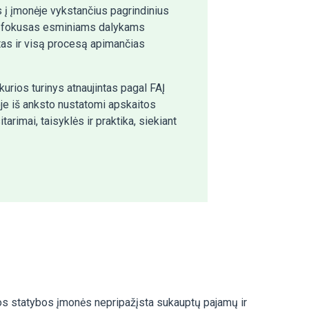
s į įmonėje vykstančius pagrindinius
 ir fokusas esminiams dalykams
tas ir visą procesą apimančias
urios turinys atnaujintas pagal FAĮ
oje iš anksto nustatomi apskaitos
arimai, taisyklės ir praktika, siekiant
ios statybos įmonės nepripažįsta sukauptų pajamų ir