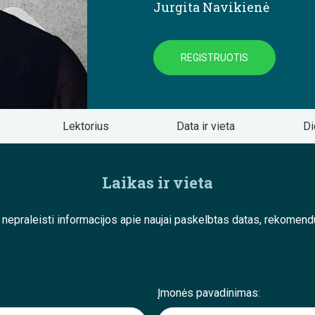
Jurgita Navikienė
REGISTRUOTIS
Lektorius
Data ir vieta
Di
Laikas ir vieta
e nepraleisti informacijos apie naujai paskelbtas datas, rekom
Įmonės pavadinimas: