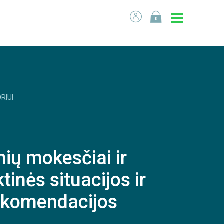
0
RIUI
ių mokesčiai ir
tinės situacijos ir
rekomendacijos