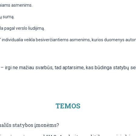
ziniams asmenims.
ių sumą.
kla pagal verslo liudijimą.
itą” individualia veikla besiverčiantiems asmenims, kurios duomenys aut
– irgi ne mažiau svarbūs, tad aptarsime, kas būdinga statybų sek
TEMOS
ualūs statybos įmonėms?