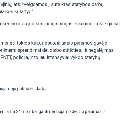
idėjinių, atsižvelgdamos į suteiktas statybos darbų
alaikės sutartys“.
esčio ir su juo susijusių sumų išieškojimo. Tokie ginčai
priemonės, tokios kaip: nesuteikiamas paramos gavėjo
riimami sprendimai dėl darbo atitikties, ir negalėjimas
NTT, policija, ir toliau intensyviai vykdo statybų
lnojamojo pobūdžio darbą.
mėn. arba 24 mėn. bei gauti neribojamo dydžio pajamas iš