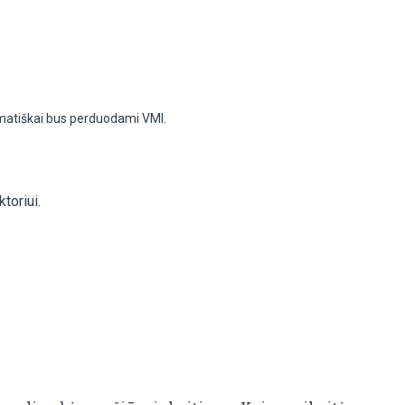
omatiškai bus perduodami VMI.
toriui.