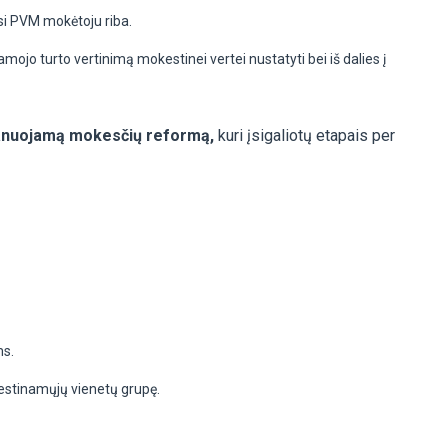
si PVM mokėtoju riba.
mojo turto vertinimą mokestinei vertei nustatyti bei iš dalies į
anuojamą mokesčių reformą,
kuri įsigaliotų etapais per
ms.
estinamųjų vienetų grupę.