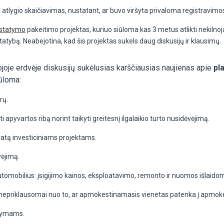
 atlygio skaičiavimas, nustatant, ar buvo viršyta privaloma registravimo
įstatymo
pakeitimo projektas, kuriuo siūloma kas 3 metus atlikti nekilnoja
tatybą. Neabejotina, kad šis projektas sukels daug diskusijų ir klausimų.
ojoje erdvėje diskusijų sukėlusias karščiausias naujienas apie
pl
iūloma:
rų.
i apyvartos ribą norint taikyti greitesnį ilgalaikio turto nusidėvėjimą.
atą investiciniams projektams.
vėjimą.
utomobilius: įsigijimo kainos, eksploatavimo, remonto ir nuomos išlaido
, nepriklausomai nuo to, ar apmokestinamasis vienetas patenka į apmok
itymams.