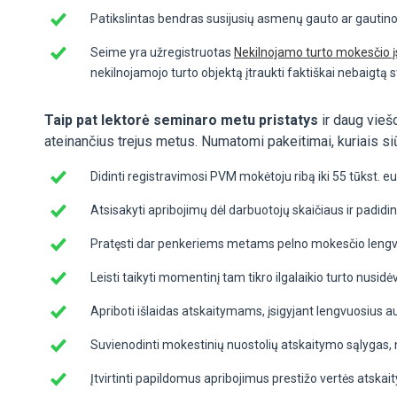
Patikslintas bendras susijusių asmenų gauto ar gautino
Seime yra užregistruotas
Nekilnojamo turto mokesčio 
nekilnojamojo turto objektą įtraukti faktiškai nebaigtą s
Taip pat lektorė seminaro metu pristatys
ir daug vieš
ateinančius trejus metus. Numatomi pakeitimai, kuriais s
Didinti registravimosi PVM mokėtoju ribą iki 55 tūkst. eu
Atsisakyti apribojimų dėl darbuotojų skaičiaus ir padidint
Pratęsti dar penkeriems metams pelno mokesčio lengv
Leisti taikyti momentinį tam tikro ilgalaikio turto nusidė
Apriboti išlaidas atskaitymams, įsigyjant lengvuosius a
Suvienodinti mokestinių nuostolių atskaitymo sąlygas
Įtvirtinti papildomus apribojimus prestižo vertės atska