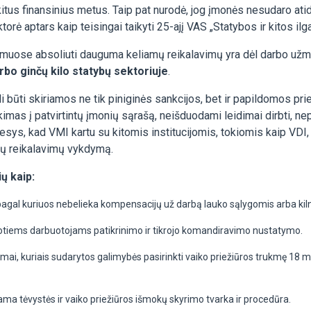
 kitus finansinius metus. Taip pat nurodė, jog įmonės nesudaro at
orė aptars kaip teisingai taikyti 25-ajį VAS „Statybos ir kitos ilg
uose absoliuti dauguma keliamų reikalavimų yra dėl darbo užmok
bo ginčų kilo statybų sektoriuje
.
li būti skiriamos ne tik piniginės sankcijos, bet ir papildomos 
mas į patvirtintų įmonių sąrašą, neišduodami leidimai dirbti, nep
sys, kad VMI kartu su kitomis institucijomis, tokiomis kaip VDI, F
usių reikalavimų vykdymą.
ų kaip:
 pagal kuriuos nebelieka kompensacijų už darbą lauko sąlygomis arba ki
otiems darbuotojams patikrinimo ir tikrojo komandiravimo nustatymo.
mai, kuriais sudarytos galimybės pasirinkti vaiko priežiūros trukmę 18 
ama tėvystės ir vaiko priežiūros išmokų skyrimo tvarka ir procedūra.