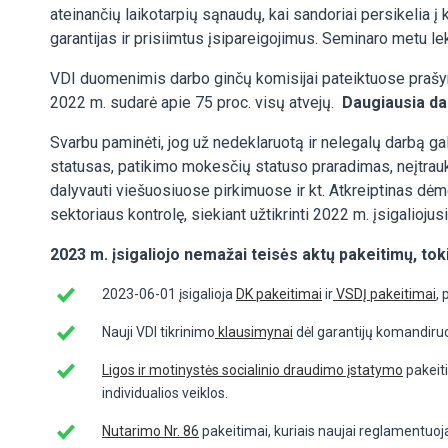
ateinančių laikotarpių sąnaudų, kai sandoriai persikelia į
garantijas ir prisiimtus įsipareigojimus. Seminaro metu lekt
VDI duomenimis darbo ginčų komisijai pateiktuose prašym
2022 m. sudarė apie 75 proc. visų atvejų.
Daugiausia dar
Svarbu paminėti, jog už nedeklaruotą ir nelegalų darbą ga
statusas, patikimo mokesčių statuso praradimas, neįtrauki
dalyvauti viešuosiuose pirkimuose ir kt. Atkreiptinas dėme
sektoriaus kontrolę, siekiant užtikrinti 2022 m. įsigalioj
2023 m. įsigaliojo nemažai teisės aktų pakeitimų, toki
2023-06-01 įsigalioja
DK pakeitimai
ir
VSDĮ pakeitimai
,
Nauji VDI tikrinimo
klausimynai
dėl garantijų komandiru
Ligos ir motinystės socialinio draudimo įstatymo
pakeiti
individualios veiklos.
Nutarimo Nr. 86
pakeitimai, kuriais naujai reglamentuoj