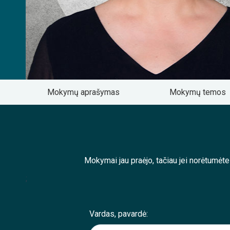
Mokymų aprašymas
Mokymų temos
Mokymai jau praėjo, tačiau jei norėtumėt
;
Vardas, pavardė: