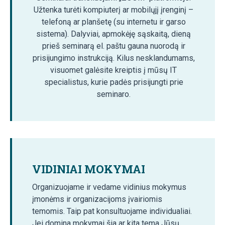
Užtenka turėti kompiuterį ar mobilųjį įrenginį –
telefoną ar planšetę (su internetu ir garso
sistema). Dalyviai, apmokėję sąskaitą, dieną
prieš seminarą el. paštu gauna nuorodą ir
prisijungimo instrukciją. Kilus nesklandumams,
visuomet galėsite kreiptis į mūsų IT
specialistus, kurie padės prisijungti prie
seminaro.
VIDINIAI MOKYMAI
Organizuojame ir vedame vidinius mokymus
įmonėms ir organizacijoms įvairiomis
temomis. Taip pat konsultuojame individualiai.
Jei domina mokymai šia ar kita tema Jūsų