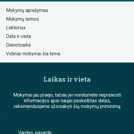
Mokymų aprašymas
Mokymų temos
Lektorius
Data ir vieta
Dienotvarkė
Vidiniai mokymai šia tema
Laikas ir vieta
Mokymai jau praėjo, tačiau jei norėtumėte nepraleisti
informacijos apie naujai paskelbtas datas,
rekomenduojame užsisakyti šių mokymų priminimą
;
Vardas, pavardė: