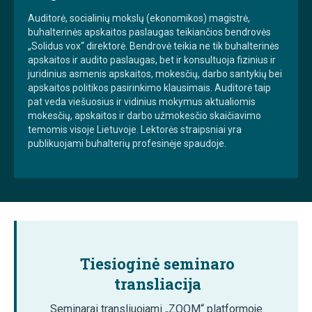
Auditorė, socialinių mokslų (ekonomikos) magistrė,
buhalterinės apskaitos paslaugas teikiančios bendrovės
„Solidus vox“ direktorė. Bendrovė teikia ne tik buhalterinės
apskaitos ir audito paslaugas, bet ir konsultuoja fizinius ir
juridinius asmenis apskaitos, mokesčių, darbo santykių bei
apskaitos politikos pasirinkimo klausimais. Auditorė taip
pat veda viešuosius ir vidinius mokymus aktualiomis
mokesčių, apskaitos ir darbo užmokesčio skaičiavimo
temomis visoje Lietuvoje. Lektorės straipsniai yra
publikuojami buhalterių profesinėje spaudoje.
Tiesioginė seminaro
transliacija
Seminarai transliuojami „ZOOM“ platformoje.