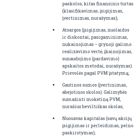
paskolos; kitas finansinis turtas
(klasifikavimas, įsigijimas,
įvertinimas, nurašymas);
Atsargos (įsigijimas, nuolaidos
ir diskontai, pasigaminimas,
nukainojimas – grynoji galimo
realizavimo vertė, įkainojimas,
sunaudojimo (pardavimo)
apskaitos metodai, nurašymas).
Prievolės pagal PVM įstatymą;
Gautinos sumos (įvertinimas,
abejotinos skolos). Galimybės
sumažinti mokėtiną PVM,
nurašius beviltiškas skolas;
Nuosavas kapitalas (savų akcijų
įsigijimas ir perleidimas, pelno
paskirstymas);