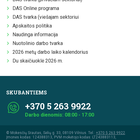
DAS Online programa
DAS tvarka (viešajam sektoriui
Apskaitos politika
Naudinga informacija
Nuotolinio darbo tvarka
2026 metų darbo laiko kalendorius
Du skaičiuoklė 2026 m.
SKUBANTIEMS
+370 5 263 9922
Darbo dienomis: 08:00 - 17:00
© Mokesčių Srautas, Sėlių g. 33, 08109 Vilnius. Tel.:
+370 5 263 9922
.
Įmonės kodas: 124388313, PVM mokėtojo kodas: LT243883113,