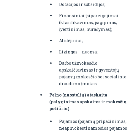
Dotacijos ir subsidijos;
Finansiniai įsipareigojimai
(klasifikavimas, įsigijimas,
įvertinimas, nurašymas);
Atidėjiniai;
Lizingas – nuoma;
Darbo užmokesčio
apskaičiavimas ir gyventojų
pajamų mokesčio bei socialinio
draudimo įmokos.
Pelno (nuostolių) ataskaita
(palyginimas apskaitos ir mokesčių
požiūriu):
Pajamos (pajamų pripažinimas,
neapmokestinamosios pajamos