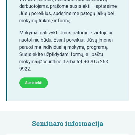
darbuotojams, prašome susisiekti – aptarsime
Jūsų poreikius, suderinsime patogų laiką bei
mokymų trukmę ir formą.
Mokymai gali vykti Jums patogioje vietoje ar
nuotoliniu būdu. Esant poreikiui, Jūsų įmonei
paruošime individualią mokymų programą.
Susisiekite užpildydami formą, el. paštu
mokymai@countline.lt arba tel. +370 5 263
9922.
Susisiekti
Seminaro informacija