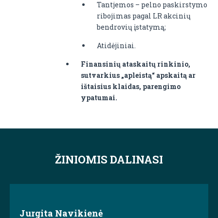
Tantjemos – pelno paskirstymo
ribojimas pagal LR akcinių
bendrovių įstatymą;
Atidėjiniai.
Finansinių ataskaitų rinkinio,
sutvarkius „apleistą“ apskaitą ar
ištaisius klaidas, parengimo
ypatumai.
ŽINIOMIS DALINASI
Jurgita Navikienė