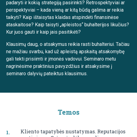
padaryti ir kokią strategiją pasirinkti? Retrospektyviai ar
perspektyviai – kada vieną ar kitą būdą galima ar reikia
taikyti? Kaip ištaisytas klaidas atspindėti finansinėse
ataskaitose? Kaip taisyti „apleistos“ buhalterijos likučius?
Kur juos gauti ir kaip jais pasitikėti?
Klausimų daug, o atsakymus reikia rasti buhalteriui. Tačiau
ne mažiau svarbu, kad už apleistą apskaitą atsakomybę
gali tekti prisiimti ir įmonės vadovui. Seminaro metu
nagrinėsime praktinius pavyzdžius ir atsakysime į
seminaro dalyvių pateiktus klausimus.
Temos
Kliento tapatybės nustatymas. Reputacijos