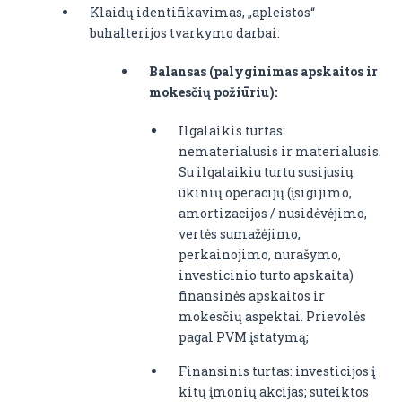
Klaidų identifikavimas, „apleistos“
buhalterijos tvarkymo darbai:
Balansas (palyginimas apskaitos ir
mokesčių požiūriu):
Ilgalaikis turtas:
nematerialusis ir materialusis.
Su ilgalaikiu turtu susijusių
ūkinių operacijų (įsigijimo,
amortizacijos / nusidėvėjimo,
vertės sumažėjimo,
perkainojimo, nurašymo,
investicinio turto apskaita)
finansinės apskaitos ir
mokesčių aspektai. Prievolės
pagal PVM įstatymą;
Finansinis turtas: investicijos į
kitų įmonių akcijas; suteiktos