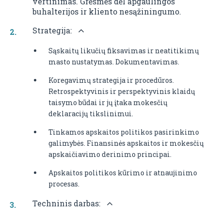
vertinimas. Grėsmės dėl apgaulingos
buhalterijos ir kliento nesąžiningumo.
Strategija:
Sąskaitų likučių fiksavimas ir neatitikimų
masto nustatymas. Dokumentavimas.
Koregavimų strategija ir procedūros.
Retrospektyvinis ir perspektyvinis klaidų
taisymo būdai ir jų įtaka mokesčių
deklaracijų tikslinimui.
Tinkamos apskaitos politikos pasirinkimo
galimybės. Finansinės apskaitos ir mokesčių
apskaičiavimo derinimo principai.
Apskaitos politikos kūrimo ir atnaujinimo
procesas.
Techninis darbas: