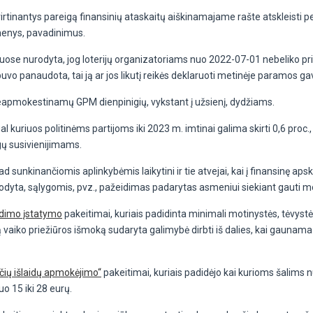
virtinantys pareigą finansinių ataskaitų aiškinamajame rašte atskleisti 
smenys, pavadinimus.
uose nurodyta, jog loterijų organizatoriams nuo 2022-07-01 nebeliko priev
ebuvo panaudota, tai ją ar jos likutį reikės deklaruoti metinėje paramos g
neapmokestinamų GPM dienpinigių, vykstant į užsienį, dydžiams.
l kuriuos politinėms partijoms iki 2023 m. imtinai galima skirti 0,6 proc.
gų susivienijimams.
 kad sunkinančiomis aplinkybėmis laikytini ir tie atvejai, kai į finansinę ap
odyta, sąlygomis, pvz., pažeidimas padarytas asmeniui siekiant gauti mo
audimo įstatymo
pakeitimai, kuriais padidinta minimali motinystės, tėvystė
 vaiko priežiūros išmoką sudaryta galimybė dirbti iš dalies, kai gauna
očių išlaidų apmokėjimo“
pakeitimai, kuriais padidėjo kai kurioms šalims n
o 15 iki 28 eurų.