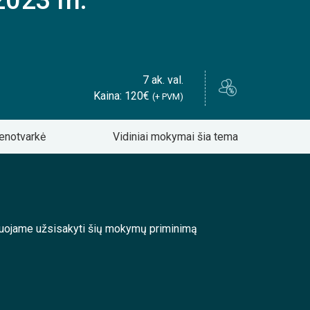
2023 m.
7 ak. val.
Kaina: 120€
(+ PVM)
enotvarkė
Vidiniai mokymai šia tema
enduojame užsisakyti šių mokymų priminimą