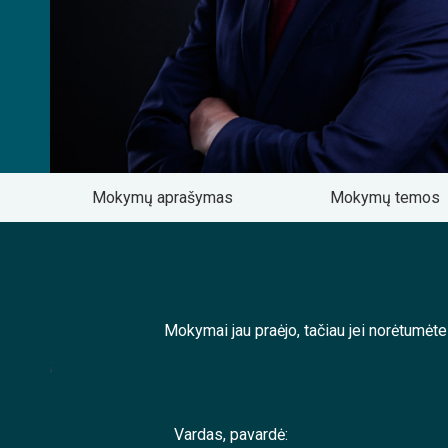
Mokymų aprašymas
Mokymų temos
Mokymai jau praėjo, tačiau jei norėtumėt
;
Vardas, pavardė: