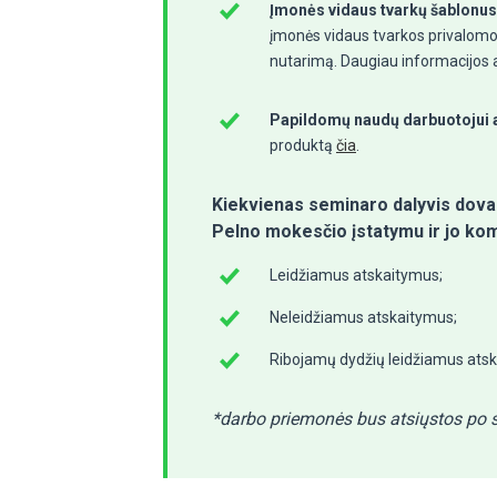
Įmonės vidaus tvarkų šablonus,
įmonės vidaus tvarkos privalomos
nutarimą. Daugiau informacijos
Papildomų naudų darbuotojui a
produktą
čia
.
Kiekvienas seminaro dalyvis dova
Pelno mokesčio įstatymu ir jo kom
Leidžiamus atskaitymus;
Neleidžiamus atskaitymus;
Ribojamų dydžių leidžiamus ats
*darbo priemonės bus atsiųstos po s