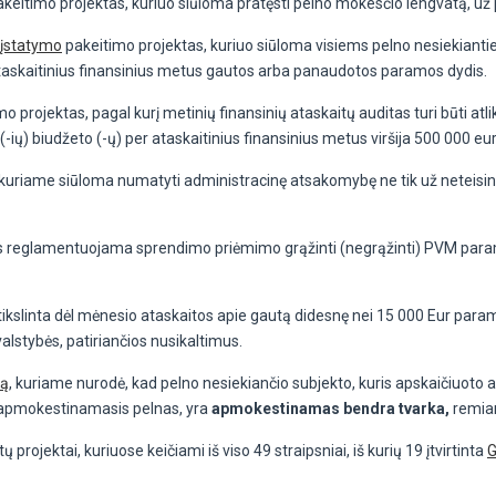
keitimo projektas, kuriuo siūloma pratęsti pelno mokesčio lengvatą, už
 įstatymo
pakeitimo projektas, kuriuo siūloma visiems pelno nesiekiantie
taskaitinius finansinius metus gautos arba panaudotos paramos dydis.
o projektas, pagal kurį metinių finansinių ataskaitų auditas turi būti at
(-ių) biudžeto (-ų) per ataskaitinius finansinius metus viršija 500 000 e
kuriame siūloma numatyti administracinę atsakomybę ne tik už neteising
is reglamentuojama sprendimo priėmimo grąžinti (negrąžinti) PVM param
ikslinta dėl mėnesio ataskaitos apie gautą didesnę nei 15 000 Eur paramą
alstybės, patiriančios nusikaltimus.
tą
, kuriame nurodė, kad pelno nesiekiančio subjekto, kuris apskaičiuo
apmokestinamasis pelnas, yra
apmokestinamas bendra tvarka,
remian
ojektai, kuriuose keičiami iš viso 49 straipsniai, iš kurių 19 įtvirtinta