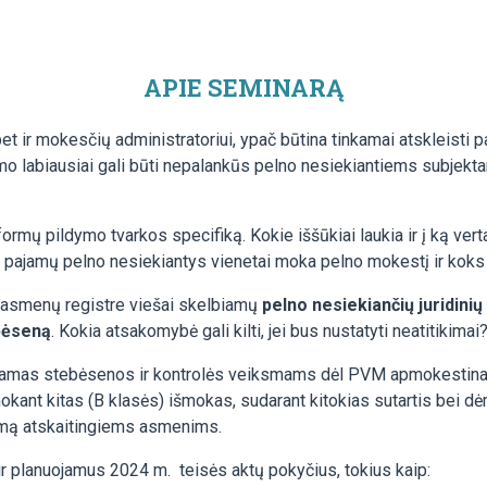
APIE SEMINARĄ
 bet ir mokesčių administratoriui, ypač būtina tinkamai atskleisti
ikimo labiausiai gali būti nepalankūs pelno nesiekiantiems subjek
rmų pildymo tvarkos specifiką. Kokie iššūkiai laukia ir į ką verta
 pajamų pelno nesiekiantys vienetai moka pelno mokestį ir koks
ų asmenų registre viešai skelbiamų
pelno nesiekiančių juridini
ebėseną
. Kokia atsakomybė gali kilti, jei bus nustatyti neatitikimai
iriamas stebėsenos ir kontrolės veiksmams dėl PVM apmokestin
okant kitas (B klasės) išmokas, sudarant kitokias sutartis bei d
vimą atskaitingiems asmenims.
ir planuojamus 2024 m. teisės aktų pokyčius, tokius kaip: