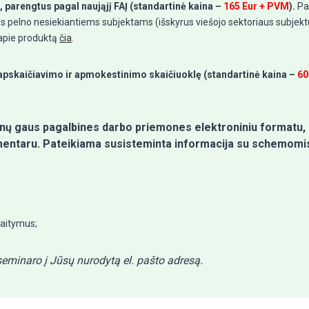
 parengtus pagal naująjį FAĮ (standartinė kaina –
165 Eur + PVM
).
Pa
 pelno nesiekiantiems subjektams (išskyrus viešojo sektoriaus subjektu
 apie produktą
čia
.
pskaičiavimo ir apmokestinimo skaičiuoklę (standartinė kaina –
60
nų gaus pagalbines darbo priemones elektroniniu formatu,
entaru. Pateikiama susisteminta informacija su schemomis 
kaitymus;
eminaro į Jūsų nurodytą el. pašto adresą.