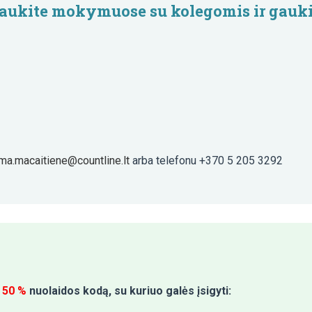
lyvaukite mokymuose su kolegomis ir gauki
lma.macaitiene@countline.lt
arba telefonu +370 5 205 3292
s
50 %
nuolaidos kodą, su kuriuo galės įsigyti: