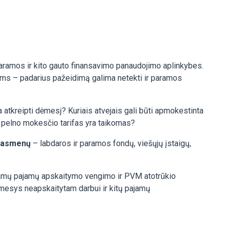
 paramos ir kito gauto finansavimo panaudojimo aplinkybes.
tams – padarius pažeidimą galima netekti ir paramos
 atkreipti dėmesį? Kuriais atvejais gali būti apmokestinta
 pelno mokesčio tarifas yra taikomas?
ų asmenų
– labdaros ir paramos fondų, viešųjų įstaigų,
?
amų pajamų apskaitymo vengimo ir PVM atotrūkio
ėmesys neapskaitytam darbui ir kitų pajamų