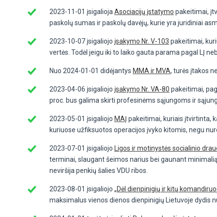
2023-11-01 įsigalioja
Asociacijų įstatymo
pakeitimai, įt
paskolų sumas ir paskolų davėjų, kurie yra juridiniai a
2023-10-07 įsigaliojo
įsakymo Nr. V-103
pakeitimai, kuri
vertės. Todėl jeigu iki to laiko gauta parama pagal LĮ n
Nuo 2024-01-01 didėjantys
MMA ir MVA
, turės įtakos 
2023-04-06 įsigaliojo
įsakymo Nr. VA-80
pakeitimai, paga
proc. bus galima skirti profesinėms sąjungoms ir sąjun
2023-05-01 įsigaliojo
MAĮ
pakeitimai, kuriais įtvirtinta,
kuriuose užfiksuotos operacijos įvyko kitomis, negu nur
2023-07-01 įsigaliojo
Ligos ir motinystės socialinio dr
terminai, slaugant šeimos narius bei gaunant minimalią
neviršija penkių šalies VDU ribos.
2023-08-01 įsigaliojo
„Dėl dienpinigių ir kitų komandiru
maksimalus vienos dienos dienpinigių Lietuvoje dydis nu