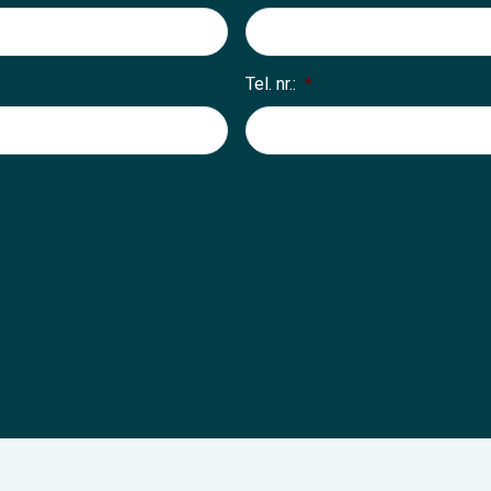
Tel. nr.:
*