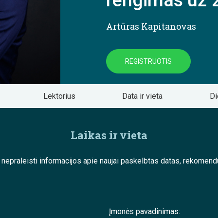
rengimas už 
Artūras Kapitanovas
REGISTRUOTIS
Lektorius
Data ir vieta
Di
Laikas ir vieta
e nepraleisti informacijos apie naujai paskelbtas datas, rekom
Įmonės pavadinimas: