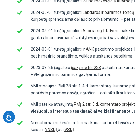
2024-01-01 turėtų įsigalioti
Pelno mokesčio įstatymo
pa
2024-05-01 turėtų įsigalioti
Labdaros ir paramos fondų
kurį būtų sprendžiama dėl audito privalomumo, – per a
2024-05-01 turėtų įsigalioti
Asociacijų įstatymo
pakeitim
gautas finansavimas iš valstybės ir (arba) savivaldybės 
2024-05-01 turėtų įsigalioti ir
ANK
pakeitimo projektas, 
bet ir metinio pranešimo, veiklos ataskaitos pateikimą.
2023-08-26 įsigaliojo
įsakymo Nr. 223
pakeitimai, kuria
PVM grąžinimo paramos gavėjams forma.
VMI atnaujino PMĮ 28 str. 1-4 d. komentarą, kuriame pat
papildyta paramos gavėjų sąrašas – gali būti įtrauktos v
VMI pateikė atnaujintą
PMĮ 2 str. 5 d. komentaro projek
viešuosius interesus tenkinančiai veiklai finansuoti,
Numatoma mokesčių reforma, kurią sudaro 4 teisės aktų pr
keisti ir
VNSDĮ
bei
VSDĮ
.