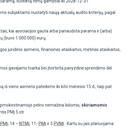
 paramą, suteiktą filmų gamybai iki 2028-12-31.
ms subjektams nustatyti naują aktualų audito kriterijų, pagal
liktas, kai asociacijos gauta arba panaudota parama ir (arba)
urų (buvo 1 000 000) eurų.
os juridinio asmens, finansinės ataskaitos, metinės ataskaitos,
os gavėjams tvarka bei įtvirtinta pavyzdinė sprendimo dėl
 iš vieno asmens pateikimo iki kito mėnesio 15 d., taip pat
to apmokestinamojo pelno nemažina lėšomis,
skiriamomis
tis PMĮ 5 str.
GPMĮ
, 14 –
NTMĮ
, 11-
PMĮ
ir 5
PVMĮ
. Kartu su jais planuojama