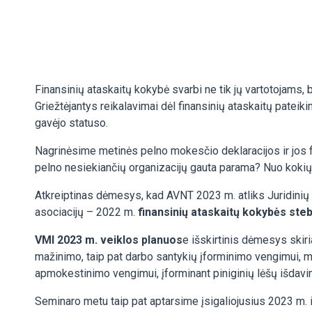
Finansinių ataskaitų kokybė svarbi ne tik jų vartotojams,
Griežtėjantys reikalavimai dėl finansinių ataskaitų pate
gavėjo statuso.
Nagrinėsime metinės pelno mokesčio deklaracijos ir jos fo
pelno nesiekiančių organizacijų gauta parama? Nuo kokių
Atkreiptinas dėmesys, kad AVNT 2023 m. atliks Juridini
asociacijų – 2022 m.
finansinių ataskaitų kokybės st
VMI 2023 m. veiklos planuos
e išskirtinis dėmesys sk
mažinimo, taip pat darbo santykių įforminimo vengimui, m
apmokestinimo vengimui, įforminant piniginių lėšų išda
Seminaro metu taip pat aptarsime įsigaliojusius 2023 m. 