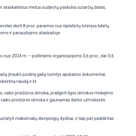
per ataskaitinius metus sudarytų paskolos sutarčių datas,
olės skirti 8 proc. paramos nuo išplatintų loterijos bilietų
avimo ir panaudojimo ataskaitoje.
, o nuo 2024 m. – politinėms organizacijoms 0,6 proc., dar 0,6
skaitą įtraukti juridinę galią turintys apskaitos dokumentai,
kestinę naudą ir kt.
s, vaiko priežiūros išmoka, prailginti ligos išmokos mokėjimo
ma vaiko priežiūros išmoka ir gaunamas darbo užmokestis
ustatyti maksimalių dienpinigių dydžiai, o taip pat padidintas