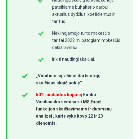
pateikiame buhalterio darbui
aktualius dydžius, koeficientus ir
tarifus.
Nekilnojamojo turto mokesčio
tarifai 2022 m. patogiam mokesčio
deklaravimui.
Ir kiti naudingi skaičiai.
„Vidutinio sąrašinio darbuotojų
skaičiaus skaičiuoklę“
50
% nuolaidos kupo
ną
Emilio
Vasiliausko seminarui
MS Excel
funkcijos skaičiavimams ir duomenų
analizei
,
kuris vyks kovo 22 ir 23
dienomis.