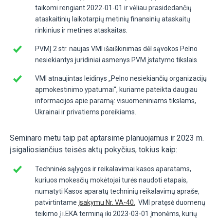
taikomi rengiant 2022-01-01 ir vėliau prasidedančių
ataskaitinių laikotarpių metinių finansinių ataskaitų
rinkinius ir metines ataskaitas.
PVMĮ 2 str. naujas VMI išaiškinimas dėl sąvokos Pelno
nesiekiantys juridiniai asmenys PVM įstatymo tikslais.
VMI atnaujintas leidinys „Pelno nesiekiančių organizacijų
apmokestinimo ypatumai“, kuriame pateikta daugiau
informacijos apie paramą: visuomeniniams tikslams,
Ukrainai ir privatiems poreikiams.
Seminaro metu taip pat aptarsime planuojamus ir 2023 m.
įsigaliosiančius teisės aktų pokyčius, tokius kaip:
Techninės sąlygos ir reikalavimai kasos aparatams,
kuriuos mokesčių mokėtojai turės naudoti etapais,
numatyti Kasos aparatų techninių reikalavimų apraše,
patvirtintame
įsakymu Nr. VA-40.
VMI pratęsė duomenų
teikimo į i.EKA terminą iki 2023-03-01 įmonėms, kurių