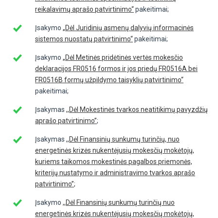
reikalavimų aprašo patvirtinimo“
pakeitimai;
Įsakymo
„Dėl Juridinių asmenų dalyvių informacinės
sistemos nuostatų patvirtinimo“
pakeitimai;
Įsakymo
„Dėl Metinės pridėtinės vertės mokesčio
deklaracijos FR0516 formos ir jos priedų FR0516A bei
FR0516B formų užpildymo taisyklių patvirtinimo“
pakeitimai;
Įsakymas
,,Dėl Mokestinės tvarkos neatitikimų pavyzdžių
aprašo patvirtinimo”
;
Įsakymas
,,Dėl Finansinių sunkumų turinčių, nuo
energetinės krizės nukentėjusių mokesčių mokėtojų,
kuriems taikomos mokestinės pagalbos priemonės,
kriterijų nustatymo ir administravimo tvarkos aprašo
patvirtinimo”
;
Įsakymo
,,Dėl Finansinių sunkumų turinčių nuo
energetinės krizės nukentėjusių mokesčių mokėtojų,