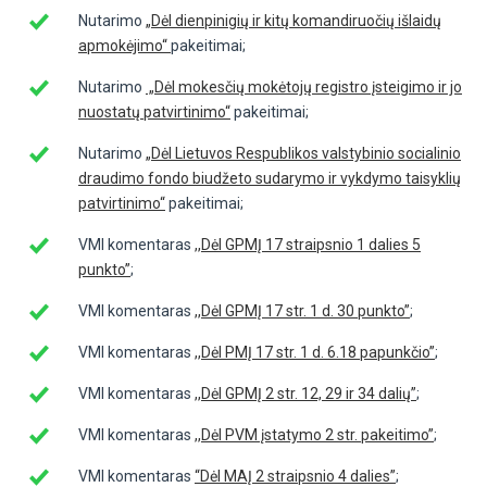
Nutarimo
„Dėl dienpinigių ir kitų komandiruočių išlaidų
apmokėjimo“
pakeitimai;
Nutarimo
„Dėl mokesčių mokėtojų registro įsteigimo ir jo
nuostatų patvirtinimo“
pakeitimai;
Nutarimo
„Dėl Lietuvos Respublikos valstybinio socialinio
draudimo fondo biudžeto sudarymo ir vykdymo taisyklių
patvirtinimo“
pakeitimai;
VMI komentaras
,,Dėl GPMĮ 17 straipsnio 1 dalies 5
punkto”
;
VMI komentaras
,,Dėl GPMĮ 17 str. 1 d. 30 punkto”
;
VMI komentaras
,,Dėl PMĮ 17 str. 1 d. 6.18 papunkčio”
;
VMI komentaras
,,Dėl GPMĮ 2 str. 12, 29 ir 34 dalių”
;
VMI komentaras
,,Dėl PVM įstatymo 2 str. pakeitimo”
;
VMI komentaras
“Dėl MAĮ 2 straipsnio 4 dalies”
;