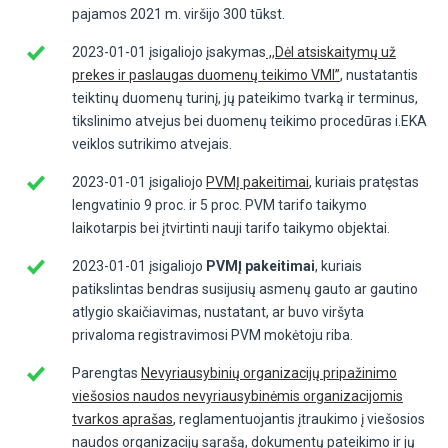
pajamos 2021 m. viršijo 300 tūkst.
2023-01-01 įsigaliojo įsakymas
,,Dėl atsiskaitymų už
prekes ir paslaugas duomenų teikimo VMI”
, nustatantis
teiktinų duomenų turinį, jų pateikimo tvarką ir terminus,
tikslinimo atvejus bei duomenų teikimo procedūras i.EKA
veiklos sutrikimo atvejais.
2023-01-01 įsigaliojo
PVMĮ pakeitimai
, kuriais pratęstas
lengvatinio 9 proc. ir 5 proc. PVM tarifo taikymo
laikotarpis bei įtvirtinti nauji tarifo taikymo objektai.
2023-01-01 įsigaliojo
PVMĮ pakeitimai
, kuriais
patikslintas bendras susijusių asmenų gauto ar gautino
atlygio skaičiavimas, nustatant, ar buvo viršyta
privaloma registravimosi PVM mokėtoju riba.
Parengtas
Nevyriausybinių organizacijų pripažinimo
viešosios naudos nevyriausybinėmis organizacijomis
tvarkos aprašas
, reglamentuojantis įtraukimo į viešosios
naudos organizacijų sąrašą, dokumentų pateikimo ir jų