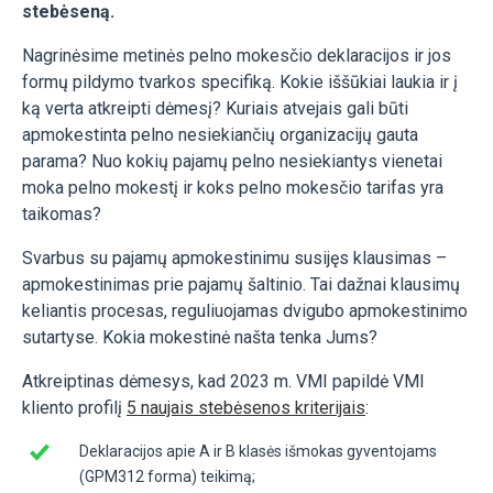
stebėseną.
Nagrinėsime metinės pelno mokesčio deklaracijos ir jos
formų pildymo tvarkos specifiką. Kokie iššūkiai laukia ir į
ką verta atkreipti dėmesį? Kuriais atvejais gali būti
apmokestinta pelno nesiekiančių organizacijų gauta
parama? Nuo kokių pajamų pelno nesiekiantys vienetai
moka pelno mokestį ir koks pelno mokesčio tarifas yra
taikomas?
Svarbus su pajamų apmokestinimu susijęs klausimas –
apmokestinimas prie pajamų šaltinio. Tai dažnai klausimų
keliantis procesas, reguliuojamas dvigubo apmokestinimo
sutartyse. Kokia mokestinė našta tenka Jums?
Atkreiptinas dėmesys, kad 2023 m. VMI papildė VMI
kliento profilį
5 naujais stebėsenos kriterijais
:
Deklaracijos apie A ir B klasės išmokas gyventojams
(GPM312 forma) teikimą;