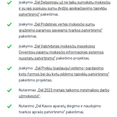
Įsakymo
„Dėl Delspinigių už ne laiku sumokėtų mokesčių
ir su jais susijusių sumų dydžio apskaičiavimo taisyklių
patvirtinimo“
pakeitimai;
Įsakymo
„Dėl Pridėtinės vertės mokesčio sumų
grąžinimo paramos gavėjams tvarkos patvirtinimo“
pakeitimai;
Įsakymo
„Dėl Valstybinės mokesčių inspekcijos
Gyventojų pajamų mokesčio informacinės sistemos
nuostatų patvirtinimo“
pakeitimo projektas;
Įsakymo
„Dėl Prekių (paslaugų) pirkimo–pardavimo
kvito formos bei šių kvitų pildymo taisyklių patvirtinimo“
pakeitimo projektas;
Nutarimas
,,Dėl 2023 metais taikomo minimaliojo darbo
užmokesčio”
;
Nutarimo „Dėl Kasos aparatų diegimo ir naudojimo
tvarkos aprašo patvirtinimo“ pakeitimai;