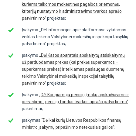
kuriems taikomos mokestinės pagalbos priemonės,
kriterijų nustatymo ir administravimo tvarkos aprašo
patvirtinimo”
projektas;
Įsakymo ,,Dėl Informacijos apie platformose vykdomas
veiklas teikimo Valstybinei mokesčių inspekcijai taisyklių
patvirtinimo” projektas;
Įsakymo
,,Dėl Kasos aparatais apskaitytų atsiskaitymų
už parduodamas prekes (kai prekės superkamos –
superkamas prekes) ir teikiamas paslaugas duomenų
teikimo Valstybinei mokesčių inspekcijai taisyklių
patvirtinimo”
projektas;
Įsakymo
„Dėl Kaupiamųjų pensijų įmokų apskaičiavimo ir
pervedimo į pensijų fondus tvarkos aprašo patvirtinimo“
pakeitimai;
Įsakymas
“Dėl kai kurių Lietuvos Respublikos finansų
ministro įsakymų pripažinimo netekusiais galios”
;