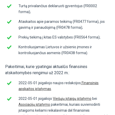
Turtą privalančius deklaruoti gyventojus (FR0002
forma);
Ataskaitos apie paramos teikimą (FR0477 forma), jos
gavimą ir panaudojimą (FR0478 forma);
Prekių tiekimą į kitas ES valstybes (FR0564 forma);
Kontroliuojamas Lietuvos ir užsienio įmones ir
kontroliuojančius asmenis (FR0438 forma).
Pakeitimai, kurie ypatingai aktualūs finansinės
atskaitomybės rengimui už 2022 m.:
2022-05-01 įsigaliojo naujos redakcijos
Finansinės
apskaitos įstatymas
.
2022-05-01 įsigaliojo
Viešųjų įstaigų įstatymo
bei
Asociacijų įstatymo
pakeitimai, kuriais suvienodinti
įstaigoms keliami reikalavimai dėl finansinės