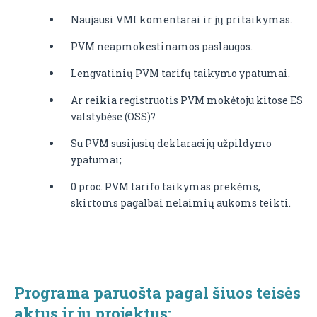
Naujausi VMI komentarai ir jų pritaikymas.
PVM neapmokestinamos paslaugos.
Lengvatinių PVM tarifų taikymo ypatumai.
Ar reikia registruotis PVM mokėtoju kitose ES
valstybėse (OSS)?
Su PVM susijusių deklaracijų užpildymo
ypatumai;
0 proc. PVM tarifo taikymas prekėms,
skirtoms pagalbai nelaimių aukoms teikti.
Programa paruošta pagal šiuos teisės
aktus ir jų projektus: