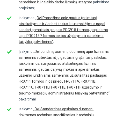
nemokiam ir ilgalaikio darbo išmokų įstatymo
pakeitimo
projektas;
Įsakymas
,,Dėl Pranešimo apie gautus (priimtus)
atsiskaitymus ir / ar bet kokius kitus mokėjimus pagal
sandorį grynaisiais pinigais PRC915 formos, papildomo
lapo PRC915P formos bei jos užpildymo ir pateikimo
taisyklių patvirtinimo”
;
Įsakymo
„Dėl Juridinių asmenų duomenų apie fiziniams
asmenims suteiktas, iš jų gautas ir grąžintas paskolas,
įsiskolinimus, susijusius su atskaitingais fiziniais
asmenimis, gautas dalyvių įmokas ir apie išmokas
užsienio juridiniams asmenims už suteiktas paslaugas
FR0711 formos ir jos priedų FR0711A, FR0711B,
FR0711C, FR0711D, FR0711E, FR0711F užpildymo ir
teikimo mokesčių administratoriui taisyklių patvirtinimo“
pakeitimai;
Įsakymo
„Dėl Standartinės apskaitos duomenų
rinkmenos techninės specifikacijos ir techninių