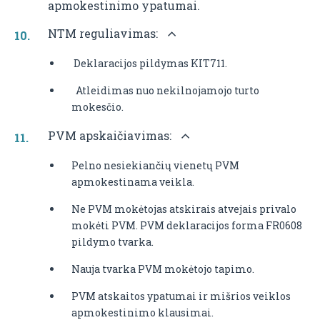
apmokestinimo ypatumai.
NTM reguliavimas:
Deklaracijos pildymas KIT711.
Atleidimas nuo nekilnojamojo turto
mokesčio.
PVM apskaičiavimas:
Pelno nesiekiančių vienetų PVM
apmokestinama veikla.
Ne PVM mokėtojas atskirais atvejais privalo
mokėti PVM. PVM deklaracijos forma FR0608
pildymo tvarka.
Nauja tvarka PVM mokėtojo tapimo.
PVM atskaitos ypatumai ir mišrios veiklos
apmokestinimo klausimai.