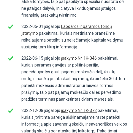
atskaitomybės, taip pat papildyta specialia nuostata dėl
ne įstaigos dalyvių iniciatyva likviduojamos įstaigos
finansinių ataskaitų tvirtinimo.
2022-05-01 įsigaliojo
Labdaros ir paramos fondų
įstatymo
pakeitimai, kuriais metiniame pranešime
reikalaujama pateikti su neliečiamojo kapitalo valdymu
susijusią tam tikrą informaciją.
2022-06-15 įsigaliojo
įsakymo Nr. 1K-046
pakeitimai,
kuriais paramos gavėjas ar politinė partija,
pageidaujantys gauti pajamų mokesčio dalį, iki kitų
metų, einančių po ataskaitinių metų, iki birželio 30 d. turi
pateikti mokesčio administratoriui laisvos formos
prašymą, taip pat pajamų mokesčio dalies pervedimo
pradžios terminas paankstintas dviem mėnesiais.
2022-12-08 įsigaliojo
įsakymo Nr. 1K-372
pakeitimai,
kuriais įtvirtinta pareiga aiškinamajame rašte pateikti
informaciją apie savanorių skaičių ir savanoriškos veiklos
valandų skaičių per ataskaitinį laikotarpį. Pakeitimai