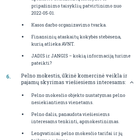
pripažinimo taisyklių patvirtinimo nuo
2022-05-01.
Kasos darbo organizavimo tvarka.
Finansinių ataskaitų kokybės stebėsena,
kurią atlieka AVNT.
JADIS ir JANGIS – kokią informaciją turime
pateikti?
Pelno mokestis, ūkinė komercinė veikla ir
pajamų skyrimas viešiesiems interesams:
Pelno mokesčio objekto nustatymas pelno
nesiekiantiems vienetams.
Pelno dalis, panaudota viešiesiems
interesams tenkinti, apmokestinimas.
Lengvatiniai pelno mokesčio tarifai ir jų