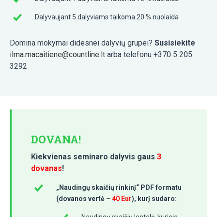
Dalyvaujant 5 dalyviams taikoma 20 % nuolaida
Domina mokymai didesnei dalyvių grupei?
Susisiekite
ilma.macaitiene@countline.lt
arba telefonu +370 5 205
3292
DOVANA!
Kiekvienas seminaro dalyvis gaus
3
dovanas
!
„Naudingų skaičių rinkinį“ PDF formatu
(dovanos vertė –
40 Eur
), kurį sudaro:
Naudingų skaičių lentelė, kurioje