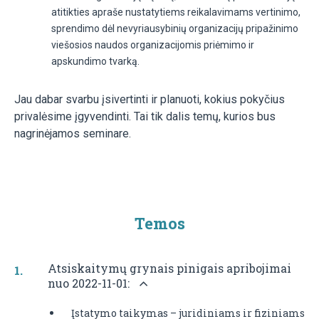
atitikties apraše nustatytiems reikalavimams vertinimo,
sprendimo dėl nevyriausybinių organizacijų pripažinimo
viešosios naudos organizacijomis priėmimo ir
apskundimo tvarką.
Jau dabar svarbu įsivertinti ir planuoti, kokius pokyčius
privalėsime įgyvendinti. Tai tik dalis temų, kurios bus
nagrinėjamos seminare.
Temos
Atsiskaitymų grynais pinigais apribojimai
nuo 2022-11-01:
Įstatymo taikymas – juridiniams ir fiziniams