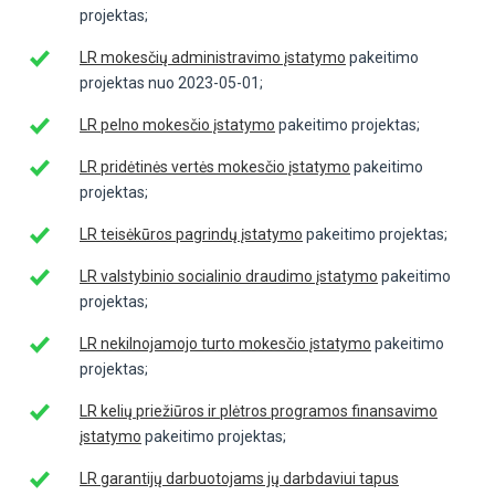
projektas;
LR mokesčių administravimo įstatymo
pakeitimo
projektas nuo 2023-05-01;
LR pelno mokesčio įstatymo
pakeitimo projektas;
LR pridėtinės vertės mokesčio įstatymo
pakeitimo
projektas;
LR teisėkūros pagrindų įstatymo
pakeitimo projektas;
LR valstybinio socialinio draudimo įstatymo
pakeitimo
projektas;
LR nekilnojamojo turto mokesčio įstatymo
pakeitimo
projektas;
LR kelių priežiūros ir plėtros programos finansavimo
įstatymo
pakeitimo projektas;
LR garantijų darbuotojams jų darbdaviui tapus