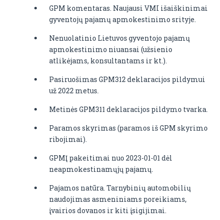
GPM komentaras. Naujausi VMI išaiškinimai
gyventojų pajamų apmokestinimo srityje.
Nenuolatinio Lietuvos gyventojo pajamų
apmokestinimo niuansai (užsienio
atlikėjams, konsultantams ir kt.).
Pasiruošimas GPM312 deklaracijos pildymui
už 2022 metus.
Metinės GPM311 deklaracijos pildymo tvarka.
Paramos skyrimas (paramos iš GPM skyrimo
ribojimai).
GPMĮ pakeitimai nuo 2023-01-01 dėl
neapmokestinamųjų pajamų.
Pajamos natūra. Tarnybinių automobilių
naudojimas asmeniniams poreikiams,
įvairios dovanos ir kiti įsigijimai.