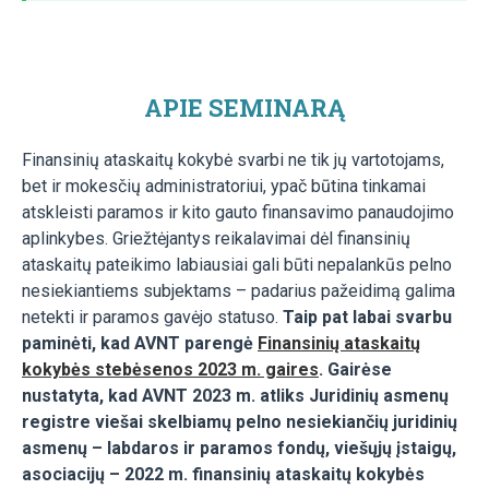
APIE SEMINARĄ
Finansinių ataskaitų kokybė svarbi ne tik jų vartotojams,
bet ir mokesčių administratoriui, ypač būtina tinkamai
atskleisti paramos ir kito gauto finansavimo panaudojimo
aplinkybes. Griežtėjantys reikalavimai dėl finansinių
ataskaitų pateikimo labiausiai gali būti nepalankūs pelno
nesiekiantiems subjektams – padarius pažeidimą galima
netekti ir paramos gavėjo statuso.
Taip pat labai svarbu
paminėti, kad AVNT parengė
Finansinių ataskaitų
kokybės stebėsenos 2023 m. gaires
. Gairėse
nustatyta, kad AVNT 2023 m. atliks Juridinių asmenų
registre viešai skelbiamų pelno nesiekiančių juridinių
asmenų – labdaros ir paramos fondų, viešųjų įstaigų,
asociacijų – 2022 m. finansinių ataskaitų kokybės