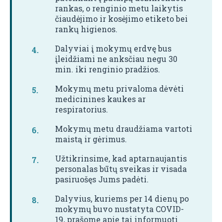
rankas, o renginio metu laikytis
čiaudėjimo ir kosėjimo etiketo bei
rankų higienos.
Dalyviai į mokymų erdvę bus
įleidžiami ne anksčiau negu 30
min. iki renginio pradžios.
Mokymų metu privaloma dėvėti
medicinines kaukes ar
respiratorius.
Mokymų metu draudžiama vartoti
maistą ir gėrimus.
Užtikrinsime, kad aptarnaujantis
personalas būtų sveikas ir visada
pasiruošęs Jums padėti.
Dalyvius, kuriems per 14 dienų po
mokymų buvo nustatyta COVID-
19, prašome apie tai informuoti