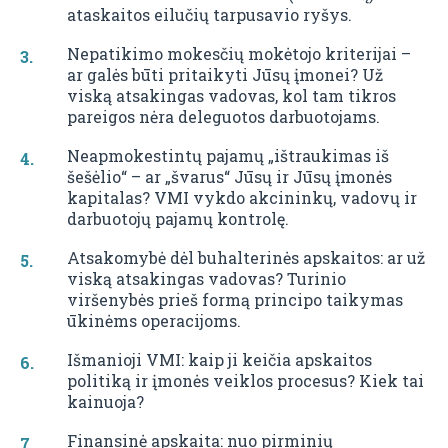
ataskaitos eilučių tarpusavio ryšys.
Nepatikimo mokesčių mokėtojo kriterijai –
ar galės būti pritaikyti Jūsų įmonei? Už
viską atsakingas vadovas, kol tam tikros
pareigos nėra deleguotos darbuotojams.
Neapmokestintų pajamų „ištraukimas iš
šešėlio“ – ar „švarus“ Jūsų ir Jūsų įmonės
kapitalas? VMI vykdo akcininkų, vadovų ir
darbuotojų pajamų kontrolę.
Atsakomybė dėl buhalterinės apskaitos: ar už
viską atsakingas vadovas? Turinio
viršenybės prieš formą principo taikymas
ūkinėms operacijoms.
Išmanioji VMI: kaip ji keičia apskaitos
politiką ir įmonės veiklos procesus? Kiek tai
kainuoja?
Finansinė apskaita: nuo pirminių