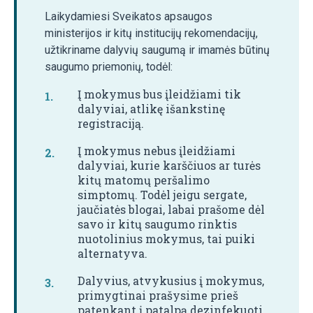
Laikydamiesi Sveikatos apsaugos
ministerijos ir kitų institucijų rekomendacijų,
užtikriname dalyvių saugumą ir imamės būtinų
saugumo priemonių, todėl:
Į mokymus bus įleidžiami tik
dalyviai, atlikę išankstinę
registraciją.
Į mokymus nebus įleidžiami
dalyviai, kurie karščiuos ar turės
kitų matomų peršalimo
simptomų. Todėl jeigu sergate,
jaučiatės blogai, labai prašome dėl
savo ir kitų saugumo rinktis
nuotolinius mokymus, tai puiki
alternatyva.
Dalyvius, atvykusius į mokymus,
primygtinai prašysime prieš
patenkant į patalpą dezinfekuoti