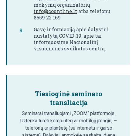
mokymų organizatorių
info@countline.lt
arba telefonu
8659 22 169
Gavę informaciją apie dalyviui
nustatytą COVID-19, apie tai
informuosime Nacionalinį
visuomenės sveikatos centrą.
Tiesioginė seminaro
transliacija
Seminarai transliuojami „ZOOM“ platformoje.
Užtenka turėti kompiuterį ar mobilųjį įrenginį –
telefoną ar planšetę (su internetu ir garso
sistema). Dalyviai, apmokėję sąskaitą, dieną