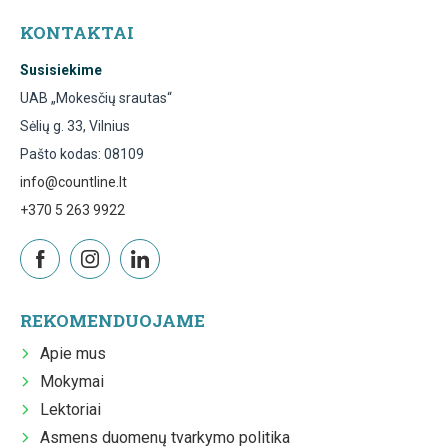
KONTAKTAI
Susisiekime
UAB „Mokesčių srautas“
Sėlių g. 33, Vilnius
Pašto kodas: 08109
info@countline.lt
+370 5 263 9922
REKOMENDUOJAME
Apie mus
Mokymai
Lektoriai
Asmens duomenų tvarkymo politika