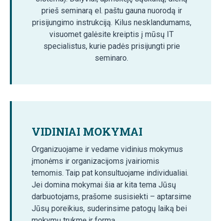
prieš seminarą el. paštu gauna nuorodą ir
prisijungimo instrukciją. Kilus nesklandumams,
visuomet galėsite kreiptis į mūsų IT
specialistus, kurie padės prisijungti prie
seminaro.
VIDINIAI MOKYMAI
Organizuojame ir vedame vidinius mokymus
įmonėms ir organizacijoms įvairiomis
temomis. Taip pat konsultuojame individualiai.
Jei domina mokymai šia ar kita tema Jūsų
darbuotojams, prašome susisiekti – aptarsime
Jūsų poreikius, suderinsime patogų laiką bei
mokymų trukmę ir formą.