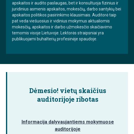
apskaitos ir audito paslaugas, bet ir konsultuoja fizinius ir
juridinius asmenis apskaitos, mokesčių, darbo santykių bei
apskaitos politikos pasirinkimo klausimais. Auditorė taip
pat veda viešuosius ir vidinius mokymus aktualiomis
mokesčių, apskaitos ir darbo užmokesčio skaičiavimo
temomis visoje Lietuvoje. Lektorės straipsniai yra
publikuojami buhalterių profesinėje spaudoje.
Dėmesio!
vietų skaičius
auditorijoje ribotas
Informacija dalyvaujantiems mokymuose
auditorijoje