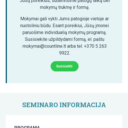
Jūsų poreikius, suderinsime patogų laiką bei
mokymų trukmę ir formą.
Mokymai gali vykti Jums patogioje vietoje ar
nuotoliniu būdu. Esant poreikiui, Jūsų įmonei
paruošime individualią mokymų programą.
Susisiekite užpildydami formą, el. paštu
mokymai@countline.lt arba tel. +370 5 263
9922.
Susisiekti
SEMINARO INFORMACIJA
PROGRAMA