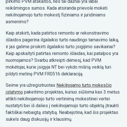
pirkimo PVM atskaitos, nes tai dažnai yra labai
reikšmingos sumos. Kada atsiranda prievolė mokėti
nekilnojamojo turto mokestį fiziniams ir juridiniams
asmenims?
Kaip atskirti, kada patirtos remonto ar rekonstravimo
išlaidos pagerina ilgalaikio turto naudingo tarnavimo laiką,
ir jas galime priskirti ilgalaikio turto įsigijimo savikainai?
Kaip apskaityti patirtas remonto išlaidas, kai patalpos yra
nuomojamos? Svarbu atkreipti dėmesį, kad PVM
mokėtojai, kurie įsigyja NT bei vykdo mišrią veiklą turi
pildyti metinę PVM FR0516 deklaraciją.
Seime yra užregistruotas
Nekilnojamo turto mokesčio
įstatymo
pakeitimo projektas, kuriuo siūloma kas 3 metus
atlikti nekilnojamojo turto vertinimą mokestinei vertei
nustatyti bei iš dalies į nekilnojamojo turto objektą įtraukti
faktiškai nebaigtą statybą. Neabejotina, kad šis projektas
sukels daug diskusijų ir klausimų.