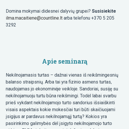
Domina mokymai didesnei dalyvių grupei?
Susisiekite
ilma.macaitiene@countline.lt
arba telefonu +370 5 205
3292
Apie seminarą
Nekilnojamasis turtas – dažnai vienas iš reikšmingesnių
balanso straipsnių. Arba tai yra fizinio asmens turtas,
naudojamas jo ekonominėje veikloje. Sandoriai, susiję su
nekilnojamuoju turtu būna reikšmingi. Todėl labai svarbu
prieš vykdant nekilnojamojo turto sandorius išsiaiškinti
visais aspektais kokie mokesčiai turi būti skaičiuojami
įsigijus ar pardavus nekilnojamąjį turtą? Kokios yra
pasirinkimo galimybės dėl įsigyto nekilnojamojo turto