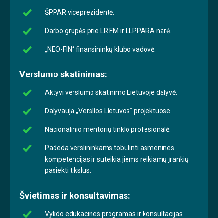
ŠPPAR viceprezidentė.
Darbo grupės prie LR FM ir LLPPARA narė.
„NEO-FIN“ finansininkų klubo vadovė.
Verslumo skatinimas:
Aktyvi verslumo skatinimo Lietuvoje dalyvė.
Dalyvauja „Verslios Lietuvos“ projektuose.
Nacionalinio mentorių tinklo profesionalė.
Padeda verslininkams tobulinti asmenines
kompetencijas ir suteikia jiems reikiamų įrankių
pasiekti tikslus.
Švietimas ir konsultavimas:
Vykdo edukacines programas ir konsultacijas