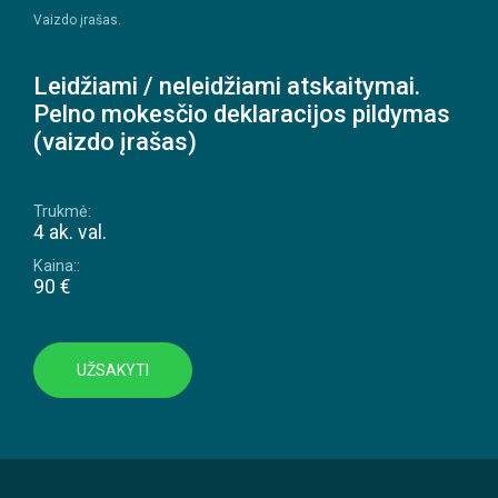
Vaizdo įrašas.
Leidžiami / neleidžiami atskaitymai.
Pelno mokesčio deklaracijos pildymas
(vaizdo įrašas)
Trukmė:
4 ak. val.
Kaina::
90 €
UŽSAKYTI