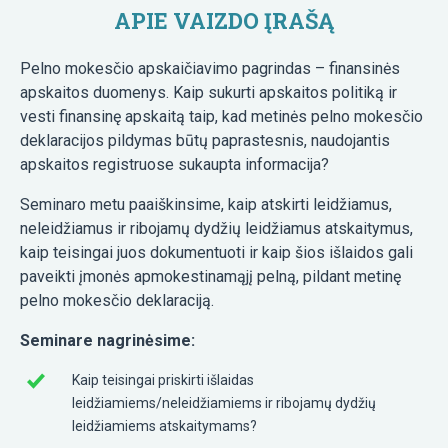
APIE VAIZDO ĮRAŠĄ
Pelno mokesčio apskaičiavimo pagrindas – finansinės
apskaitos duomenys. Kaip sukurti apskaitos politiką ir
vesti finansinę apskaitą taip, kad metinės pelno mokesčio
deklaracijos pildymas būtų paprastesnis, naudojantis
apskaitos registruose sukaupta informacija?
Seminaro metu paaiškinsime, kaip atskirti leidžiamus,
neleidžiamus ir ribojamų dydžių leidžiamus atskaitymus,
kaip teisingai juos dokumentuoti ir kaip šios išlaidos gali
paveikti įmonės apmokestinamąjį pelną, pildant metinę
pelno mokesčio deklaraciją.
Seminare nagrinėsime:
Kaip teisingai priskirti išlaidas
leidžiamiems/neleidžiamiems ir ribojamų dydžių
leidžiamiems atskaitymams?