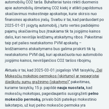
automobilių CO2 tarša. Buhalteriai turės rinkti duomenis
apie automobilių išmetamą CO2 kiekį ir atlikti papildomus
skaičiavimus mokestinėje apskaitoje, kurie skirsis nuo
finansinės apskaitos įrašų. Svarbu ir tai, kad parduodant po
2025-01-01 įsigytą automobilį, į turto vertės padidėjimo
pajamų skaičiavimą bus įtraukiama tik ta įsigijimo kainos
dalis, kuri neviršija leidžiamų atskaitymų ribos. Pakeitimai
taip pat palies neatskaitomo PVM apskaitą –
leidžiamiems atskaitymams bus galima priskirti tik tą
neatskaitomo PVM dalį, kuri apskaičiuota nuo automobilio
įsigijimo kainos, neviršijančios CO2 taršos ribojimų.
Aktualu ir tai, kad 2025-03-01 įsigaliojo VMI taisyklių
„Dėl
Mokesčių mokėtojo permokos (skirtumo) ar nepagrįstai
išieškotų sumų grąžinimo (įskaitymo)“
pakeitimas,
kuriame taisyklių 15 p. papildė
nauja nuostata,
kad
mokesčių mokėtojas, pageidaujantis susigrąžinti
pelno
mokesčio permoką
, privalo būti pateikęs mokestinio
laikotarpio, už kurį pelno mokesčio permoka yra