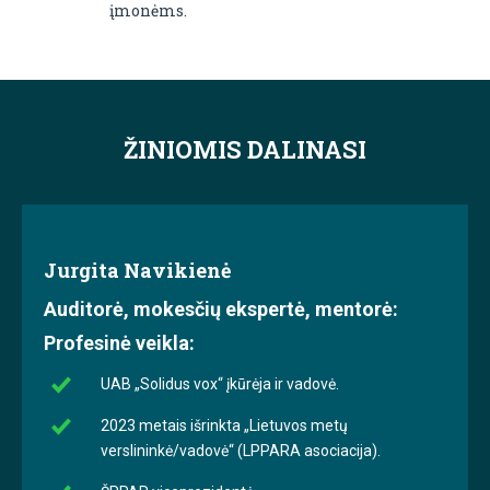
įmonėms.
ŽINIOMIS DALINASI
Jurgita Navikienė
Auditorė, mokesčių ekspertė, mentorė:
Profesinė veikla:
UAB „Solidus vox“ įkūrėja ir vadovė.
2023 metais išrinkta „Lietuvos metų
verslininkė/vadovė“ (LPPARA asociacija).