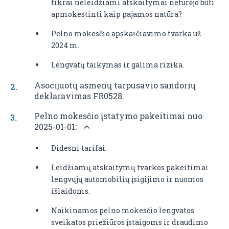
tikrai neleidžiami atskaitymai neturėjo būti
apmokestinti kaip pajamos natūra?
Pelno mokesčio apskaičiavimo tvarka už
2024 m.
Lengvatų taikymas ir galima rizika.
Asocijuotų asmenų tarpusavio sandorių
deklaravimas FR0528.
Pelno mokesčio įstatymo pakeitimai nuo
2025-01-01:
Didesni tarifai.
Leidžiamų atskaitymų tvarkos pakeitimai
lengvųjų automobilių įsigijimo ir nuomos
išlaidoms.
Naikinamos pelno mokesčio lengvatos
sveikatos priežiūros įstaigoms ir draudimo