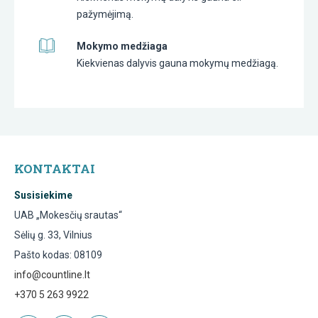
pažymėjimą.
Mokymo medžiaga
Kiekvienas dalyvis gauna mokymų medžiagą.
KONTAKTAI
Susisiekime
UAB „Mokesčių srautas“
Sėlių g. 33, Vilnius
Pašto kodas: 08109
info@countline.lt
+370 5 263 9922