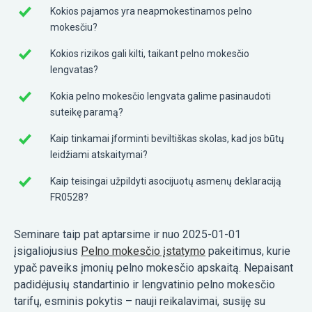
Kokios pajamos yra neapmokestinamos pelno
mokesčiu?
Kokios rizikos gali kilti, taikant pelno mokesčio
lengvatas?
Kokia pelno mokesčio lengvata galime pasinaudoti
suteikę paramą?
Kaip tinkamai įforminti beviltiškas skolas, kad jos būtų
leidžiami atskaitymai?
Kaip teisingai užpildyti asocijuotų asmenų deklaraciją
FR0528?
Seminare taip pat aptarsime ir nuo 2025-01-01
įsigaliojusius
Pelno mokesčio įstatymo
pakeitimus, kurie
ypač paveiks įmonių pelno mokesčio apskaitą. Nepaisant
padidėjusių standartinio ir lengvatinio pelno mokesčio
tarifų, esminis pokytis – nauji reikalavimai, susiję su