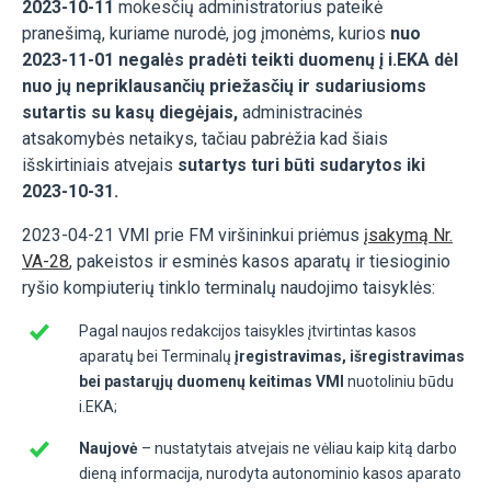
2023-10-11
mokesčių administratorius pateikė
pranešimą, kuriame nurodė, jog įmonėms, kurios
nuo
2023-11-01 negalės pradėti teikti duomenų į i.EKA
dėl
nuo jų nepriklausančių priežasčių ir sudariusioms
sutartis su kasų diegėjais,
administracinės
atsakomybės netaikys, tačiau pabrėžia kad šiais
išskirtiniais atvejais
sutartys turi būti sudarytos iki
2023-10-31.
2023-04-21 VMI prie FM viršininkui priėmus
įsakymą Nr.
VA-28
, pakeistos ir esminės kasos aparatų ir tiesioginio
ryšio kompiuterių tinklo terminalų naudojimo taisyklės:
Pagal naujos redakcijos taisykles įtvirtintas kasos
aparatų bei Terminalų
įregistravimas, išregistravimas
bei pastarųjų duomenų keitimas VMI
nuotoliniu būdu
i.EKA;
Naujovė
– nustatytais atvejais ne vėliau kaip kitą darbo
dieną informacija, nurodyta autonominio kasos aparato