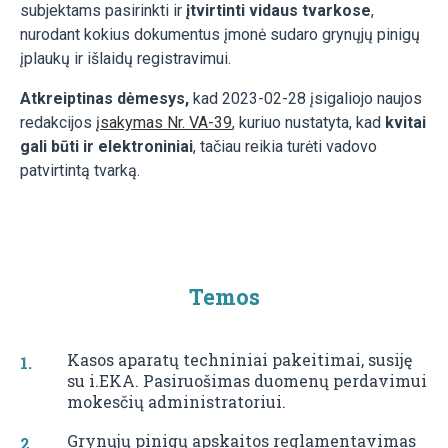
subjektams pasirinkti ir
įtvirtinti vidaus tvarkose
,
nurodant kokius dokumentus įmonė sudaro grynųjų pinigų
įplaukų ir išlaidų registravimui.
Atkreiptinas dėmesys,
kad 2023-02-28 įsigaliojo naujos
redakcijos
įsakymas Nr. VA-39
, kuriuo nustatyta, kad
kvitai
gali būti ir elektroniniai
, tačiau reikia turėti vadovo
patvirtintą tvarką.
Temos
Kasos aparatų techniniai pakeitimai, susiję
su i.EKA. Pasiruošimas duomenų perdavimui
mokesčių administratoriui.
Grynųjų pinigų apskaitos reglamentavimas