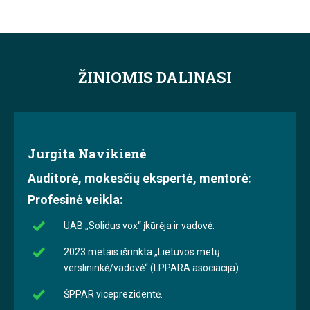
ŽINIOMIS DALINASI
Jurgita Navikienė
Auditorė, mokesčių ekspertė, mentorė:
Profesinė veikla:
UAB „Solidus vox“ įkūrėja ir vadovė.
2023 metais išrinkta „Lietuvos metų
verslininkė/vadovė“ (LPPARA asociacija).
ŠPPAR viceprezidentė.