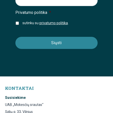
Privatumo politika
*
sutinku su
privatumo politika
.
KONTAKTAI
Susisiekime
UAB „Mokesčių srautas“
Sėlių g. 33, Vilnius