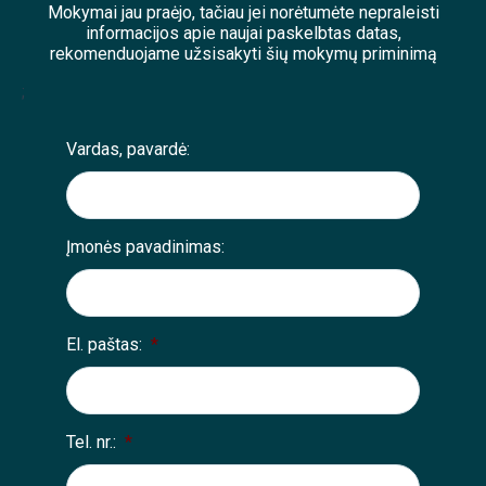
Mokymai jau praėjo, tačiau jei norėtumėte nepraleisti
informacijos apie naujai paskelbtas datas,
rekomenduojame užsisakyti šių mokymų priminimą
;
Vardas, pavardė:
Įmonės pavadinimas:
El. paštas:
*
Tel. nr.:
*