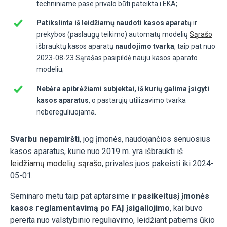
techniniame pase privalo būti pateikta i.EKA;
Patikslinta iš leidžiamų naudoti kasos aparatų
ir
prekybos (paslaugų teikimo) automatų modelių
Sąrašo
išbrauktų kasos aparatų
naudojimo tvarka
, taip pat nuo
2023-08-23 Sąrašas pasipildė nauju kasos aparato
modeliu;
Nebėra apibrėžiami subjektai, iš kurių galima įsigyti
kasos aparatus
, o pastarųjų utilizavimo tvarka
nebereguliuojama.
Svarbu nepamiršti
, jog įmonės, naudojančios senuosius
kasos aparatus, kurie nuo 2019 m. yra išbraukti iš
leidžiamų modelių sąrašo
, privalės juos pakeisti iki 2024-
05-01.
Seminaro metu taip pat aptarsime ir
pasikeitusį įmonės
kasos reglamentavimą po FAĮ įsigaliojimo
, kai buvo
pereita nuo valstybinio reguliavimo, leidžiant patiems ūkio