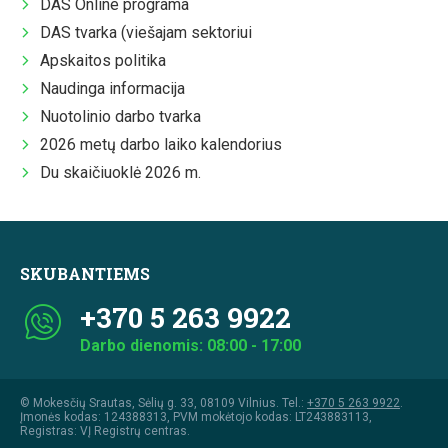
DAS Online programa
DAS tvarka (viešajam sektoriui
Apskaitos politika
Naudinga informacija
Nuotolinio darbo tvarka
2026 metų darbo laiko kalendorius
Du skaičiuoklė 2026 m.
SKUBANTIEMS
+370 5 263 9922
Darbo dienomis: 08:00 - 17:00
© Mokesčių Srautas, Sėlių g. 33, 08109 Vilnius. Tel.:
+370 5 263 9922
.
Įmonės kodas: 124388313, PVM mokėtojo kodas: LT243883113,
Registras: VĮ Registrų centras.