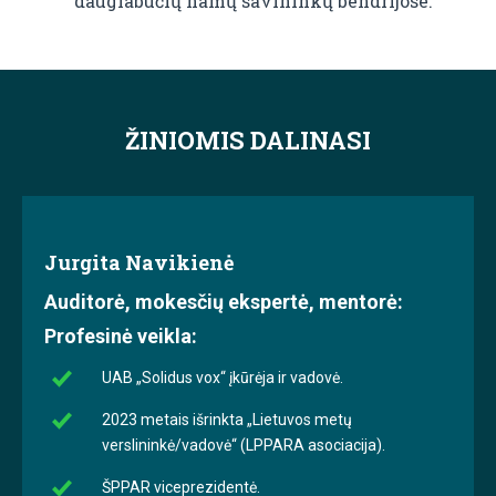
daugiabučių namų savininkų bendrijose.
ŽINIOMIS DALINASI
Jurgita Navikienė
Auditorė, mokesčių ekspertė, mentorė:
Profesinė veikla:
UAB „Solidus vox“ įkūrėja ir vadovė.
2023 metais išrinkta „Lietuvos metų
verslininkė/vadovė“ (LPPARA asociacija).
ŠPPAR viceprezidentė.