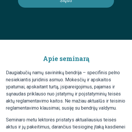
Apie seminarą
Daugiabučių namų savininkų bendrija – specifinis pelno
nesiekiantis juridinis asmuo. Mokesčių ir apskaitos
ypatumai, apskaitant turtą, įsipareigojimus, pajamas ir
sąnaudas priklauso nuo įstatymų ir poįstatyminių teisės
aktų reglamentavimo kaitos. Ne mažiau aktualūs ir teisinio
reglamentavimo klausimai, susiję su bendrijų valdymu.
Seminaro metu lektorės pristatys aktualiausius teisės
aktus ir jų pakeitimus, darančius tiesioginę įtaką kasdienei