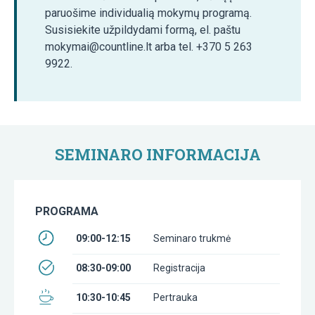
paruošime individualią mokymų programą.
Susisiekite užpildydami formą, el. paštu
mokymai@countline.lt arba tel. +370 5 263
9922.
SEMINARO INFORMACIJA
PROGRAMA
09:00-12:15
Seminaro trukmė
08:30-09:00
Registracija
10:30-10:45
Pertrauka