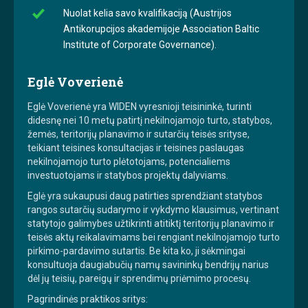
Nuolat kelia savo kvalifikaciją (Austrijos
Antikorupcijos akademijoje Association Baltic
Institute of Corporate Governance).
Eglė Voverienė
Eglė Voverienė yra WIDEN vyresnioji teisininkė, turinti
didesnę nei 10 metų patirtį nekilnojamojo turto, statybos,
žemės, teritorijų planavimo ir sutarčių teisės srityse,
teikiant teisines konsultacijas ir teisines paslaugas
nekilnojamojo turto plėtotojams, potencialiems
investuotojams ir statybos projektų dalyviams.
Eglė yra sukaupusi daug patirties sprendžiant statybos
rangos sutarčių sudarymo ir vykdymo klausimus, vertinant
statytojo galimybes užtikrinti atitiktį teritorijų planavimo ir
teisės aktų reikalavimams bei rengiant nekilnojamojo turto
pirkimo-pardavimo sutartis. Be kita ko, ji sėkmingai
konsultuoja daugiabučių namų savininkų bendrijų narius
dėl jų teisių, pareigų ir sprendimų priėmimo procesų.
Pagrindinės praktikos sritys: