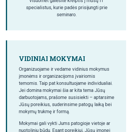
visuomet galėsite kreiptis į mūsų IT
specialistus, kurie padės prisijungti prie
seminaro.
VIDINIAI MOKYMAI
Organizuojame ir vedame vidinius mokymus
įmonėms ir organizacijoms įvairiomis
temomis. Taip pat konsultuojame individualiai.
Jei domina mokymai šia ar kita tema Jūsų
darbuotojams, prašome susisiekti – aptarsime
Jūsų poreikius, suderinsime patogų laiką bei
mokymų trukmę ir formą.
Mokymai gali vykti Jums patogioje vietoje ar
nuotoliniu būdu. Esant poreikiui, Jūsų įmonei