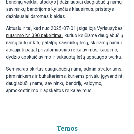
bendrijų veiklai, atsakys į dažniausiai daugiabučių namų
savininkų bendrijoms kylančius klausimus, pristatys
dažniausiai daromas klaidas.
Aktualu ir tai, kad nuo 2025-07-01 įsigalioja Vyriausybės
nutarimo Nr. 390 pakeitimai
, kuriuo keičiama daugiabučių
namų butų ir kitų patalpų savininkų lėšų, skiriamų namui
atnaujinti pagal privalomuosius reikalavimus, kaupimo,
dydžio apskaičiavimo ir sukauptų lėšų apsaugos tvarka.
Seminaras skirtas daugiabučių namų administratoriams,
pirmininkams ir buhalteriams, kuriems privalu įgyvendinti
daugiabučių namų savininkų bendrijų valdymo,
apmokestinimo ir apskaitos reikalavimus.
Temos