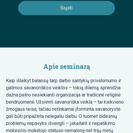
Apie seminarą
Kaip išlaikyt balansą tarp darbo santykių privalomumo ir
galimos savanoriškos veiklos – tokią dilemą sprendžia
dažna pelno nesiekianti organizacija ar tradicinė religinė
bendruomenė. Užsiimti savanoriška veikla – tai kiekvieno
žmogaus teisė, tačiau netinkamai įforminta savanorystė
gali būti pripažinta nelegaliu darbu. O tuomet didesnių
problemų nepavyks išvengti – įskaitant ir nepatikimo
mokesčio mokėtojo statuso nemalonę net trijų metų