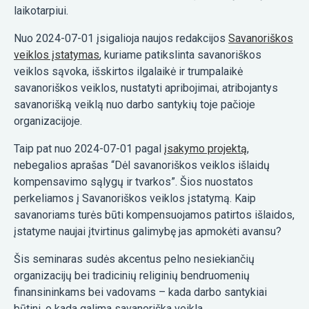
laikotarpiui.
Nuo 2024-07-01 įsigalioja naujos redakcijos
Savanoriškos
veiklos įstatymas
, kuriame patikslinta savanoriškos
veiklos sąvoka, išskirtos ilgalaikė ir trumpalaikė
savanoriškos veiklos, nustatyti apribojimai, atribojantys
savanorišką veiklą nuo darbo santykių toje pačioje
organizacijoje.
Taip pat nuo 2024-07-01 pagal
įsakymo projektą
,
nebegalios aprašas “Dėl savanoriškos veiklos išlaidų
kompensavimo sąlygų ir tvarkos”. Šios nuostatos
perkeliamos į Savanoriškos veiklos įstatymą. Kaip
savanoriams turės būti kompensuojamos patirtos išlaidos,
įstatyme naujai įtvirtinus galimybę jas apmokėti avansu?
Šis seminaras sudės akcentus pelno nesiekiančių
organizacijų bei tradicinių religinių bendruomenių
finansininkams bei vadovams – kada darbo santykiai
būtini, o kada galima savanoriška veikla.