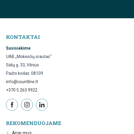
KONTAKTAI
Susisiekime
UAB „Mokesčių srautas“
Sėlių g. 33, Vilnius
Pašto kodas: 08109
info@countline.lt
+370 5 263 9922
REKOMENDUOJAME
Apie mus