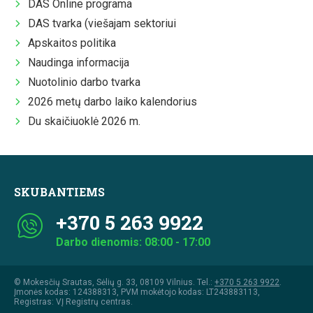
DAS Online programa
DAS tvarka (viešajam sektoriui
Apskaitos politika
Naudinga informacija
Nuotolinio darbo tvarka
2026 metų darbo laiko kalendorius
Du skaičiuoklė 2026 m.
SKUBANTIEMS
+370 5 263 9922
Darbo dienomis: 08:00 - 17:00
© Mokesčių Srautas, Sėlių g. 33, 08109 Vilnius. Tel.:
+370 5 263 9922
.
Įmonės kodas: 124388313, PVM mokėtojo kodas: LT243883113,
Registras: VĮ Registrų centras.