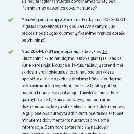
šis naujai reglamentuotas apvalinamas turėtų būti
įforminamas apskaitos dokumentuose?
Atsižvelgiant į naują apvalinimo tvarką, nuo 2025-05-01
įsigalios ir pakeistos taisyklės
„Dėl Atsiskaitymų už
prekes ir paslaugas duomenų fiksavimo tvarkos aprašo
patvirtinimo“
.
Nuo 2024-07-01
įsigaliojo naujos taisyklės
Dėl
Elektroninio kvito naudojimo
, atsižvelgiant į tai, kad kai
kurie pardavėjai išduoda e. kvitus, tačiau jų sprendimai
skiriasi ir yra individualūs, todėl naujose taisyklėse
apibrėžta e. kvito sąvoka, pateikimo būdai, naudojimo
reikalavimai ir kiti aspektai, kad e. kvitą būtų patogu
naudoti finansinėje apskaitoje. Taisyklėse numatyta
galimybė e. kvitą, kaip alternatyvą popieriniams
dokumentams, laikyti kitais elektroniniais dokumentais,
jeigu juose bus nurodyta atitinkamuose teisės aktuose
minėtiems dokumentams nustatyta privaloma
informacija. Seminare aptarsime šią naujovę ir
apžvelgsime, kokias prievoles turi pardavėjas,