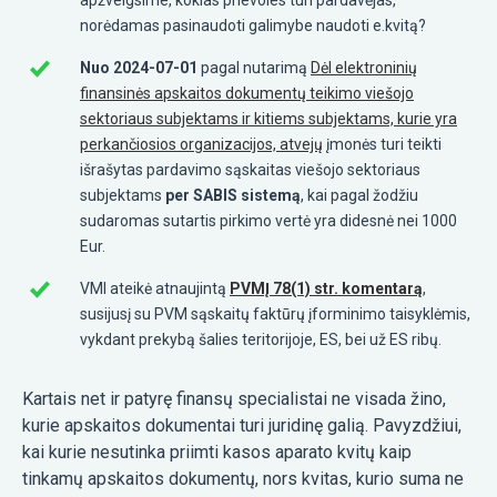
norėdamas pasinaudoti galimybe naudoti e.kvitą?
Nuo 2024-07-01
pagal nutarimą
Dėl elektroninių
finansinės apskaitos dokumentų teikimo viešojo
sektoriaus subjektams ir kitiems subjektams, kurie yra
perkančiosios organizacijos, atvejų
įmonės turi teikti
išrašytas pardavimo sąskaitas viešojo sektoriaus
subjektams
per SABIS sistemą
, kai pagal žodžiu
sudaromas sutartis pirkimo vertė yra didesnė nei 1000
Eur.
VMI ateikė atnaujintą
PVMĮ 78(1) str. komentarą
,
susijusį su PVM sąskaitų faktūrų įforminimo taisyklėmis,
vykdant prekybą šalies teritorijoje, ES, bei už ES ribų.
Kartais net ir patyrę finansų specialistai ne visada žino,
kurie apskaitos dokumentai turi juridinę galią. Pavyzdžiui,
kai kurie nesutinka priimti kasos aparato kvitų kaip
tinkamų apskaitos dokumentų, nors kvitas, kurio suma ne