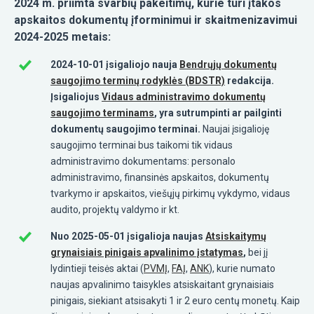
2024 m. priimta svarbių pakeitimų, kurie turi įtakos
apskaitos dokumentų įforminimui ir skaitmenizavimui
2024-2025 metais:
2024-10-01 įsigaliojo nauja
Bendrųjų dokumentų
saugojimo terminų rodyklės (BDSTR)
redakcija.
Įsigaliojus
Vidaus administravimo dokumentų
saugojimo terminams
, yra sutrumpinti ar pailginti
dokumentų saugojimo terminai.
Naujai įsigalioję
saugojimo terminai bus taikomi tik vidaus
administravimo dokumentams: personalo
administravimo, finansinės apskaitos, dokumentų
tvarkymo ir apskaitos, viešųjų pirkimų vykdymo, vidaus
audito, projektų valdymo ir kt.
Nuo 2025-05-01 įsigalioja naujas
Atsiskaitymų
grynaisiais pinigais apvalinimo įstatymas
,
bei jį
lydintieji teisės aktai (
PVMĮ
,
FAĮ
,
ANK
), kurie numato
naujas apvalinimo taisykles atsiskaitant grynaisiais
pinigais, siekiant atsisakyti 1 ir 2 euro centų monetų. Kaip