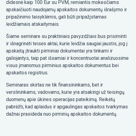
didesnė kaip 100 Eur su PVM, remiantis mokesčiams
apskaičiuoti naudojamų apskaitos dokumentų išrašymo ir
pripažinimo taisyklėmis, gali būti pripažįstamas
leidžiamais atskaitymais.
Šiame seminare su praktiniais pavyzdžiais bus prisiminti
ir išnagrinėti teisės aktai, kurie leidžia saugiai jaustis, jog į
apskaitą įtraukti pirminiai dokumentai yra tinkami ir
galiojantys, taip pat išsamiai ir koncentruotai analizuosime
visus įmanomus pirminius apskaitos dokumentus bei
apskaitos registrus.
Seminaras skirtas ne tik finansininkams, bet ir
verslininkams, vadovams, kurie yra atsakingi už teisingų
duomenų apie ūkines operacijas pateikimą. Reikėtų
pabrėžti, kad aplaidus ir apgaulingas apskaitos tvarkymas
dažnai prasideda nuo pirminių apskaitos dokumentų.