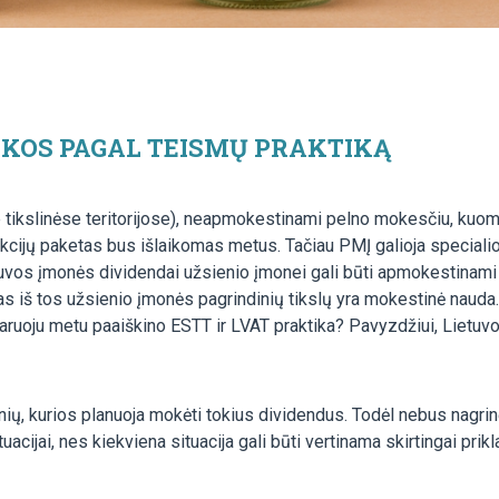
IKOS PAGAL TEISMŲ PRAKTIKĄ
e tikslinėse teritorijose), neapmokestinami pelno mokesčiu, kuo
cijų paketas bus išlaikomas metus. Tačiau PMĮ galioja specialio
tuvos įmonės dividendai užsienio įmonei gali būti apmokestinami
nas iš tos užsienio įmonės pagrindinių tikslų yra mokestinė nauda
staruoju metu paaiškino ESTT ir LVAT praktika? Pavyzdžiui, Lietu
onių, kurios planuoja mokėti tokius dividendus. Todėl nebus nagr
tuacijai, nes kiekviena situacija gali būti vertinama skirtingai pri