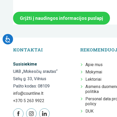
Grįžti į naudingos informacijos puslapį
KONTAKTAI
REKOMENDUO
Susisiekime
Apie mus
UAB „Mokesčių srautas“
Mokymai
Sėlių g. 33, Vilnius
Lektoriai
Pašto kodas: 08109
Asmens duomenų
politika
info@countline.lt
Personal data pr
+370 5 263 9922
policy
DUK