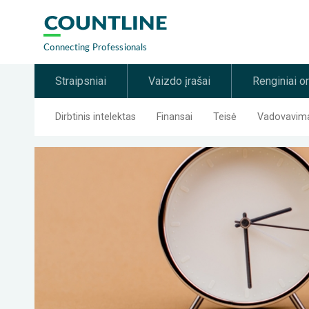
Straipsniai
Vaizdo įrašai
Renginiai o
Dirbtinis intelektas
Finansai
Teisė
Vadovavimas