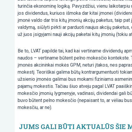
turinčia ekonominę logiką. Pavyzdžiui, vienu laikotarpiu 
jos dividendus, kuriuos išmoka dar kitai įmonei (dividend
įmonė valdo dar tris kitų įmonių akcijų paketus, taip pat į
valdymą, siūlyti pirkti ar parduoti naujus akcijų paketus
už juos įsigyjami nauji akcijų paketai kitų įmonių (toki
Be to, LVAT papildė tai, kad kai vertiname dividendų 
naudos – vertiname būtent pelno mokesčio kontekste. Tai
įmonės akcininkai mokės GPM, neturi įtakos, nes papra
mokestį. Teoriškai galima būtų kontrargumentuoti tokia
užsienio įmonės galimai bus mokami fiziniams asmenim
pajamų mokestis. Tačiau šiuo atveju pagal LVAT paaišk
mokesčio įmonių lygmenyje, vadinasi, dividendai gali bū
buvo būtent pelno mokesčio (nepaisant to, ar vėliau 
mokesčiu, ar ne).
JUMS GALI BŪTI AKTUALŪS ŠIE