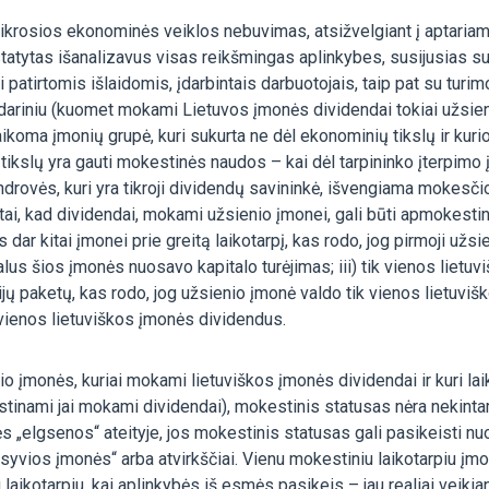
tikrosios ekonominės veiklos nebuvimas, atsižvelgiant į aptaria
tatytas išanalizavus visas reikšmingas aplinkybes, susijusias s
i patirtomis išlaidomis, įdarbintais darbuotojais, taip pat su turi
u dariniu (kuomet mokami Lietuvos įmonės dividendai tokiai užsie
koma įmonių grupė, kuri sukurta ne dėl ekonominių tikslų ir kuri
ų tikslų yra gauti mokestinės naudos – kai dėl tarpininko įterpimo 
ndrovės, kuri yra tikroji dividendų savininkė, išvengiama mokesči
tai, kad dividendai, mokami užsienio įmonei, gali būti apmokestin
ar kitai įmonei prie greitą laikotarpį, kas rodo, jog pirmoji užsi
malus šios įmonės nuosavo kapitalo turėjimas; iii) tik vienos lietuv
jų paketų, kas rodo, jog užsienio įmonė valdo tik vienos lietuviš
 vienos lietuviškos įmonės dividendus.
nio įmonės, kuriai mokami lietuviškos įmonės dividendai ir kuri la
estinami jai mokami dividendai), mokestinis statusas nėra nekint
s „elgsenos“ ateityje, jos mokestinis statusas gali pasikeisti nu
pasyvios įmonės“ arba atvirkščiai. Vienu mokestiniu laikotarpiu įmo
laikotarpiu, kai aplinkybės iš esmės pasikeis – jau realiai veikian