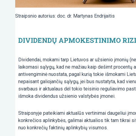
Straipsnio autorius: doc. dr. Martynas Endrijaitis
DIVIDENDŲ APMOKESTINIMO RIZ
Dividendai, mokami tarp Lietuvos ar užsienio įmonių (n
laikomasi sąlygų, kad ne mažiau kaip dešimt procentų ak
antivengiminė nuostata, pagal kurią tokie išmokami Lie
nepaisant galiojančių sąlygų, jei bus nustatyta, kad vie
svarbaus ir aktualaus dėl tokio teisinio reguliavimo pa
išmoka dividendus užsienio valstybės įmonei.
Straipsnyje pateikiami aktualūs vertinimai daugeliui įm
konkrečios aplinkybės, galimai aktualios tik tam tikrai si
nuo konkrečių faktinių aplinkybių visumos.