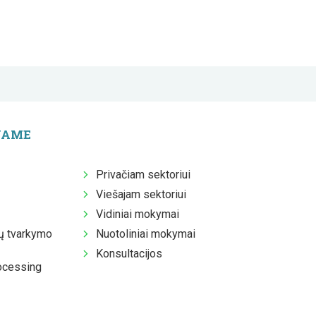
JAME
Privačiam sektoriui
Viešajam sektoriui
Vidiniai mokymai
 tvarkymo
Nuotoliniai mokymai
Konsultacijos
ocessing