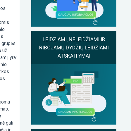
mos
u
momis
nio
os
LEIDŽIAMI, NELEIDŽIAMI IR
į grupės
RIBOJAMŲ DYDŽIŲ LEIDŽIAMI
o už
ATSKAITYMAI
ami, yra:
enio
iškos
kos
ikoma
amas,
o
nė gali
čia ir