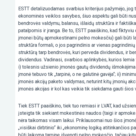
ESTT detalizuodamas svarbius kriterijus pažymėjo, jog 
ekonominės veiklos savybes, šiuo aspektu gali būti nus
bendrovės valdymu, balansu, išlaidų struktūra ir faktiška
patalpomis ir įranga. Be to, ESTT paaiškino, kad fiktyvi
įmonei būtų apmokestinami pelno mokesčiu) gali būti lai
struktūra formali, o jos pagrindinis ar vienas pagrindini
struktūrą tarp bendrovės, kuri perveda dividendus, ir be
dividendus. Vadinasi, svarbios aplinkybės, kurios lemia 
i) tolesnis užsienio įmonės gautų dividendų išmokėjimas d
įmonė tebuvo tik „tarpinė, o ne galutinė gavėja“; ii) mini
įmonės akcijų paketo valdymas, neturint kitų įmonių akci
įmonės akcijas ir kol kas veikia tik siekdama gauti šios
Tiek ESTT paaiškino, tiek tuo remiasi ir LVAT, kad užsie
įsteigta tik siekiant mokestinės naudos (taigi ir apmok
nėra taikomas visam laikui. Priklausomai nuo šios įmonė
„visiškai dirbtinio“ iki „ekonominę logiką atitinkančios 
būti laikoma tarpine išvengti pelno mokesčio, tačiau kitu 