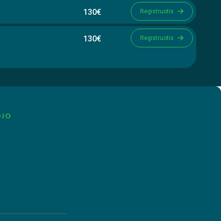
130€
Registruotis
130€
Registruotis
OJO