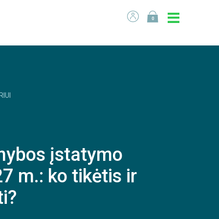
0
RIUI
rnybos įstatymo
 m.: ko tikėtis ir
ti?