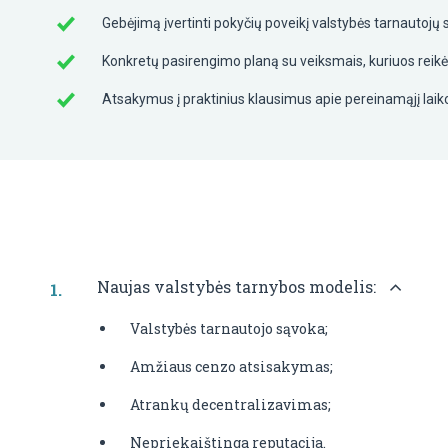
Gebėjimą įvertinti pokyčių poveikį valstybės tarnautojų
Konkretų pasirengimo planą su veiksmais, kuriuos reikės a
Atsakymus į praktinius klausimus apie pereinamąjį laikot
Naujas valstybės tarnybos modelis:
Valstybės tarnautojo sąvoka;
Amžiaus cenzo atsisakymas;
Atrankų decentralizavimas;
Nepriekaištinga reputacija.