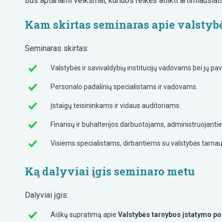
Bus aptariami veiksmai, kuriuos reikės atlikti artimiausi
Kam skirtas seminaras apie valstyb
Seminaras skirtas:
Valstybės ir savivaldybių institucijų vadovams bei jų p
Personalo padalinių specialistams ir vadovams.
Įstaigų teisininkams ir vidaus auditoriams.
Finansų ir buhalterijos darbuotojams, administruojant
Visiems specialistams, dirbantiems su valstybės tarnau
Ką dalyviai įgis seminaro metu
Dalyviai įgis:
Aiškų supratimą apie
Valstybės tarnybos įstatymo po