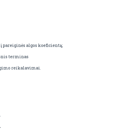
į pareiginės algos koeficientą;
esnis terminas
ngimo reikalavimai.
.