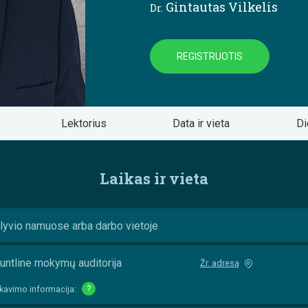
Gintautas Vilkelis
Dr.
REGISTRUOTIS
Lektorius
Data ir vieta
Di
Laikas ir vieta
lyvio namuose arba darbo vietoje
untline mokymų auditorija
Žr. adresą
kavimo informacija:
?