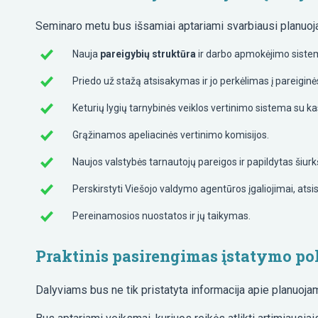
Seminaro metu bus išsamiai aptariami svarbiausi planuoj
Nauja
pareigybių struktūra
ir darbo apmokėjimo siste
Priedo už stažą atsisakymas ir jo perkėlimas į pareiginė
Keturių lygių tarnybinės veiklos vertinimo sistema su k
Grąžinamos apeliacinės vertinimo komisijos.
Naujos valstybės tarnautojų pareigos ir papildytas šiur
Perskirstyti Viešojo valdymo agentūros įgaliojimai, atsis
Pereinamosios nuostatos ir jų taikymas.
Praktinis pasirengimas įstatymo p
Dalyviams bus ne tik pristatyta informacija apie planuoja