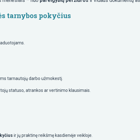
ais mėnesiais – nuo
pareigybių peržiūros
ir vidaus dokumentų atn
ės tarnybos pokyčius
avaduotojams.
iems tarnautojų darbo užmokestį.
tojų statuso, atrankos ar vertinimo klausimais.
kyčius
ir jų praktinę reikšmę kasdienėje veikloje.