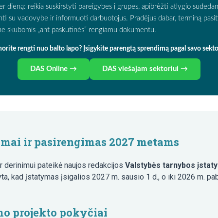
ieną: reikia suskirstyti pareigybes į grupes, apibrėžti atlygio sudedamą
rinti su vadovybe ir informuoti darbuotojus. Pradėjus dabar, terminą pasitik
o ne skubomis „ant paskutinės“ rengiamu dokumentu.
orite rengti nuo balto lapo? Įsigykite parengtą sprendimą pagal savo sekto
DAS Online →
DAS viešajam sektoriui →
imai ir pasirengimas 2027 metams
r derinimui pateikė naujos redakcijos
Valstybės tarnybos įstat
a, kad įstatymas įsigalios 2027 m. sausio 1 d., o iki 2026 m. p
mo projekto pokyčiai