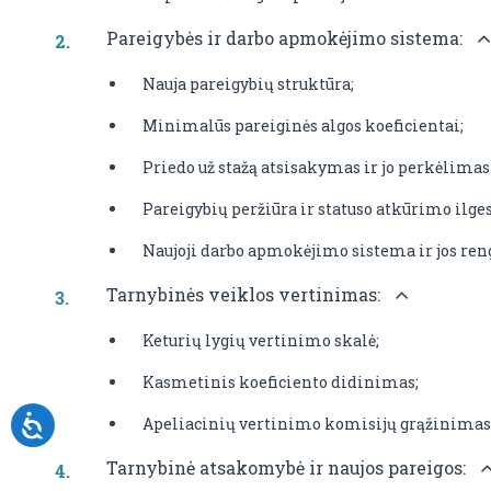
Pareigybės ir darbo apmokėjimo sistema:
Nauja pareigybių struktūra;
Minimalūs pareiginės algos koeficientai;
Priedo už stažą atsisakymas ir jo perkėlimas 
Pareigybių peržiūra ir statuso atkūrimo ilg
Naujoji darbo apmokėjimo sistema ir jos re
Tarnybinės veiklos vertinimas:
Keturių lygių vertinimo skalė;
Kasmetinis koeficiento didinimas;
Apeliacinių vertinimo komisijų grąžinimas
Tarnybinė atsakomybė ir naujos pareigos: