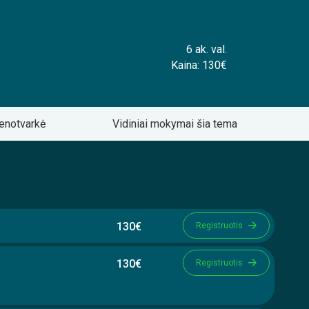
6 ak. val.
Kaina: 130€
enotvarkė
Vidiniai mokymai šia tema
130€
Registruotis
130€
Registruotis