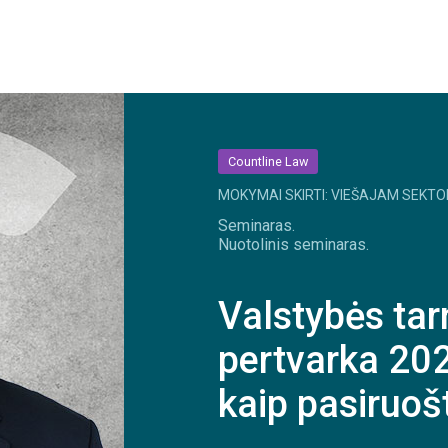
Countline Law
MOKYMAI SKIRTI: VIEŠAJAM SEKTO
Seminaras.
Nuotolinis seminaras.
Valstybės ta
pertvarka 2027
kaip pasiruoš