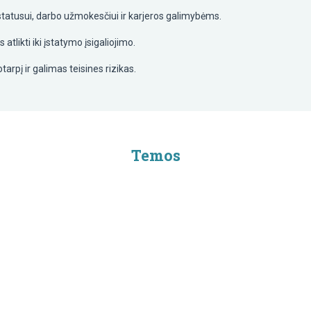
 statusui, darbo užmokesčiui ir karjeros galimybėms.
tlikti iki įstatymo įsigaliojimo.
arpį ir galimas teisines rizikas.
Temos