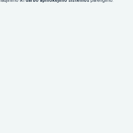
aujinimo iki
darbo apmokėjimo sistemos
parengimo.