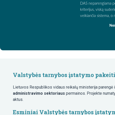
DAS neparengiama per d
kriterijus, viską sude
veikiančia sistema, 
Nen
Valstybės tarnybos įstatymo pakeit
Lietuvos Respublikos vidaus reikalų ministerija parengė i
administravimo sektoriaus
permainos. Projekte numatyt
aktus.
Esminiai Valstybės tarnybos įstaty