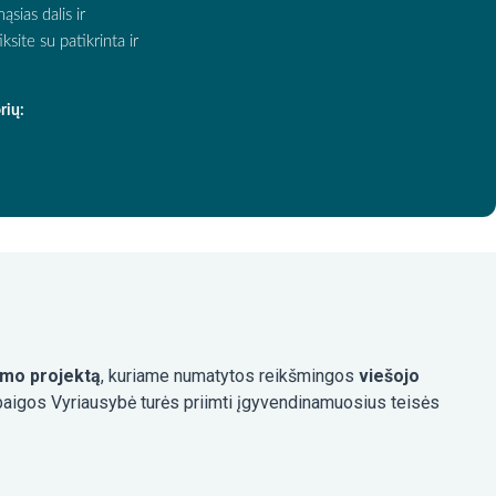
sias dalis ir
site su patikrinta ir
rių:
ymo projektą
, kuriame numatytos reikšmingos
viešojo
abaigos Vyriausybė turės priimti įgyvendinamuosius teisės