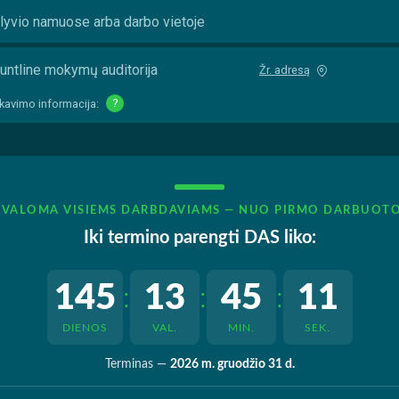
lyvio namuose arba darbo vietoje
untline mokymų auditorija
Žr. adresą
kavimo informacija:
?
IVALOMA VISIEMS DARBDAVIAMS — NUO PIRMO DARBUOT
Iki termino parengti DAS liko:
145
13
45
10
:
:
:
DIENOS
VAL.
MIN.
SEK.
Terminas —
2026 m. gruodžio 31 d.