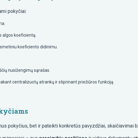
ami pokyčiai:
ma.
s algos koeficientą.
asmetiniu koeficiento didinimu.
kščių nusižengimų sąrašas.
akant centralizuotų atrankų ir stiprinant priežiūros funkciją.
okyčiams
mus pokyčius, bet ir pateikti konkretūs pavyzdžiai, skaičiavimai b