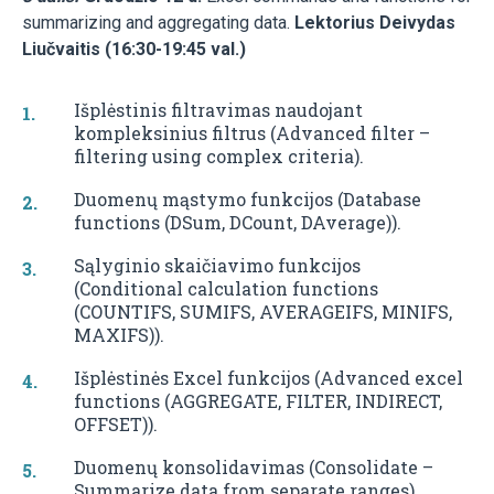
summarizing and aggregating data.
Lektorius Deivydas
Liučvaitis (16:30-19:45 val.)
Išplėstinis filtravimas naudojant
kompleksinius filtrus (Advanced filter –
filtering using complex criteria).
Duomenų mąstymo funkcijos (Database
functions (DSum, DCount, DAverage)).
Sąlyginio skaičiavimo funkcijos
(Conditional calculation functions
(COUNTIFS, SUMIFS, AVERAGEIFS, MINIFS,
MAXIFS)).
Išplėstinės Excel funkcijos (Advanced excel
functions (AGGREGATE, FILTER, INDIRECT,
OFFSET)).
Duomenų konsolidavimas (Consolidate –
Summarize data from separate ranges).