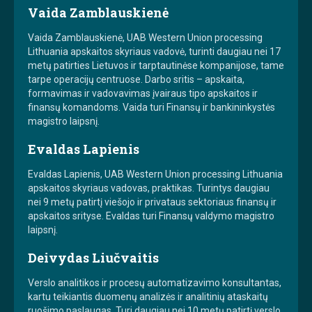
Vaida Zamblauskienė
Vaida Zamblauskienė, UAB Western Union processing
Lithuania apskaitos skyriaus vadovė, turinti daugiau nei 17
metų patirties Lietuvos ir tarptautinėse kompanijose, tame
tarpe operacijų centruose. Darbo sritis – apskaita,
formavimas ir vadovavimas įvairaus tipo apskaitos ir
finansų komandoms. Vaida turi Finansų ir bankininkystės
magistro laipsnį.
Evaldas Lapienis
Evaldas Lapienis, UAB Western Union processing Lithuania
apskaitos skyriaus vadovas, praktikas. Turintys daugiau
nei 9 metų patirtį viešojo ir privataus sektoriaus finansų ir
apskaitos srityse. Evaldas turi Finansų valdymo magistro
laipsnį.
Deivydas Liučvaitis
Verslo analitikos ir procesų automatizavimo konsultantas,
kartu teikiantis duomenų analizės ir analitinių ataskaitų
ruošimo paslaugas. Turi daugiau nei 10 metų patirtį verslo,