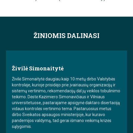
ŽINIOMIS DALINASI
Živilė Simonaitytė
Živilė Simonaitytė daugiau kaip 10 metų dirbo Valstybės
kontrolėje, kurioje prisidėjo prie įvairiausių organizacijų ir
sistemų vertinimo, rekomendacijų dėl jų veiklos tobulinimo
teikimo. Dėstė Kazimiero Simonavičiaus ir Vilniaus
universitetuose, pastarajame apsigynė daktaro disertaciją
vidaus kontrolės vertinimo tema. Pastaruosius metus
dirbo Sveikatos apsaugos ministerijoje, kur kuravo
pandemijos valdymą, tad gerai išmano veikimą krizės
sąlygomis.