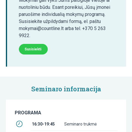
Mokymai gali vykti Jums patogioje vietoje ar
nuotoliniu būdu. Esant poreikiui, Jūsų įmonei
paruošime individualią mokymų programą.
Susisiekite užpildydami formą, el. paštu
mokymai@countline.lt arba tel. +370 5 263
9922.
Susisiekti
Seminaro informacija
PROGRAMA
16:30-19:45
Seminaro trukmė