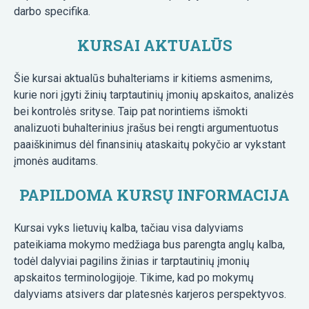
darbo specifika.
KURSAI AKTUALŪS
Šie kursai aktualūs buhalteriams ir kitiems asmenims,
kurie nori įgyti žinių tarptautinių įmonių apskaitos, analizės
bei kontrolės srityse. Taip pat norintiems išmokti
analizuoti buhalterinius įrašus bei rengti argumentuotus
paaiškinimus dėl finansinių ataskaitų pokyčio ar vykstant
įmonės auditams.
PAPILDOMA KURSŲ INFORMACIJA
Kursai vyks lietuvių kalba, tačiau visa dalyviams
pateikiama mokymo medžiaga bus parengta anglų kalba,
todėl dalyviai pagilins žinias ir tarptautinių įmonių
apskaitos terminologijoje. Tikime, kad po mokymų
dalyviams atsivers dar platesnės karjeros perspektyvos.