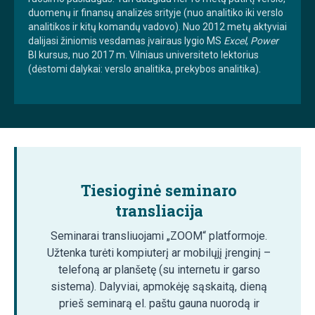
duomenų ir finansų analizės srityje (nuo analitiko iki verslo
analitikos ir kitų komandų vadovo). Nuo 2012 metų aktyviai
dalijasi žiniomis vesdamas įvairaus lygio MS
Excel
,
Power
BI kursus, nuo 2017 m. Vilniaus universiteto lektorius
(dėstomi dalykai: verslo analitika, prekybos analitika).
Tiesioginė seminaro
transliacija
Seminarai transliuojami „ZOOM“ platformoje.
Užtenka turėti kompiuterį ar mobilųjį įrenginį –
telefoną ar planšetę (su internetu ir garso
sistema). Dalyviai, apmokėję sąskaitą, dieną
prieš seminarą el. paštu gauna nuorodą ir