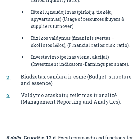
ratios: liquidity ratio).
Išteklių naudojimas (pirkėjų, tiekėjų
apyvartumas) (Usage of resources (buyers &
suppliers turnover).
Rizikos valdymas (finaninis svertas –
skolintos lėšos), (Financial ratios: risk ratio).
Investavimo (pelnas vienai akcijai)
(Investment indicators -Earnings per share).
Biudžetas: sandara ir esmė (Budget: structure
and essence).
Valdymo ataskaitų teikimas ir analizė
(Management Reporting and Analytics).
8 dalis.
Gruodžio 12 d.
Excel commands and functions for