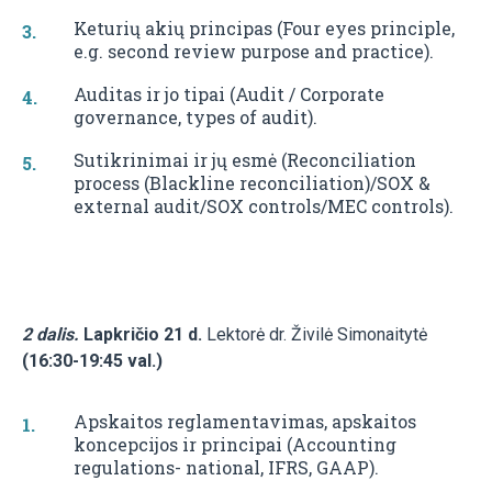
Keturių akių principas (Four eyes principle,
e.g. second review purpose and practice).
Auditas ir jo tipai (Audit / Corporate
governance, types of audit).
Sutikrinimai ir jų esmė (Reconciliation
process (Blackline reconciliation)/SOX &
external audit/SOX controls/MEC controls).
2 dalis.
Lapkričio 21 d.
Lektorė dr. Živilė Simonaitytė
(16:30-19:45 val.)
Apskaitos reglamentavimas, apskaitos
koncepcijos ir principai (Accounting
regulations- national, IFRS, GAAP).