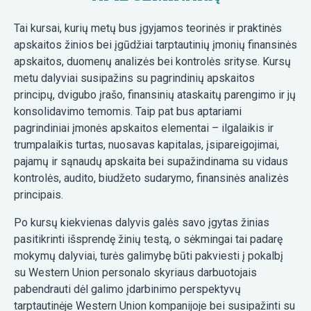
Tai kursai, kurių metų bus įgyjamos teorinės ir praktinės
apskaitos žinios bei įgūdžiai tarptautinių įmonių finansinės
apskaitos, duomenų analizės bei kontrolės srityse. Kursų
metu dalyviai susipažins su pagrindinių apskaitos
principų, dvigubo įrašo, finansinių ataskaitų parengimo ir jų
konsolidavimo temomis. Taip pat bus aptariami
pagrindiniai įmonės apskaitos elementai – ilgalaikis ir
trumpalaikis turtas, nuosavas kapitalas, įsipareigojimai,
pajamų ir sąnaudų apskaita bei supažindinama su vidaus
kontrolės, audito, biudžeto sudarymo, finansinės analizės
principais.
Po kursų kiekvienas dalyvis galės savo įgytas žinias
pasitikrinti išsprendę žinių testą, o sėkmingai tai padarę
mokymų dalyviai, turės galimybę būti pakviesti į pokalbį
su Western Union personalo skyriaus darbuotojais
pabendrauti dėl galimo įdarbinimo perspektyvų
tarptautinėje Western Union kompanijoje bei susipažinti su