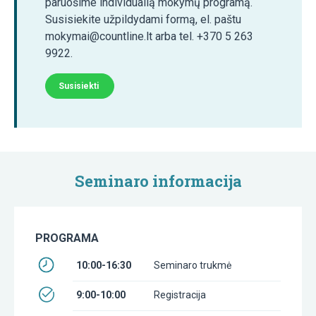
paruošime individualią mokymų programą.
Susisiekite užpildydami formą, el. paštu
mokymai@countline.lt arba tel. +370 5 263
9922.
Susisiekti
Seminaro informacija
PROGRAMA
10:00-16:30
Seminaro trukmė
9:00-10:00
Registracija