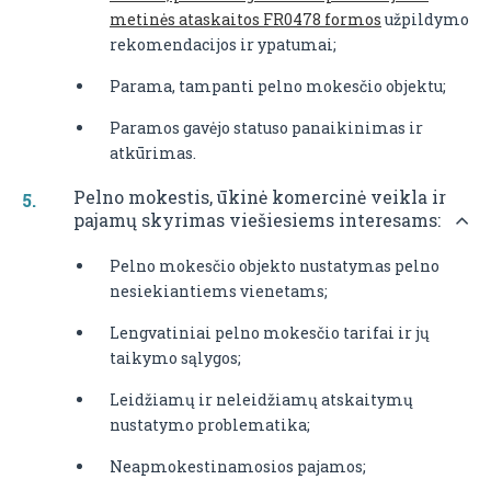
metinės ataskaitos FR0478 formos
užpildymo
rekomendacijos ir ypatumai;
Parama, tampanti pelno mokesčio objektu;
Paramos gavėjo statuso panaikinimas ir
atkūrimas.
Pelno mokestis, ūkinė komercinė veikla ir
pajamų skyrimas viešiesiems interesams:
Pelno mokesčio objekto nustatymas pelno
nesiekiantiems vienetams;
Lengvatiniai pelno mokesčio tarifai ir jų
taikymo sąlygos;
Leidžiamų ir neleidžiamų atskaitymų
nustatymo problematika;
Neapmokestinamosios pajamos;