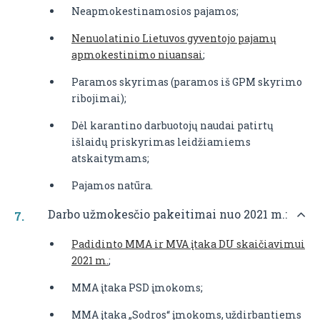
Neapmokestinamosios pajamos;
Nenuolatinio Lietuvos gyventojo pajamų
apmokestinimo niuansai
;
Paramos skyrimas (paramos iš GPM skyrimo
ribojimai);
Dėl karantino darbuotojų naudai patirtų
išlaidų priskyrimas leidžiamiems
atskaitymams;
Pajamos natūra.
Darbo užmokesčio pakeitimai nuo 2021 m.:
Padidinto MMA ir MVA įtaka DU skaičiavimui
2021 m.
;
MMA įtaka PSD įmokoms;
MMA įtaka „Sodros“ įmokoms, uždirbantiems