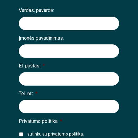
Vardas, pavardė:
Įmonės pavadinimas:
El. paštas:
*
Tel. nr.:
*
Privatumo politika
*
sutinku su
privatumo politika
.