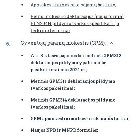
Apmokestinimas prie pajamų šaltinio;
Pelno mokesčio deklaracijos (nauja forma)
PLN204N pildymo tvarkos specifika ir jų
teikimo terminai
.
Gyventojų pajamų mokestis (GPM):
A ir B klasės pajamos bei metinės GPM312
deklaracijos pildymo ypatumai bei
pasikeitimai nuo 2021 m.;
Metinės GPM311 deklaracijos pildymo
tvarkos pakeitimai;
Metinės GPM314 deklaracijos pildymo
tvarkos pakeitimai;
GPM apmokestinimo bazė ir aktualūs tarifai;
Naujos NPD ir MNPD formulės;