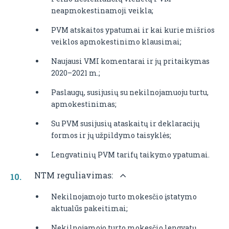
neapmokestinamoji veikla;
PVM atskaitos ypatumai ir kai kurie mišrios
veiklos apmokestinimo klausimai;
Naujausi VMI komentarai ir jų pritaikymas
2020–2021 m.;
Paslaugų, susijusių su nekilnojamuoju turtu,
apmokestinimas;
Su PVM susijusių ataskaitų ir deklaracijų
formos ir jų užpildymo taisyklės;
Lengvatinių PVM tarifų taikymo ypatumai.
NTM reguliavimas:
Nekilnojamojo turto mokesčio įstatymo
aktualūs pakeitimai;
Nekilnojamojo turto mokesčio lengvatų