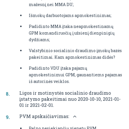
mažesnį nei MMA DU;
Išmokų darbuotojams apmokestinimas;
Padidinto MMA įtaka neapmokestinamų
GPM komandiruočių į užsienį dienpinigių
dydžiams;
Valstybinio socialinio draudimo įmokų bazės
pakeitimai. Kam apmokestinimas didės?
Padidinto VDU įtaka pajamų
apmokestinimui GPM, gaunantiems pajamas
iš autorinės veiklos.
Ligos ir motinystės socialinio draudimo
įstatymo pakeitimai nuo 2020-10-10, 2021-01-
01 ir 2021-02-01.
PVM apskaičiavimas:
Pelno nesiekiančių vienetų PVM