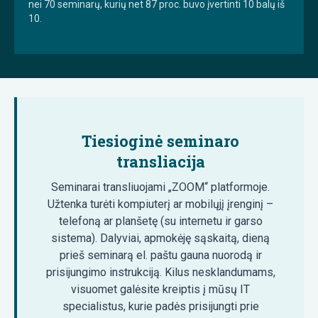
nei 70 seminarų, kurių net 87 proc. buvo įvertinti 10 balų iš
10.
Tiesioginė seminaro
transliacija
Seminarai transliuojami „ZOOM“ platformoje.
Užtenka turėti kompiuterį ar mobilųjį įrenginį –
telefoną ar planšetę (su internetu ir garso
sistema). Dalyviai, apmokėję sąskaitą, dieną
prieš seminarą el. paštu gauna nuorodą ir
prisijungimo instrukciją. Kilus nesklandumams,
visuomet galėsite kreiptis į mūsų IT
specialistus, kurie padės prisijungti prie