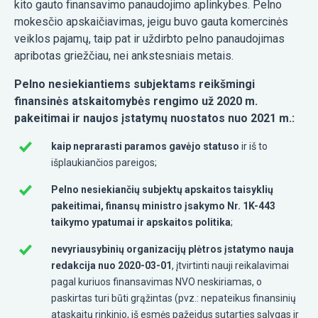
kito gauto finansavimo panaudojimo aplinkybes. Pelno
mokesčio apskaičiavimas, jeigu buvo gauta komercinės
veiklos pajamų, taip pat ir uždirbto pelno panaudojimas
apribotas griežčiau, nei ankstesniais metais.
Pelno nesiekiantiems subjektams reikšmingi
finansinės atskaitomybės rengimo už 2020 m.
pakeitimai ir naujos įstatymų nuostatos nuo 2021 m.:
kaip neprarasti paramos gavėjo statuso
ir iš to
išplaukiančios pareigos;
Pelno nesiekiančių subjektų apskaitos taisyklių
pakeitimai, finansų ministro įsakymo Nr. 1K-443
taikymo ypatumai ir apskaitos politika
;
nevyriausybinių organizacijų plėtros įstatymo nauja
redakcija nuo 2020-03-01
, įtvirtinti nauji reikalavimai
pagal kuriuos finansavimas NVO neskiriamas, o
paskirtas turi būti grąžintas (pvz.: nepateikus finansinių
ataskaitų rinkinio, iš esmės pažeidus sutarties sąlygas ir