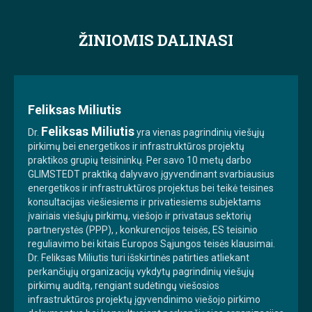
ŽINIOMIS DALINASI
Feliksas Miliutis
Feliksas Miliutis
Dr.
yra vienas pagrindinių viešųjų
pirkimų bei energetikos ir infrastruktūros projektų
praktikos grupių teisininkų. Per savo 10 metų darbo
GLIMSTEDT praktiką dalyvavo įgyvendinant svarbiausius
energetikos ir infrastruktūros projektus bei teikė teisines
konsultacijas viešiesiems ir privatiesiems subjektams
įvairiais viešųjų pirkimų, viešojo ir privataus sektorių
partnerystės (PPP), , konkurencijos teisės, ES teisinio
reguliavimo bei kitais Europos Sąjungos teisės klausimai.
Dr. Feliksas Miliutis turi išskirtinės patirties atliekant
perkančiųjų organizacijų vykdytų pagrindinių viešųjų
pirkimų auditą, rengiant sudėtingų viešosios
infrastruktūros projektų įgyvendinimo viešojo pirkimo