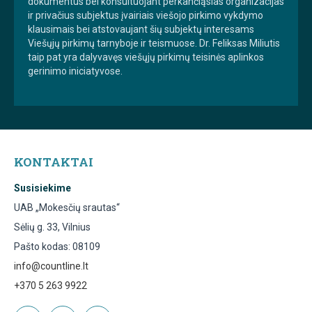
dokumentus bei konsultuojant perkančiąsias organizacijas
ir privačius subjektus įvairiais viešojo pirkimo vykdymo
klausimais bei atstovaujant šių subjektų interesams
Viešųjų pirkimų tarnyboje ir teismuose. Dr. Feliksas Miliutis
taip pat yra dalyvavęs viešųjų pirkimų teisinės aplinkos
gerinimo iniciatyvose.
KONTAKTAI
Susisiekime
UAB „Mokesčių srautas“
Sėlių g. 33, Vilnius
Pašto kodas: 08109
info@countline.lt
+370 5 263 9922