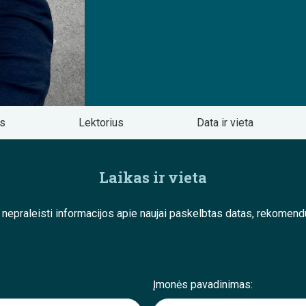
os
Lektorius
Data ir vieta
Laikas ir vieta
e nepraleisti informacijos apie naujai paskelbtas datas, rekom
Įmonės pavadinimas: