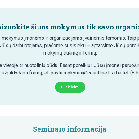
izuokite šiuos mokymus tik savo organiz
 mokymus įmonėms ir organizacijoms įvairiomis temomis. Taip pa
 Jūsų darbuotojams, prašome susisiekti – aptarsime Jūsų poreik
mokymų trukmę ir formą.
 vietoje ar nuotoliniu būdu. Esant poreikiui, Jūsų įmonei paruo
 užpildydami formą, el. paštu mokymai@countline.lt arba tel. (8 5
Susisiekti
Seminaro informacija