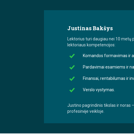
Justinas Bakšys
Lektorius turi daugiau nei 10 metų
lektoriaus kompetencijos:
Komandos formavimas ir a
Pardavimai esamiems ir na
Finansai, rentabilumas ir i
Verslo vystymas.
Justino pagrindinis tikslas ir noras 
profesinėje veikloje.