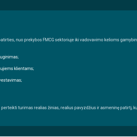
 patirties, nuo prekybos FMCG sektoriuje iki vadovavimo kelioms gamy
uginimas;
ujiems klientams;
nvestavimas;
– perteikti turimas realias žinias, realius pavyzdžius ir asmeninę patirtį, 