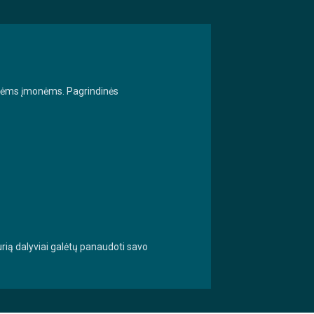
binėms įmonėms.
Pagrindinės
kurią dalyviai galėtų panaudoti savo