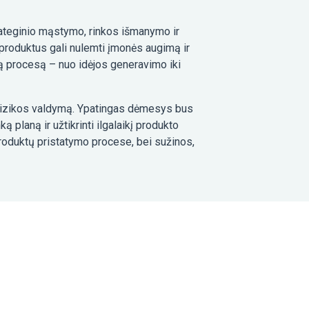
trateginio mąstymo, rinkos išmanymo ir
 produktus gali nulemti įmonės augimą ir
ą procesą – nuo idėjos generavimo iki
r rizikos valdymą. Ypatingas dėmesys bus
 planą ir užtikrinti ilgalaikį produkto
produktų pristatymo procese, bei sužinos,