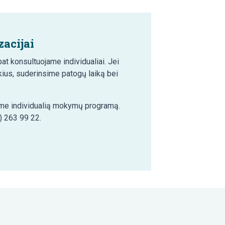
acijai
t konsultuojame individualiai. Jei
ius, suderinsime patogų laiką bei
šime individualią mokymų programą.
) 263 99 22.