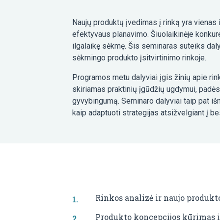
Naujų produktų įvedimas į rinką yra vienas 
efektyvaus planavimo. Šiuolaikinėje konkur
ilgalaikę sėkmę. Šis seminaras suteiks dal
sėkmingo produkto įsitvirtinimo rinkoje.
Programos metu dalyviai įgis žinių apie ri
skiriamas praktinių įgūdžių ugdymui, padėsian
gyvybingumą. Seminaro dalyviai taip pat išm
kaip adaptuoti strategijas atsižvelgiant į b
Rinkos analizė ir naujo produkt
Produkto koncepcijos kūrimas 