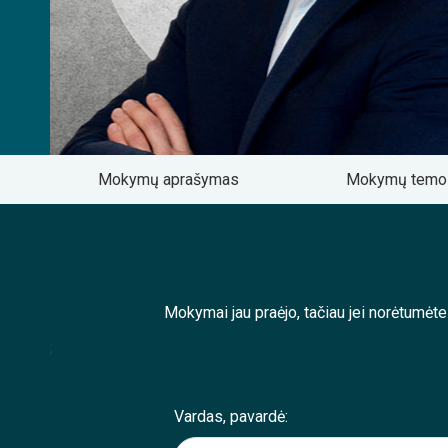
Mokymų aprašymas
Mokymų tem
Mokymai jau praėjo, tačiau jei norėtumėt
;
Vardas, pavardė: