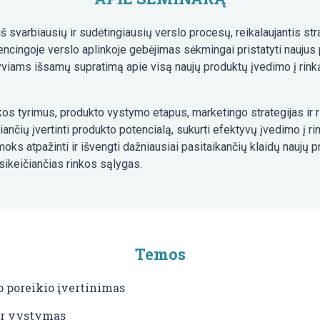
iš svarbiausių ir sudėtingiausių verslo procesų, reikalaujantis s
encingoje verslo aplinkoje gebėjimas sėkmingai pristatyti naujus
yviams išsamų supratimą apie visą naujų produktų įvedimo į rink
nkos tyrimus, produkto vystymo etapus, marketingo strategijas i
čių įvertinti produkto potencialą, sukurti efektyvų įvedimo į rinką
oks atpažinti ir išvengti dažniausiai pasitaikančių klaidų naujų 
esikeičiančias rinkos sąlygas.
Temos
o poreikio įvertinimas
ir vystymas