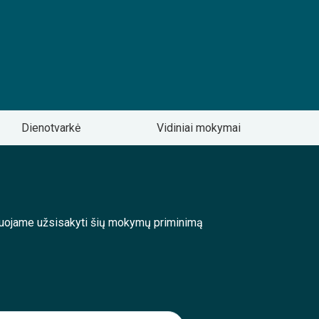
Dienotvarkė
Vidiniai mokymai
enduojame užsisakyti šių mokymų priminimą