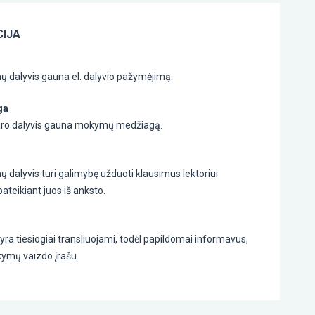
IJA
 dalyvis gauna el. dalyvio pažymėjimą.
ga
aro dalyvis gauna mokymų medžiagą.
dalyvis turi galimybę užduoti klausimus lektoriui
teikiant juos iš anksto.
a tiesiogiai transliuojami, todėl papildomai informavus,
ymų vaizdo įrašu.