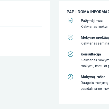
PAPILDOMA INFORMAC
Pažymėjimas
Kiekvienas mokymų
Mokymo medžia
Kiekvienas semin
Konsultacija
Kiekvienas mokymų 
mokymų metu ar pa
Mokymų įrašas
Daugelis mokymų yr
pasidalinsime mok