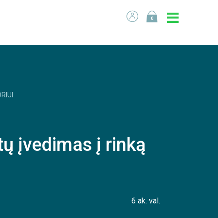
0
RIUI
ų įvedimas į rinką
6 ak. val.