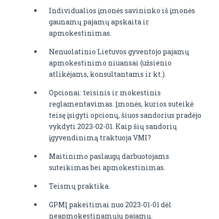
Individualios įmonės savininko iš įmonės
gaunamų pajamų apskaita ir
apmokestinimas.
Nenuolatinio Lietuvos gyventojo pajamų
apmokestinimo niuansai (užsienio
atlikėjams, konsultantams ir kt.).
Opcionai: teisinis ir mokestinis
reglamentavimas. Įmonės, kurios suteikė
teisę įsigyti opcionų, šiuos sandorius pradėjo
vykdyti 2023-02-01. Kaip šių sandorių
įgyvendinimą traktuoja VMI?
Maitinimo paslaugų darbuotojams
suteikimas bei apmokestinimas.
Teismų praktika.
GPMĮ pakeitimai nuo 2023-01-01 dėl
neapmokestinamųjų pajamų.