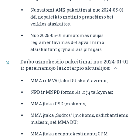
Numatomi ANK pakeitimai nuo 2024-05-01
dėl nepateikto metinio pranešimo bei
veiklos ataskaitos.
Nuo 2025-05-01 numatomas naujas
reglamentavimas dėl apvalinimo
atsiskaitant grynaisiais pinigais.
Darbo užmokesčio pakeitimai nuo 2024-01-01
ir pereinamojo laikotarpio aktualijos:
MMA ir MVA įtaka DU skaičiavimui;
NPD ir MNPD formulės ir jų taikymas;
MMA įtaka PSD įmokoms;
MMA įtaka „Sodros“ įmokoms, uždirbantiems
mažesnį nei MMA DU;
MMA įtaka neapmokestinamų GPM