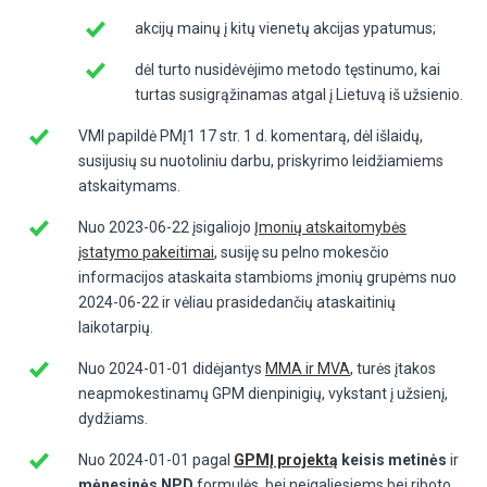
akcijų mainų į kitų vienetų akcijas ypatumus;
dėl turto nusidėvėjimo metodo tęstinumo, kai
turtas susigrąžinamas atgal į Lietuvą iš užsienio.
VMI papildė PMĮ1 17 str. 1 d. komentarą, dėl išlaidų,
susijusių su nuotoliniu darbu, priskyrimo leidžiamiems
atskaitymams.
Nuo 2023-06-22 įsigaliojo
Įmonių atskaitomybės
įstatymo pakeitimai
, susiję su pelno mokesčio
informacijos ataskaita stambioms įmonių grupėms nuo
2024-06-22 ir vėliau prasidedančių ataskaitinių
laikotarpių.
Nuo 2024-01-01 didėjantys
MMA ir MVA
, turės įtakos
neapmokestinamų GPM dienpinigių, vykstant į užsienį,
dydžiams.
Nuo 2024-01-01 pagal
GPMĮ projektą
keisis metinės
ir
mėnesinės NPD
formulės, bei neįgaliesiems bei riboto