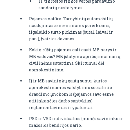
IT tikrosios rinkos vertės pardavimo
sandorių nustatymas.
Pajamos natūra. Tarnybinių automobilių
naudojimas asmeniniams poreikiams,
ilgalaikio turto pirkimas (butai, laivai ir
pan.), įvairios dovanos.
Kokių rūšių pajamas gali gauti MB narys ir
MB vadovas? MB įstatymo apribojimai narių
civilinėms sutartims. Skirtumai dėl
apmokestinimo.
IĮ ir MB savininkų gautų sumų, kurios
apmokestinamos valstybinio socialinio
draudimo įmokomis (pajamos savo esme
atitinkančios darbo santykius)
reglamentavimas ir ypatumai.
PSD ir VSD individualios įmonės savininko ir
mažosios bendrijos nario.