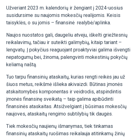
Užveriant 2023 m. kalendorių ir žengiant į 2024-uosius
susidursime su naujomis mokesčių realijomis. Keisis
taisyklės, o su jomis – finansinė realybė/aplinka.
Naujos nuostatos gali, daugeliu atveju, iškelti griežtesnių
reikalavimų, tačiau ir suteikti galimybių, kitaip tariant –
lengvatų. Į pokyčius reaguojant proaktyviai galima išvengti
nepatogumų bei, žinoma, palengvinti mokestinių pokyčių
keliamą naštą.
Tuo tarpu finansinių ataskaitų, kurias rengti reikės jau už
šiuos metus, reikšmė išlieka akivaizdi. Būtinas įmonės
atskaitomybės komponentas ir veidrodis, atspindintis
įmonės finansinę sveikatą – taip galima apibūdinti
finansinės ataskaitas. Atsižvelgiant į būsimas mokesčių
naujoves, ataskaitų rengimo subtilybių tik daugės.
Tiek mokesčių naujienų išmanymas, tiek tinkamas
finansinių ataskaitų ruošimas reikalauja atitinkamų žinių