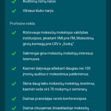
Auditorių rūmų narys.
Vilniaus klubo narys.
Profesinė veikla:
Atstovauja mokesčių mokėtojus valstybės
institucijose, įskaitant VMI prie FM, Mokestinių
ginčų komisiją prie LRV ir „Sodrą“.
Sėkmingai gina mokesčių mokėtojų interesus
teismuose.
Kasmet dalyvauja atliekant daugiau nei 100
įmonių auditus ir mokestinius patikrinimus.
Skiria daug laiko mokesčių mokėtojų švietimui,
kasmet veda virš 70 mokymų ir seminarų.
Dažnas pranešėjas verslo konferencijose.
Dažnai cituojamas žiniasklaidoje mokesčių