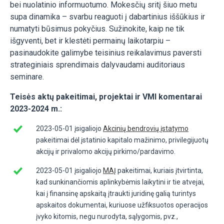
bei nuolatinio informuotumo. Mokesčių sritį šiuo metu
supa dinamika – svarbu reaguoti į dabartinius iššūkius ir
numatyti būsimus pokyčius. Sužinokite, kaip ne tik
išgyventi, bet ir klestėti permainų laikotarpiu –
pasinaudokite galimybe teisinius reikalavimus paversti
strateginiais sprendimais dalyvaudami auditoriaus
seminare.
Teisės aktų pakeitimai, projektai ir VMI komentarai
2023-2024 m.:
2023-05-01 įsigaliojo
Akcinių bendrovių įstatymo
pakeitimai dėl įstatinio kapitalo mažinimo, privilegijuotų
akcijų ir privalomo akcijų pirkimo/pardavimo.
2023-05-01 įsigaliojo
MAĮ
pakeitimai, kuriais įtvirtinta,
kad sunkinančiomis aplinkybėmis laikytini ir tie atvejai,
kai į finansinę apskaitą įtraukti juridinę galią turintys
apskaitos dokumentai, kuriuose užfiksuotos operacijos
įvyko kitomis, negu nurodyta, sąlygomis, pvz.,