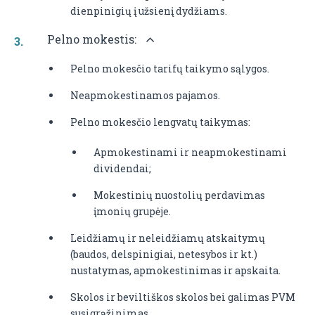
dienpinigių į užsienį dydžiams.
Pelno mokestis:
Pelno mokesčio tarifų taikymo sąlygos.
Neapmokestinamos pajamos.
Pelno mokesčio lengvatų taikymas:
Apmokestinami ir neapmokestinami
dividendai;
Mokestinių nuostolių perdavimas
įmonių grupėje.
Leidžiamų ir neleidžiamų atskaitymų
(baudos, delspinigiai, netesybos ir kt.)
nustatymas, apmokestinimas ir apskaita.
Skolos ir beviltiškos skolos bei galimas PVM
susigrąžinimas.