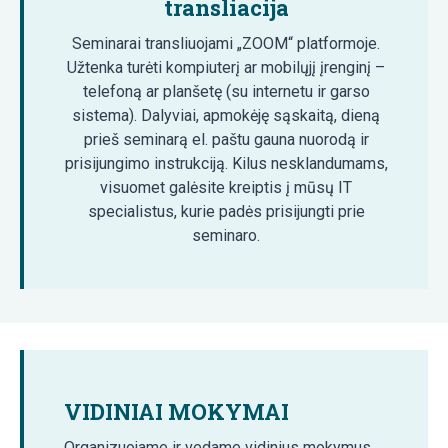
transliacija
Seminarai transliuojami „ZOOM“ platformoje.
Užtenka turėti kompiuterį ar mobilųjį įrenginį –
telefoną ar planšetę (su internetu ir garso
sistema). Dalyviai, apmokėję sąskaitą, dieną
prieš seminarą el. paštu gauna nuorodą ir
prisijungimo instrukciją. Kilus nesklandumams,
visuomet galėsite kreiptis į mūsų IT
specialistus, kurie padės prisijungti prie
seminaro.
VIDINIAI MOKYMAI
Organizuojame ir vedame vidinius mokymus