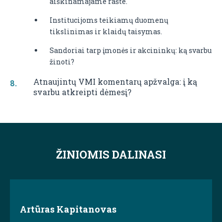
aiškinamajame rašte.
Institucijoms teikiamų duomenų
tikslinimas ir klaidų taisymas.
Sandoriai tarp įmonės ir akcininkų: ką svarbu
žinoti?
Atnaujintų VMI komentarų apžvalga: į ką
svarbu atkreipti dėmesį?
ŽINIOMIS DALINASI
Artūras Kapitanovas