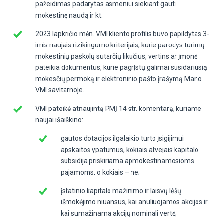
pažeidimas padarytas asmeniui siekiant gauti
mokestinę naudą ir kt.
2023 lapkričio mėn. VMI kliento profilis buvo papildytas 3-
imis naujais rizikingumo kriterijais, kurie parodys turimų
mokestinių paskolų sutarčių likučius, vertins ar įmonė
pateikia dokumentus, kurie pagrįstų galimai susidariusią
mokesčių permoką ir elektroninio pašto įrašymą Mano
VMI savitarnoje.
VMI pateikė atnaujintą PMĮ 14 str. komentarą, kuriame
naujai išaiškino:
gautos dotacijos ilgalaikio turto įsigijimui
apskaitos ypatumus, kokiais atvejais kapitalo
subsidija priskiriama apmokestinamosioms
pajamoms, o kokiais – ne;
įstatinio kapitalo mažinimo ir laisvų lėšų
išmokėjimo niuansus, kai anuliuojamos akcijos ir
kai sumažinama akcijų nominali vertė;