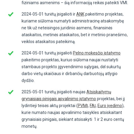
fiziniams asmenims – šią informaciją reikės pateikti VMI.
2024-05-01 turėtų įsigalioti ir
ANK
pakeitimo projektas,
kuriame siūloma numatyti administracinę atsakomybę
ne tik už neteisingos juridinio asmens, finansinės
ataskaitos, metinės ataskaitos, bet ir metinio pranešimo,
veiklos ataskaitos pateikimą.
2024-05-01 turėtų įsigalioti
Pelno mokesčio įstatymo
pakeitimo projektas, kuriuo siūloma naujai nustatyti
stambaus projekto įgyvendinimo sąlygas, dėl sukurtų
darbo vietų skaičiaus ir dirbančių darbuotojų atlygio
dydžio.
2025-05-01 turėtų įsigalioti naujas
Atsiskaitymų
grynaisiais pinigais apvalinimo įstatymo
projektas, bei jį
lydintieji teisės aktų projektai (
PVMĮ
,
FAĮ
,
Euro įvedimo
),
kurie numato naujas apvalinimo taisykles atsiskaitant
grynaisiais pinigais, siekiant atsisakyti 1 ir 2 euro centų
monetų.