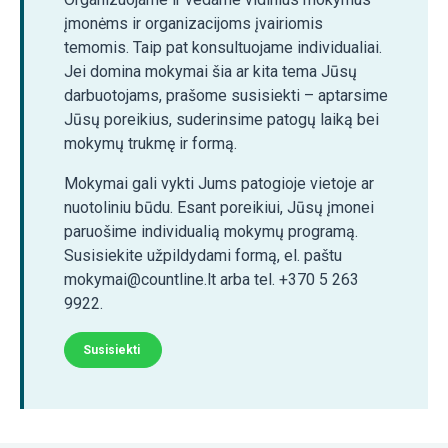
įmonėms ir organizacijoms įvairiomis
temomis. Taip pat konsultuojame individualiai.
Jei domina mokymai šia ar kita tema Jūsų
darbuotojams, prašome susisiekti – aptarsime
Jūsų poreikius, suderinsime patogų laiką bei
mokymų trukmę ir formą.
Mokymai gali vykti Jums patogioje vietoje ar
nuotoliniu būdu. Esant poreikiui, Jūsų įmonei
paruošime individualią mokymų programą.
Susisiekite užpildydami formą, el. paštu
mokymai@countline.lt arba tel. +370 5 263
9922.
Susisiekti