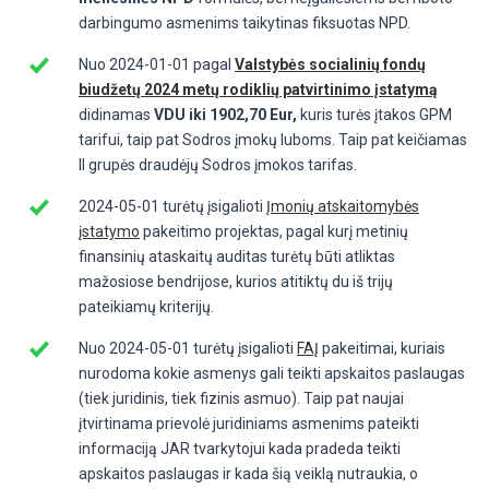
darbingumo asmenims taikytinas fiksuotas NPD.
Nuo 2024-01-01 pagal
Valstybės socialinių fondų
biudžetų 2024 metų rodiklių patvirtinimo įstatymą
didinamas
VDU iki 1902,70 Eur,
kuris turės įtakos GPM
tarifui, taip pat Sodros įmokų luboms. Taip pat keičiamas
II grupės draudėjų Sodros įmokos tarifas.
2024-05-01 turėtų įsigalioti
Įmonių atskaitomybės
įstatymo
pakeitimo projektas, pagal kurį metinių
finansinių ataskaitų auditas turėtų būti atliktas
mažosiose bendrijose, kurios atitiktų du iš trijų
pateikiamų kriterijų.
Nuo 2024-05-01 turėtų įsigalioti
FAĮ
pakeitimai, kuriais
nurodoma kokie asmenys gali teikti apskaitos paslaugas
(tiek juridinis, tiek fizinis asmuo). Taip pat naujai
įtvirtinama prievolė juridiniams asmenims pateikti
informaciją JAR tvarkytojui kada pradeda teikti
apskaitos paslaugas ir kada šią veiklą nutraukia, o