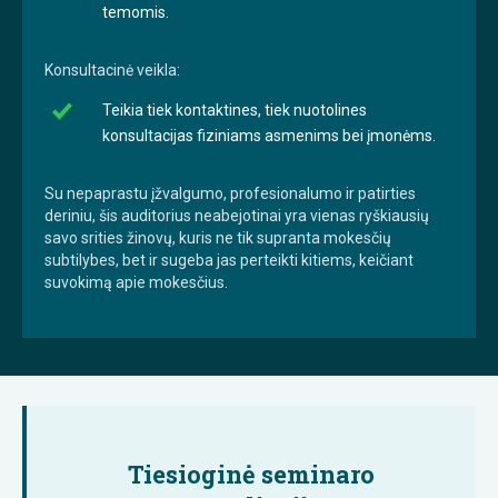
temomis.
Konsultacinė veikla:
Teikia tiek kontaktines, tiek nuotolines
konsultacijas fiziniams asmenims bei įmonėms.
Su nepaprastu įžvalgumo, profesionalumo ir patirties
deriniu, šis auditorius neabejotinai yra vienas ryškiausių
savo srities žinovų, kuris ne tik supranta mokesčių
subtilybes, bet ir sugeba jas perteikti kitiems, keičiant
suvokimą apie mokesčius.
Tiesioginė seminaro