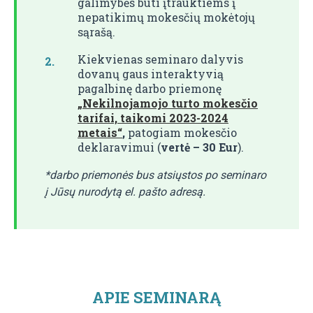
galimybės būti įtrauktiems į
nepatikimų mokesčių mokėtojų
sąrašą.
Kiekvienas seminaro dalyvis
dovanų gaus interaktyvią
pagalbinę darbo priemonę
„Nekilnojamojo turto mokesčio
tarifai, taikomi 2023-2024
metais“
,
patogiam mokesčio
deklaravimui (
vertė – 30 Eur
).
*darbo priemonės bus atsiųstos po seminaro
į Jūsų nurodytą el. pašto adresą.
APIE SEMINARĄ