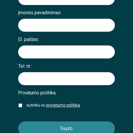
Įmonės pavadinimas:
El. paštas:
*
Tel. nr.:
*
Privatumo politika
*
sutinku su
privatumo politika
.