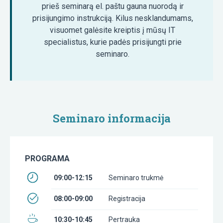
prieš seminarą el. paštu gauna nuorodą ir
prisijungimo instrukciją. Kilus nesklandumams,
visuomet galėsite kreiptis į mūsų IT
specialistus, kurie padės prisijungti prie
seminaro.
Seminaro informacija
PROGRAMA
09:00-12:15
Seminaro trukmė
08:00-09:00
Registracija
10:30-10:45
Pertrauka