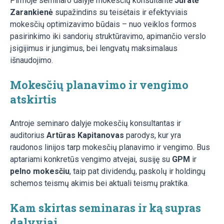
Pirmoje seminaro dalyje mokesčių konsultantė
Jūratė
Zarankienė
supažindins su teisėtais ir efektyviais
mokesčių optimizavimo būdais – nuo veiklos formos
pasirinkimo iki sandorių struktūravimo, apimančio verslo
įsigijimus ir jungimus, bei lengvatų maksimalaus
išnaudojimo.
Mokesčių planavimo ir vengimo
atskirtis
Antroje seminaro dalyje mokesčių konsultantas ir
auditorius
Artūras Kapitanovas
parodys, kur yra
raudonos linijos tarp mokesčių planavimo ir vengimo. Bus
aptariami konkretūs vengimo atvejai, susiję su
GPM
ir
pelno mokesčiu
, taip pat dividendų, paskolų ir holdingų
schemos teismų akimis bei aktuali teismų praktika.
Kam skirtas seminaras ir ką supras
dalyviai