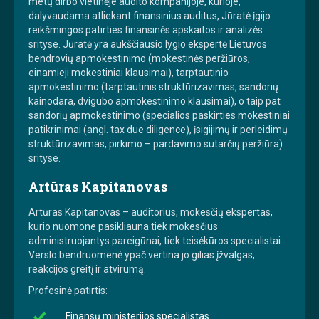
metų dirbo vietinėje audito kompanijoje, kurioje,
dalyvaudama atliekant finansinius auditus, Jūratė įgijo
reikšmingos patirties finansinės apskaitos ir analizės
srityse. Jūratė yra aukščiausio lygio ekspertė Lietuvos
bendrovių apmokestinimo (mokestinės peržiūros,
einamieji mokestiniai klausimai), tarptautinio
apmokestinimo (tarptautinis struktūrizavimas, sandorių
kainodara, dvigubo apmokestinimo klausimai), o taip pat
sandorių apmokestinimo (specialios paskirties mokestiniai
patikrinimai (angl. tax due diligence), įsigijimų ir perleidimų
struktūrizavimas, pirkimo – pardavimo sutarčių peržiūra)
srityse.
Artūras Kapitanovas
Artūras Kapitanovas – auditorius, mokesčių ekspertas,
kurio nuomone pasikliauna tiek mokesčius
administruojantys pareigūnai, tiek teisėkūros specialistai.
Verslo bendruomenė ypač vertina jo gilias įžvalgas,
reakcijos greitį ir atvirumą.
Profesinė patirtis:
Finansų ministerijos specialistas.