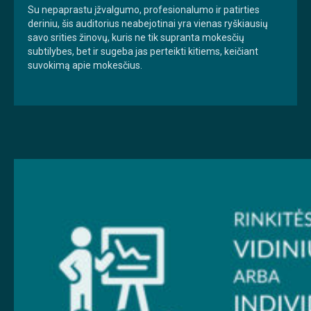
Su nepaprastu įžvalgumo, profesionalumo ir patirties
deriniu, šis auditorius neabejotinai yra vienas ryškiausių
savo srities žinovų, kuris ne tik supranta mokesčių
subtilybes, bet ir sugeba jas perteikti kitiems, keičiant
suvokimą apie mokesčius.