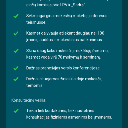
ginčų komisiją prie LRV ir „Sodrą“.
Sėkmingai gina mokesčių mokėtojų interesus
teismuose.
Kasmet dalyvauja atliekant daugiau nei 100
įmonių auditus ir mokestinius patikrinimus.
Skiria daug laiko mokesčių mokėtojų švietimui,
kasmet veda virš 70 mokymų ir seminarų.
Dažnas pranešėjas verslo konferencijose.
Dažnai cituojamas žiniasklaidoje mokesčių
temomis.
Konsultacinė veikla:
Teikia tiek kontaktines, tiek nuotolines
konsultacijas fiziniams asmenims bei įmonėms.