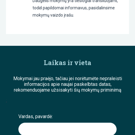
Daugelis mokymų yra tiesiogiai transliuojami,
todėl papildomai informavus, pasidalinsime
mokymų vaizdo įrašu.
Laikas ir vieta
Mokymai jau praėjo, tačiau jei norėtumėte nepraleisti
informacijos apie naujai paskelbtas datas,
rekomenduojame užsisakyti šių mokymų priminimą
;
Vardas, pavardė: