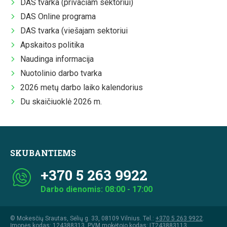
DAS tvarka (privačiam sektoriui)
DAS Online programa
DAS tvarka (viešajam sektoriui
Apskaitos politika
Naudinga informacija
Nuotolinio darbo tvarka
2026 metų darbo laiko kalendorius
Du skaičiuoklė 2026 m.
SKUBANTIEMS
+370 5 263 9922
Darbo dienomis: 08:00 - 17:00
© Mokesčių Srautas, Sėlių g. 33, 08109 Vilnius. Tel.:
+370 5 263 9922
.
Įmonės kodas: 124388313, PVM mokėtojo kodas: LT243883113,