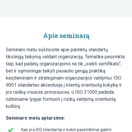
Apie seminarą
Seminaro metu sužinosite apie parinktų standartų
tikslingą taikymą valdant organizaciją. Tematika pasirinkta
taip, kad padėtų organizacijoms ne tik „siekti sertifikato“,
bet ir sąmoningai taikyti pasaulio gerąją praktiką
kasdieniniam ir strateginiam organizacijos valdymui. ISO
9001 standartas akcentuoja į klientą orientuotą kokybę ir
jos raišką visuose procesuose, o ISO 31000 padeda
rutininiame lygyje formuoti į rizikų valdymą orientuotą
kultūrą.
Seminaro metu aptarsime:
Kas yra ISO standartai ir kokie pasirinkimai galimi