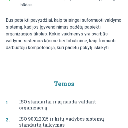
būdais.
Bus pateikti pavyzdžiai, kaip teisingai suformuoti valdymo
sistemą, kad jos įgyvendinimas padėtų pasiekti
organizacijos tikslus. Kokie vaidmenys yra svarbūs
valdymo sistemos kūrime bei tobulinime, kaip formuoti
darbuotojų kompetenciją, kuri padėtų pokytį išlaikyti.
Temos
ISO standartai ir jų nauda valdant
organizaciją
ISO 9001:2015 ir kitų vadybos sistemų
standartų taikymas