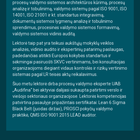
procesų valdymo sistemos architektūros kūrimą, procesų
analizę ir tobulinimą, valdymo sistemų pagal ISO 9001, ISO
14001, ISO 21001 ir kt. standartus integravimą,
dokumentų sistemos lygmenų analizę ir tobulinimo
sprendimus, procesinės valdymo sistemos formavimą,
valdymo sistemos vidinis auditą.
Lektorė taip pat yra teikusi aukštųjų mokyklų veiklos
analizės, vidinio audito ir ekspertinių patarimų paslaugas,
padedančias atitikti Europos kokybės standartus ir
sėkmingai pasiruošti SKVC vertinimams, bei konsultacijas
organizacijoms diegiant vidaus kontrolės ir rizikų vertinimo
sistemas pagal LR teisės aktų reikalavimus.
Šiuo metu lektorė dirba procesų valdymo eksperte UAB
„Audifina“ bei aktyviai dalijasi sukaupta patirtimi verslo ir
viešojo sektoriaus organizacijose. Lektorės kompetencijas
patvirtina pasaulyje pripažintais sertifikatai: Lean 6 Sigma
Black Belt (juodas diržas), PROSCI pokyčių valdymo
praktikė, QMS ISO 9001:2015 LEAD auditor.