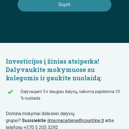
Investicijos į žinias atsiperka!
Dalyvaukite mokymuose su
kolegomis ir gaukite nuolaidą:
Dalyvaujant 3 ir daugiau dalyvių, taikoma papildoma 10
% nuolaida
Domina mokymai didesnei dalyvių
grupei?
Susisiekite
ilma.macaitiene@countline.lt
arba
telefonu +370 5 205 3292