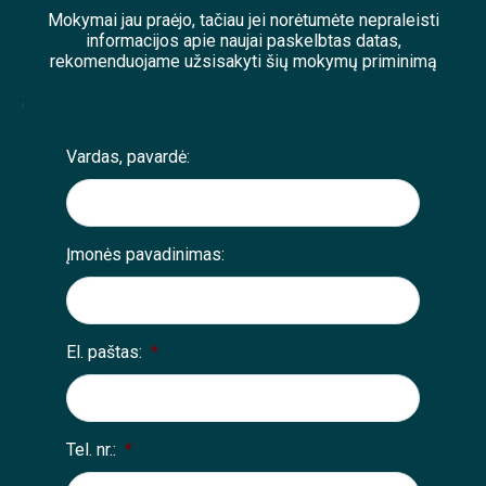
Mokymai jau praėjo, tačiau jei norėtumėte nepraleisti
informacijos apie naujai paskelbtas datas,
rekomenduojame užsisakyti šių mokymų priminimą
;
Vardas, pavardė:
Įmonės pavadinimas:
El. paštas:
*
Tel. nr.:
*