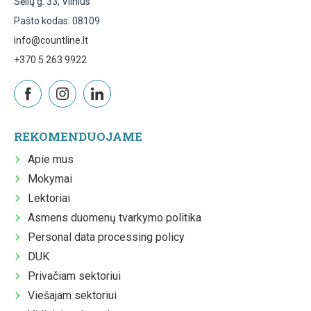
Sėlių g. 33, Vilnius
Pašto kodas: 08109
info@countline.lt
+370 5 263 9922
REKOMENDUOJAME
Apie mus
Mokymai
Lektoriai
Asmens duomenų tvarkymo politika
Personal data processing policy
DUK
Privačiam sektoriui
Viešajam sektoriui