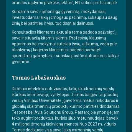
brandos ugdymo praktikė, lektorė, HR srities profesionalė.
Kurdama savo sąmoningą gyvenimą, mokydamasi,
investuodama laiką į žmogaus pažinimą, sukaupiau daug
žinių bei patirties ir visu tuo dosniai dalinuosi.
Konsultacijos klientams aktualia tema padeda pažvelgti į
save ir situaciją kitomis akimis. Profesinių klausimų
aptarimas bei mokymai suteikia žinių, aiškumą, veda prie
atsakymų į karjeros klausimus, padeda pamatyti
sprendimų galimybes ir suteikia postūmį atradimus taikyti
gyvenme.
Tomas Labašauskas
Dirbtinio intelekto entuziastas, kelių skaitmeninių verslų
įkūrėjas bei inovacijų vystytojas. Tomas baigęs Tarptautinį
verslą Vilniaus Universitete įgavo kelis metus rinkodaros ir
globalių skaitmeninių produktų kūrimo patirties dirbdamas
Tesonet bei Avia Solutions Group. Pastarojoje įmonėje jam
teko auginti produktus, kuriais šiuo metu naudojasi beveik
4 milijonai žmonių kiekvieną mėnesį. Nuo 2023 m. vidurio
Tomas dedikuoja visą savo laiką asmeninių verslų