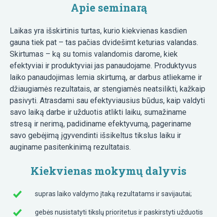
Apie seminarą
Laikas yra išskirtinis turtas, kurio kiekvienas kasdien
gauna tiek pat – tas pačias dvidešimt keturias valandas.
Skirtumas – ką su tomis valandomis darome, kiek
efektyviai ir produktyviai jas panaudojame. Produktyvus
laiko panaudojimas lemia skirtumą, ar darbus atliekame ir
džiaugiamės rezultatais, ar stengiamės neatsilikti, kažkaip
pasivyti. Atrasdami sau efektyviausius būdus, kaip valdyti
savo laiką darbe ir užduotis atlikti laiku, sumažiname
stresą ir nerimą, padidiname efektyvumą, pageriname
savo gebėjimą įgyvendinti išsikeltus tikslus laiku ir
auginame pasitenkinimą rezultatais.
Kiekvienas mokymų dalyvis
supras laiko valdymo įtaką rezultatams ir savijautai;
gebės nusistatyti tikslų prioritetus ir paskirstyti užduotis