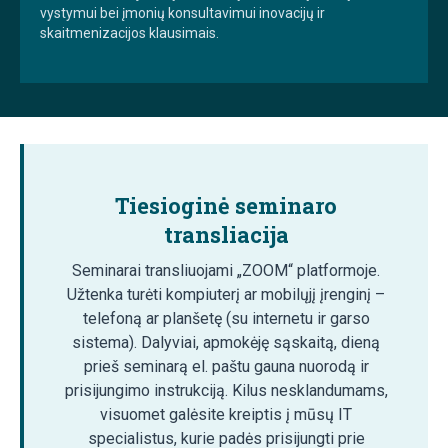
vystymui bei įmonių konsultavimui inovacijų ir
skaitmenizacijos klausimais.
Tiesioginė seminaro
transliacija
Seminarai transliuojami „ZOOM“ platformoje.
Užtenka turėti kompiuterį ar mobilųjį įrenginį –
telefoną ar planšetę (su internetu ir garso
sistema). Dalyviai, apmokėję sąskaitą, dieną
prieš seminarą el. paštu gauna nuorodą ir
prisijungimo instrukciją. Kilus nesklandumams,
visuomet galėsite kreiptis į mūsų IT
specialistus, kurie padės prisijungti prie