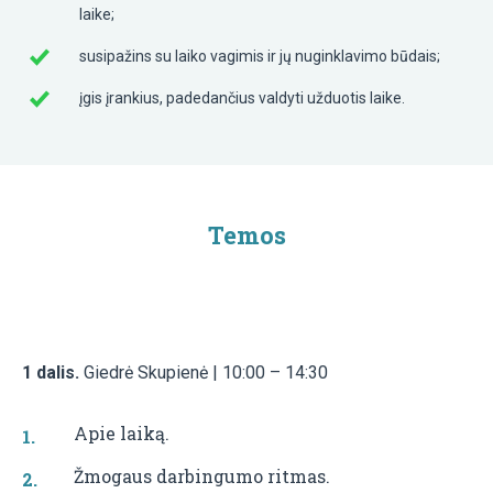
laike;
susipažins su laiko vagimis ir jų nuginklavimo būdais;
įgis įrankius, padedančius valdyti užduotis laike.
Temos
1 dalis.
Giedrė Skupienė | 10:00 – 14:30
Apie laiką.
Žmogaus darbingumo ritmas.