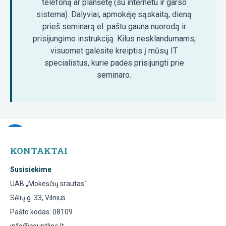
telefoną ar planšetę (su internetu ir garso
sistema). Dalyviai, apmokėję sąskaitą, dieną
prieš seminarą el. paštu gauna nuorodą ir
prisijungimo instrukciją. Kilus nesklandumams,
visuomet galėsite kreiptis į mūsų IT
specialistus, kurie padės prisijungti prie
seminaro.
KONTAKTAI
Susisiekime
UAB „Mokesčių srautas“
Sėlių g. 33, Vilnius
Pašto kodas: 08109
info@countline.lt