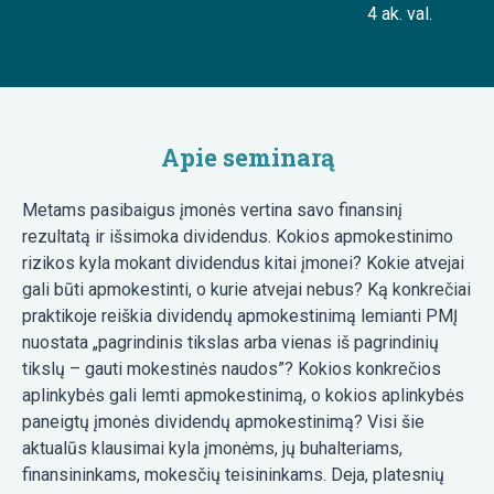
4 ak. val.
Apie seminarą
Metams pasibaigus įmonės vertina savo finansinį
rezultatą ir išsimoka dividendus. Kokios apmokestinimo
rizikos kyla mokant dividendus kitai įmonei? Kokie atvejai
gali būti apmokestinti, o kurie atvejai nebus? Ką konkrečiai
praktikoje reiškia dividendų apmokestinimą lemianti PMĮ
nuostata „pagrindinis tikslas arba vienas iš pagrindinių
tikslų – gauti mokestinės naudos”? Kokios konkrečios
aplinkybės gali lemti apmokestinimą, o kokios aplinkybės
paneigtų įmonės dividendų apmokestinimą? Visi šie
aktualūs klausimai kyla įmonėms, jų buhalteriams,
finansininkams, mokesčių teisininkams. Deja, platesnių