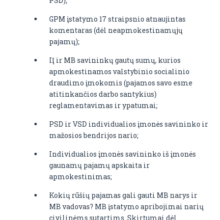
PSD);
GPM įstatymo 17 straipsnio atnaujintas
komentaras (dėl neapmokestinamųjų
pajamų);
IĮ ir MB savininkų gautų sumų, kurios
apmokestinamos valstybinio socialinio
draudimo įmokomis (pajamos savo esme
atitinkančios darbo santykius)
reglamentavimas ir ypatumai;
PSD ir VSD individualios įmonės savininko ir
mažosios bendrijos nario;
Individualios įmonės savininko iš įmonės
gaunamų pajamų apskaita ir
apmokestinimas;
Kokių rūšių pajamas gali gauti MB narys ir
MB vadovas? MB įstatymo apribojimai narių
civilinėms sutartims. Skirtumai dėl