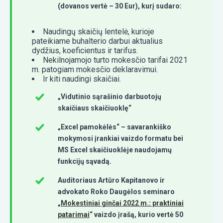
(dovanos vertė – 30 Eur), kurį sudaro:
Naudingų skaičių lentelė, kurioje
pateikiame buhalterio darbui aktualius
dydžius, koeficientus ir tarifus.
Nekilnojamojo turto mokesčio tarifai 2021
m. patogiam mokesčio deklaravimui.
Ir kiti naudingi skaičiai.
„Vidutinio sąrašinio darbuotojų
skaičiaus skaičiuoklę“
„Excel pamokėlės“ – savarankiško
mokymosi įrankiai vaizdo formatu bei
MS Excel skaičiuoklėje naudojamų
funkcijų sąvadą.
Auditoriaus Artūro Kapitanovo ir
advokato Roko Daugėlos seminaro
„
Mokestiniai ginčai 2022 m.: praktiniai
patarimai
“ vaizdo įrašą, kurio vertė 50