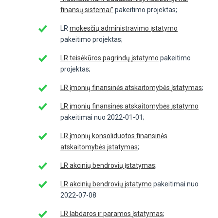
finansų sistemai”
pakeitimo projektas;
LR
mokesčių administravimo įstatymo
pakeitimo projektas;
LR teisėkūros pagrindų įstatymo
pakeitimo
projektas;
LR įmonių finansinės atskaitomybės įstatymas
;
LR įmonių finansinės atskaitomybės įstatymo
pakeitimai nuo 2022-01-01;
LR įmonių konsoliduotos finansinės
atskaitomybės įstatymas
;
LR akcinių bendrovių įstatymas
;
LR akcinių bendrovių įstatymo
pakeitimai nuo
2022-07-08
LR labdaros ir paramos įstatymas
;