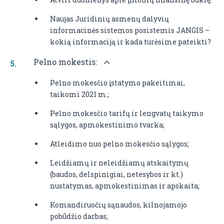
Naujas Juridinių asmenų dalyvių
informacinės sistemos posistemis JANGIS –
kokią informaciją ir kada turėsime pateikti?
Pelno mokestis:
Pelno mokesčio įstatymo pakeitimai,
taikomi 2021 m.;
Pelno mokesčio tarifų ir lengvatų taikymo
sąlygos, apmokestinimo tvarka;
Atleidimo nuo pelno mokesčio sąlygos;
Leidžiamų ir neleidžiamų atskaitymų
(baudos, delspinigiai, netesybos ir kt.)
nustatymas, apmokestinimas ir apskaita;
Komandiruočių sąnaudos, kilnojamojo
pobūdžio darbas;