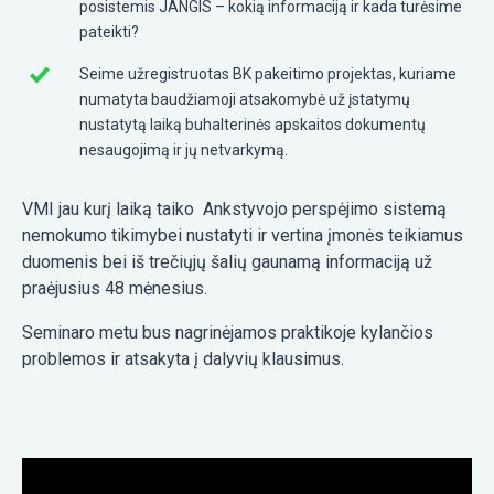
posistemis JANGIS – kokią informaciją ir kada turėsime
pateikti?
Seime užregistruotas BK pakeitimo projektas, kuriame
numatyta baudžiamoji atsakomybė už įstatymų
nustatytą laiką buhalterinės apskaitos dokumentų
nesaugojimą ir jų netvarkymą.
VMI jau kurį laiką taiko Ankstyvojo perspėjimo sistemą
nemokumo tikimybei nustatyti ir vertina įmonės teikiamus
duomenis bei iš trečiųjų šalių gaunamą informaciją už
praėjusius 48 mėnesius.
Seminaro metu bus nagrinėjamos praktikoje kylančios
problemos ir atsakyta į dalyvių klausimus.