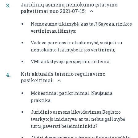
Juridinių asmenų nemokumo įstatymo
pakeitimai nuo 2021-07-15:
Nemokumo tikimybė: kas tai? Sąvoka, rizikos
vertinimas, išimtys;
Vadovo pareigos ir atsakomybė, susijusi su
nemokumo tikimybe ir jos vertinimu;
VMI ankstyvojo perspėjimo sistema.
Kiti aktualūs teisinio reguliavimo
pasikeitimai:
Mokestiniai patikrinimai. Naujausia
praktika.
Juridinio asmens likvidavimas Registro
tvarkytojo iniciatyva: ar tai nebus galimybė
turtą paversti bešeimininkiu?
Atviri duomenys apie įmonių finansinę būklę.