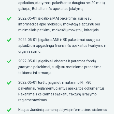
apskaitos įstatymas, pakeičiantis daugiau nei 20 metų
galiojusį Buhalterinės apskaitos įstatymą.
2022-05-01 įsigalioja MAĮ pakeitimai, susiję su
informacijos apie mokesčių mokėtoją slaptumu bei
minimaliais patikimų mokesčių mokėtojų kriterijais.
2022-05-01 įsigalioja ANK ir BK pakeitimai, susiję su
aplaidžiu ir apgaulingu finansinės apskaitos tvarkymu ir
organizavimu.
2022-05-01 įsigalioja Labdaros ir paramos fondų
įstatymo pakeitimai, susiję su metiniame pranešime
teikiama informacija.
2022-05-01 turėtų įsigalioti ir nutarimo Nr. 780
pakeitimai, reglamentuojantys apskaitos dokumentus.
Pakeitimais keičiamas sąskaitų faktūrų išrašymo
reglamentavimas.
Naujas Juridinių asmenų dalyvių informacinės sistemos