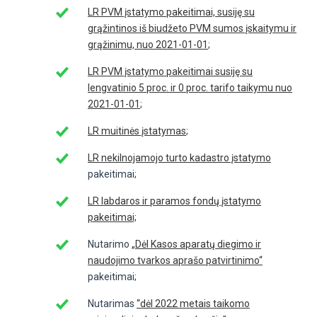
LR PVM įstatymo pakeitimai, susiję su
grąžintinos iš biudžeto PVM sumos įskaitymu ir
grąžinimu, nuo 2021-01-01
;
LR PVM įstatymo pakeitimai susiję su
lengvatinio 5 proc. ir 0 proc. tarifo taikymu nuo
2021-01-01
;
LR muitinės įstatymas
;
LR nekilnojamojo turto kadastro įstatymo
pakeitimai;
LR labdaros ir paramos fondų įstatymo
pakeitimai;
Nutarimo
„Dėl Kasos aparatų diegimo ir
naudojimo tvarkos aprašo patvirtinimo“
pakeitimai;
Nutarimas
“dėl 2022 metais taikomo