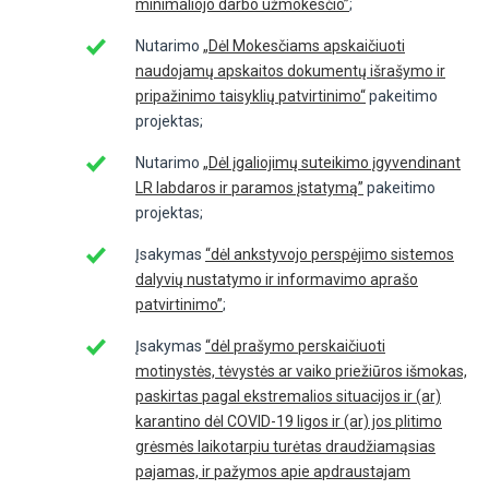
minimaliojo darbo užmokesčio”
;
Nutarimo
„Dėl Mokesčiams apskaičiuoti
naudojamų apskaitos dokumentų išrašymo ir
pripažinimo taisyklių patvirtinimo“
pakeitimo
projektas;
Nutarimo
„Dėl įgaliojimų suteikimo įgyvendinant
LR labdaros ir paramos įstatymą”
pakeitimo
projektas;
Įsakymas
“dėl ankstyvojo perspėjimo sistemos
dalyvių nustatymo ir informavimo aprašo
patvirtinimo”
;
Įsakymas
“dėl prašymo perskaičiuoti
motinystės, tėvystės ar vaiko priežiūros išmokas,
paskirtas pagal ekstremalios situacijos ir (ar)
karantino dėl COVID-19 ligos ir (ar) jos plitimo
grėsmės laikotarpiu turėtas draudžiamąsias
pajamas, ir pažymos apie apdraustajam