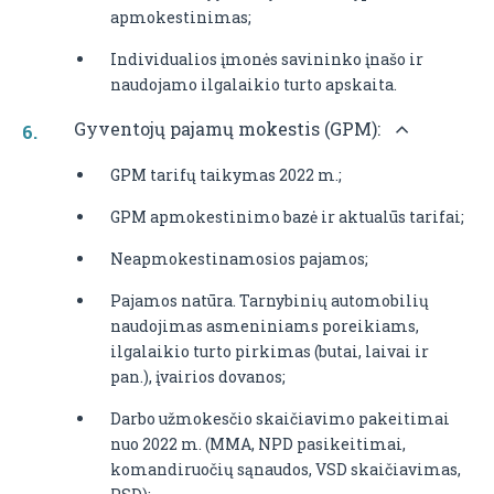
apmokestinimas;
Individualios įmonės savininko įnašo ir
naudojamo ilgalaikio turto apskaita.
Gyventojų pajamų mokestis (GPM):
GPM tarifų taikymas 2022 m.;
GPM apmokestinimo bazė ir aktualūs tarifai;
Neapmokestinamosios pajamos;
Pajamos natūra. Tarnybinių automobilių
naudojimas asmeniniams poreikiams,
ilgalaikio turto pirkimas (butai, laivai ir
pan.), įvairios dovanos;
Darbo užmokesčio skaičiavimo pakeitimai
nuo 2022 m. (MMA, NPD pasikeitimai,
komandiruočių sąnaudos, VSD skaičiavimas,