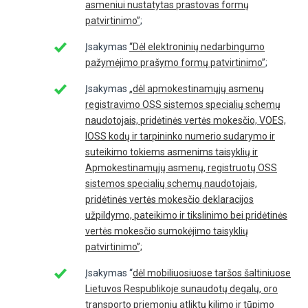
asmeniui nustatytas prastovas formų
patvirtinimo”
;
Įsakymas
“Dėl elektroninių nedarbingumo
pažymėjimo prašymo formų patvirtinimo”
;
Įsakymas
„dėl apmokestinamųjų asmenų
registravimo OSS sistemos specialių schemų
naudotojais, pridėtinės vertės mokesčio, VOES,
IOSS kodų ir tarpininko numerio sudarymo ir
suteikimo tokiems asmenims taisyklių ir
Apmokestinamųjų asmenų, registruotų OSS
sistemos specialių schemų naudotojais,
pridėtinės vertės mokesčio deklaracijos
užpildymo, pateikimo ir tikslinimo bei pridėtinės
vertės mokesčio sumokėjimo taisyklių
patvirtinimo”;
Įsakymas “
dėl mobiliuosiuose taršos šaltiniuose
Lietuvos Respublikoje sunaudotų degalų, oro
transporto priemonių atliktų kilimo ir tūpimo