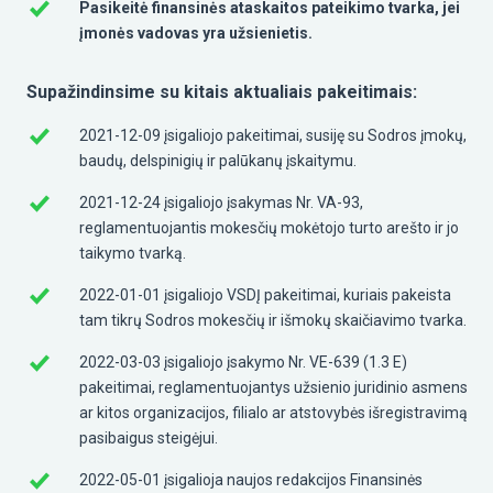
Pasikeitė finansinės ataskaitos pateikimo tvarka, jei
įmonės vadovas yra užsienietis.
Supažindinsime su kitais aktualiais pakeitimais:
2021-12-09 įsigaliojo pakeitimai, susiję su Sodros įmokų,
baudų, delspinigių ir palūkanų įskaitymu.
2021-12-24 įsigaliojo įsakymas Nr. VA-93,
reglamentuojantis mokesčių mokėtojo turto arešto ir jo
taikymo tvarką.
2022-01-01 įsigaliojo VSDĮ pakeitimai, kuriais pakeista
tam tikrų Sodros mokesčių ir išmokų skaičiavimo tvarka.
2022-03-03 įsigaliojo įsakymo Nr. VE-639 (1.3 E)
pakeitimai, reglamentuojantys užsienio juridinio asmens
ar kitos organizacijos, filialo ar atstovybės išregistravimą
pasibaigus steigėjui.
2022-05-01 įsigalioja naujos redakcijos Finansinės