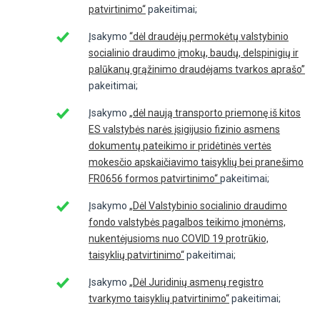
patvirtinimo“
pakeitimai;
Įsakymo
“dėl draudėjų permokėtų valstybinio
socialinio draudimo įmokų, baudų, delspinigių ir
palūkanų grąžinimo draudėjams tvarkos aprašo”
pakeitimai;
Įsakymo
„dėl naują transporto priemonę iš kitos
ES valstybės narės įsigijusio fizinio asmens
dokumentų pateikimo ir pridėtinės vertės
mokesčio apskaičiavimo taisyklių bei pranešimo
FR0656 formos patvirtinimo“
pakeitimai;
Įsakymo
„Dėl Valstybinio socialinio draudimo
fondo valstybės pagalbos teikimo įmonėms,
nukentėjusioms nuo COVID 19 protrūkio,
taisyklių patvirtinimo“
pakeitimai;
Įsakymo
„Dėl Juridinių asmenų registro
tvarkymo taisyklių patvirtinimo“
pakeitimai;