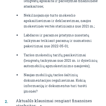
lengvatų apskaita ir parodymas finansinėse
ataskaitose;
Nekilnojamojo turto mokesčio
apskaičiavimas ir deklaravimas, naujos
mokestinės vertės statiniams nuo 2021 m.;
Labdaros ir paramos įstatymo nuostatų
taikymas teikiant paramą ir numatomi
pakeitimai nuo 2022-05-01;
Taršos mokesčių tarifų pasikeitimai
(lengvatų taikymas nuo 2021 m. ir dyzelinių
automobilių apmokestinimo naujovės);
Naujas mobiliųjų taršos šaltinių
dokumentacijos reguliavimas. Kokią
informaciją ir dokumentus turi turėti
įmonės?
Aktualūs klausimai rengiant finansines
ataskaitas: