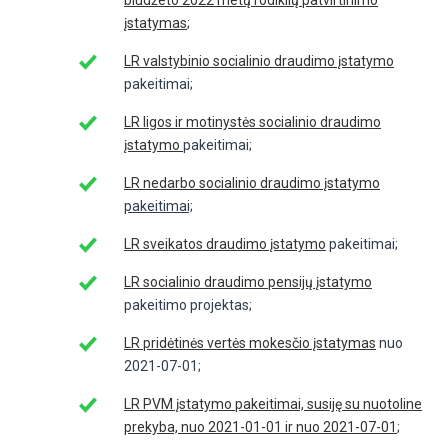
biudžeto 2022 metų rodiklių patvirtinimo
įstatymas
;
LR valstybinio socialinio draudimo įstatymo
pakeitimai;
LR ligos ir motinystės socialinio draudimo
įstatymo
pakeitimai;
LR nedarbo socialinio draudimo įstatymo
pakeitimai;
LR sveikatos draudimo įstatymo
pakeitimai;
LR socialinio draudimo pensijų įstatymo
pakeitimo projektas;
LR pridėtinės vertės mokesčio įstatymas
nuo
2021-07-01;
LR PVM įstatymo pakeitimai, susiję su nuotoline
prekyba, nuo 2021-01-01 ir nuo 2021-07-01
;