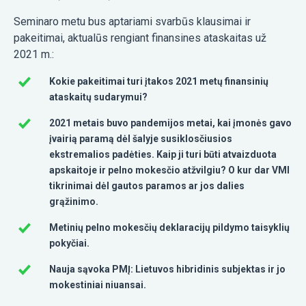
Seminaro metu bus aptariami svarbūs klausimai ir
pakeitimai, aktualūs rengiant finansines ataskaitas už
2021 m.:
Kokie pakeitimai turi įtakos 2021 metų finansinių
ataskaitų sudarymui?
2021 metais buvo pandemijos metai, kai įmonės gavo
įvairią paramą dėl šalyje susiklosčiusios
ekstremalios padėties. Kaip ji turi būti atvaizduota
apskaitoje ir pelno mokesčio atžvilgiu? O kur dar VMI
tikrinimai dėl gautos paramos ar jos dalies
grąžinimo.
Metinių pelno mokesčių deklaracijų pildymo taisyklių
pokyčiai.
Nauja sąvoka PMĮ: Lietuvos hibridinis subjektas ir jo
mokestiniai niuansai.