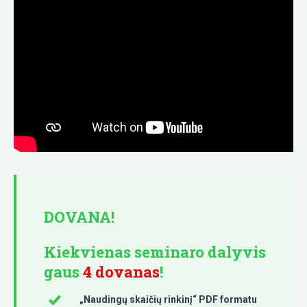
DOVANA!
Kiekvienas seminaro dalyvis
gaus
4 dovanas
!
„Naudingų skaičių rinkinį“ PDF formatu