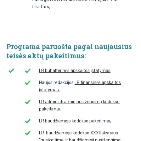
tikslais;
Programa paruošta pagal naujausius
teisės aktų pakeitimus:
LR buhalterinės apskaitos įstatymas
;
Naujos redakcijos
LR finansinės apskaitos
įstatymas
;
LR administracinių nusižengimų kodekso
pakeitimai;
LR baudžiamojo kodekso
pakeitimai;
LR baudžiamojo kodekso XXXII skyriaus
“nusikaltimai ir baudžiamieji nusižengimai