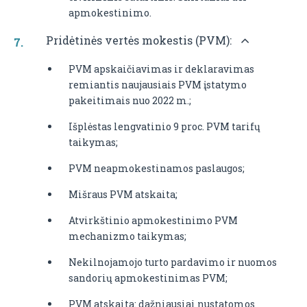
apmokestinimo.
Pridėtinės vertės mokestis (PVM):
PVM apskaičiavimas ir deklaravimas
remiantis naujausiais PVM įstatymo
pakeitimais nuo 2022 m.;
Išplėstas lengvatinio 9 proc. PVM tarifų
taikymas;
PVM neapmokestinamos paslaugos;
Mišraus PVM atskaita;
Atvirkštinio apmokestinimo PVM
mechanizmo taikymas;
Nekilnojamojo turto pardavimo ir nuomos
sandorių apmokestinimas PVM;
PVM atskaita: dažniausiai nustatomos