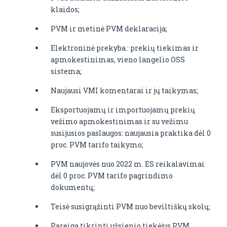
klaidos;
PVM ir metinė PVM deklaracija;
Elektroninė prekyba.: prekių tiekimas ir
apmokestinimas, vieno langelio OSS
sistema;
Naujausi VMI komentarai ir jų taikymas;
Eksportuojamų ir importuojamų prekių
vežimo apmokestinimas ir su vežimu
susijusios paslaugos: naujausia praktika dėl 0
proc. PVM tarifo taikymo;
PVM naujovės nuo 2022 m. ES reikalavimai
dėl 0 proc. PVM tarifo pagrindimo
dokumentų;
Teisė susigrąžinti PVM nuo beviltiškų skolų;
Pareiga tikrinti užsienio tiekėjus PVM