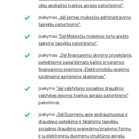
ciklų apskaitos tvarkos aprašo patvirtinimo”;
Įsakymas
„dėl žemės mokesčio administravimo
taisyklių patvirtinimo“
;
Įsakymas
“Dėl Mokesčių mokėtojo turto arešto
taikymo taisyklių patvirtinimo”
;
Įsakymas
„Dėl finansavimo skyrimo projektams,
pateiktiems pagal klimato kaitos programos
finansavimo priemonę „Elektromobilių įsigijimo
juridiniams asmenims skatinimas“
;
Įsakymo
“dėl valstybinio socialinio draudimo
valstybės lėšomis tvarkos aprašo patvirtinimo“
pakeitimai;
Įsakymo
„Dėl Duomenų apie apdraustuosius ir
draudėjus pateikimo ir tikslinimo taisyklių,
socialinio draudimo pranešimų/prašymo formų
ir jų elektroninių duomenų struktūros aprašų