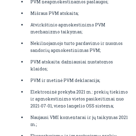
PVM neapmokestinamos paslaugos;
Mišraus PVM atskaita;
Atvirkštinio apmokestinimo PVM
mechanizmo taikymas;
Nekilnojamojo turto pardavimo ir nuomos
sandorių apmokestinimas PVM;
PVM atskaita: dažniausiai nustatomos
klaidos;
PVM ir metinė PVM deklaracija;
Elektroninė prekyba 2021 m.: prekių tiekimo
ir apmokestinimo vietos pasikeitimai nuo
2021-07-01, vieno langelio OSS sistema;
Naujausi VMI komentarai ir jų taikymas 2021
m.;
Eksportuojamų ir importuojamų prekių