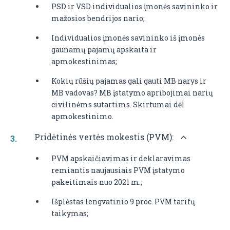
PSD ir VSD individualios įmonės savininko ir
mažosios bendrijos nario;
Individualios įmonės savininko iš įmonės
gaunamų pajamų apskaita ir
apmokestinimas;
Kokių rūšių pajamas gali gauti MB narys ir
MB vadovas? MB įstatymo apribojimai narių
civilinėms sutartims. Skirtumai dėl
apmokestinimo.
Pridėtinės vertės mokestis (PVM):
PVM apskaičiavimas ir deklaravimas
remiantis naujausiais PVM įstatymo
pakeitimais nuo 2021 m.;
Išplėstas lengvatinio 9 proc. PVM tarifų
taikymas;