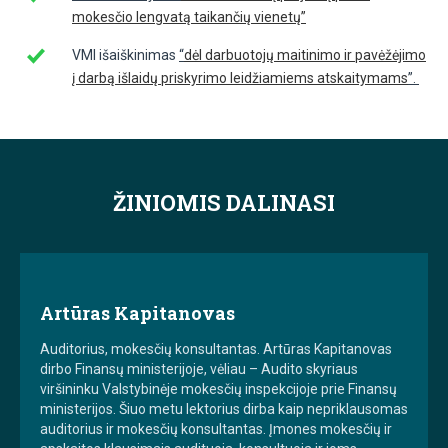
mokesčio lengvatą taikančių vienetų”
VMI išaiškinimas
“
dėl darbuotojų maitinimo ir pavėžėjimo
į darbą išlaidų priskyrimo leidžiamiems atskaitymams
”.
ŽINIOMIS DALINASI
Artūras Kapitanovas
Auditorius, mokesčių konsultantas. Artūras Kapitanovas
dirbo Finansų ministerijoje, vėliau – Audito skyriaus
viršininku Valstybinėje mokesčių inspekcijoje prie Finansų
ministerijos. Šiuo metu lektorius dirba kaip nepriklausomas
auditorius ir mokesčių konsultantas. Įmones mokesčių ir