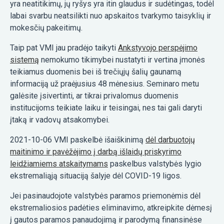
yra neatitikimų, jų ryšys yra itin glaudus ir sudėtingas, todėl
labai svarbu neatsilikti nuo apskaitos tvarkymo taisyklių ir
mokesčių pakeitimų.
Taip pat VMI jau pradėjo taikyti
Ankstyvojo perspėjimo
sistemą
nemokumo tikimybei nustatyti ir vertina įmonės
teikiamus duomenis bei iš trečiųjų šalių gaunamą
informaciją už praėjusius 48 mėnesius. Seminaro metu
galėsite įsivertinti, ar tikrai privalomus duomenis
institucijoms teikiate laiku ir teisingai, nes tai gali daryti
įtaką ir vadovų atsakomybei.
2021-10-06 VMI paskelbė išaiškinimą
dėl darbuotojų
maitinimo ir pavėžėjimo į darbą išlaidų priskyrimo
leidžiamiems atskaitymams
paskelbus valstybės lygio
ekstremaliąją situaciją šalyje dėl COVID-19 ligos.
Jei pasinaudojote valstybės paramos priemonėmis dėl
ekstremaliosios padėties eliminavimo, atkreipkite dėmesį
į gautos paramos panaudojimą ir parodymą finansinėse