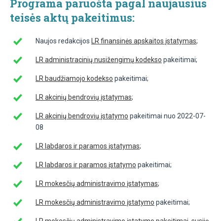
Programa paruošta pagal naujausius
teisės aktų pakeitimus:
Naujos redakcijos
LR finansinės apskaitos įstatymas
;
LR administracinių nusižengimų kodekso
pakeitimai;
LR baudžiamojo kodekso
pakeitimai;
LR akcinių bendrovių įstatymas
;
LR akcinių bendrovių įstatymo
pakeitimai nuo 2022-07-
08
LR labdaros ir paramos įstatymas
;
LR labdaros ir paramos įstatymo
pakeitimai;
LR mokesčių administravimo įstatymas
;
LR mokesčių administravimo įstatymo
pakeitimai;
LR mokesčių administravimo įstatymo pakeitimai, susiję