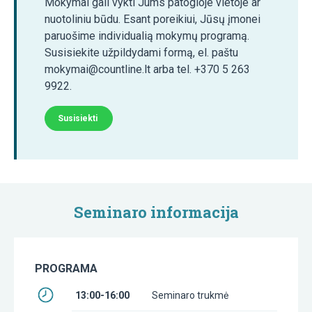
Mokymai gali vykti Jums patogioje vietoje ar
nuotoliniu būdu. Esant poreikiui, Jūsų įmonei
paruošime individualią mokymų programą.
Susisiekite užpildydami formą, el. paštu
mokymai@countline.lt arba tel. +370 5 263
9922.
Susisiekti
Seminaro informacija
PROGRAMA
13:00-16:00
Seminaro trukmė