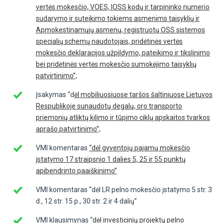
vertės mokesčio, VOES, IOSS kodų ir tarpininko numerio
sudarymo ir suteikimo tokiems asmenims taisyklių ir
Apmokestinamųjų asmenų, registruotų OSS sistemos
specialių schemų naudotojais, pridėtinės vertės
mokesčio deklaracijos užpildymo, pateikimo ir tikslinimo
bei pridėtinės vertės mokesčio sumokėjimo taisyklių
patvirtinimo”;
Įsakymas “d
ėl mobiliuosiuose taršos šaltiniuose Lietuvos
Respublikoje sunaudotų degalų, oro transporto
priemonių atliktų kilimo ir tūpimo ciklų apskaitos tvarkos
aprašo patvirtinimo”;
VMI komentaras
“dėl gyventojų pajamų mokesčio
įstatymo 17 straipsnio 1 dalies 5, 25 ir 55 punktų
apibendrinto paaiškinimo”
VMI komentaras “dėl LR pelno mokesčio įstatymo 5 str. 3
d., 12 str. 15 p., 30 str. 2 ir 4 dalių”
VMI klausimynas
“dėl investicinių projektų pelno