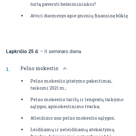
turtą paversti bešeimininkiu?
Atviri duomenys apie įmonių finansinę būklę.
Lapkričio 25 d.
– II seminaro diena.
Pelno mokestis:
Pelno mokesčio įstatymo pakeitimai,
taikomi 2021 m.;
Pelno mokesčio tarifų ir lengvatų taikymo
sąlygos, apmokestinimo tvarka;
Atleidimo nuo pelno mokesčio sąlygos;
Leidžiamų ir neleidžiamų atskaitymų