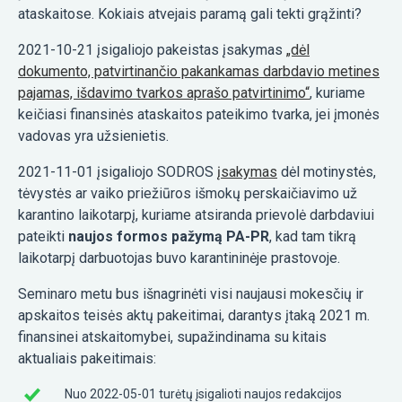
ataskaitose. Kokiais atvejais paramą gali tekti grąžinti?
2021-10-21 įsigaliojo pakeistas įsakymas
„dėl
dokumento, patvirtinančio pakankamas darbdavio metines
pajamas, išdavimo tvarkos aprašo patvirtinimo“
, kuriame
keičiasi finansinės ataskaitos pateikimo tvarka, jei įmonės
vadovas yra užsienietis.
2021-11-01 įsigaliojo SODROS
įsakymas
dėl motinystės,
tėvystės ar vaiko priežiūros išmokų perskaičiavimo už
karantino laikotarpį, kuriame atsiranda prievolė darbdaviui
pateikti
naujos formos pažymą PA-PR
, kad tam tikrą
laikotarpį darbuotojas buvo karantininėje prastovoje.
Seminaro metu bus išnagrinėti visi naujausi mokesčių ir
apskaitos teisės aktų pakeitimai, darantys įtaką 2021 m.
finansinei atskaitomybei, supažindinama su kitais
aktualiais pakeitimais:
Nuo 2022-05-01 turėtų įsigalioti naujos redakcijos