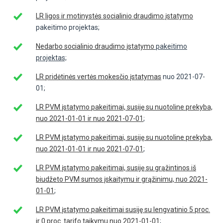
LR ligos ir motinystės socialinio draudimo įstatymo
pakeitimo projektas;
Nedarbo socialinio draudimo įstatymo
pakeitimo
projektas;
LR pridėtinės vertės mokesčio įstatymas
nuo 2021-07-
01;
LR PVM įstatymo pakeitimai, susiję su nuotoline prekyba,
nuo 2021-01-01 ir nuo 2021-07-01
;
LR PVM įstatymo pakeitimai, susiję su nuotoline prekyba,
nuo 2021-01-01 ir nuo 2021-07-01
;
LR PVM įstatymo pakeitimai, susiję su grąžintinos iš
biudžeto PVM sumos įskaitymu ir grąžinimu, nuo 2021-
01-01
;
LR PVM įstatymo pakeitimai susiję su lengvatinio 5 proc.
ir 0 proc. tarifo taikymu nuo 2021-01-01
;