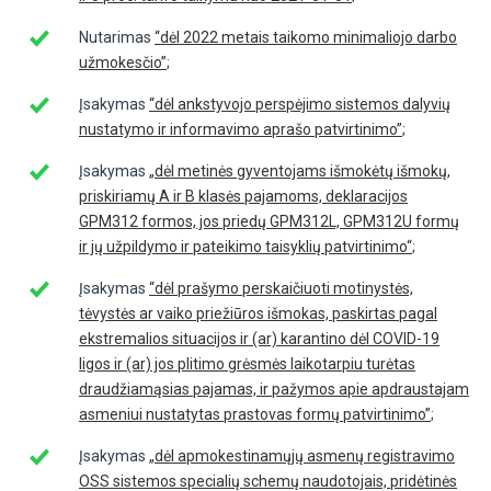
Nutarimas
“dėl 2022 metais taikomo minimaliojo darbo
užmokesčio”
;
Įsakymas
“dėl ankstyvojo perspėjimo sistemos dalyvių
nustatymo ir informavimo aprašo patvirtinimo”
;
Įsakymas
„dėl metinės gyventojams išmokėtų išmokų,
priskiriamų A ir B klasės pajamoms, deklaracijos
GPM312 formos, jos priedų GPM312L, GPM312U formų
ir jų užpildymo ir pateikimo taisyklių patvirtinimo“
;
Įsakymas
“dėl prašymo perskaičiuoti motinystės,
tėvystės ar vaiko priežiūros išmokas, paskirtas pagal
ekstremalios situacijos ir (ar) karantino dėl COVID-19
ligos ir (ar) jos plitimo grėsmės laikotarpiu turėtas
draudžiamąsias pajamas, ir pažymos apie apdraustajam
asmeniui nustatytas prastovas formų patvirtinimo”
;
Įsakymas
„dėl apmokestinamųjų asmenų registravimo
OSS sistemos specialių schemų naudotojais, pridėtinės