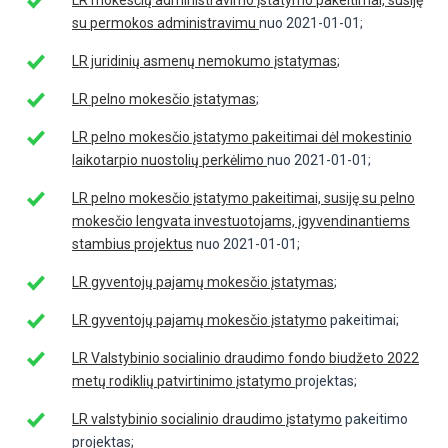
su permokos administravimu
nuo 2021-01-01;
LR juridinių asmenų nemokumo įstatymas
;
LR pelno mokesčio įstatymas
;
LR pelno mokesčio įstatymo pakeitimai dėl mokestinio
laikotarpio nuostolių perkėlimo
nuo 2021-01-01;
LR pelno mokesčio įstatymo pakeitimai, susiję su pelno
mokesčio lengvata investuotojams, įgyvendinantiems
stambius projektus
nuo 2021-01-01;
LR gyventojų pajamų mokesčio įstatymas
;
LR gyventojų pajamų mokesčio įstatymo
pakeitimai;
LR Valstybinio socialinio draudimo fondo biudžeto 2022
metų rodiklių patvirtinimo įstatymo
projektas;
LR valstybinio socialinio draudimo įstatymo
pakeitimo
projektas;