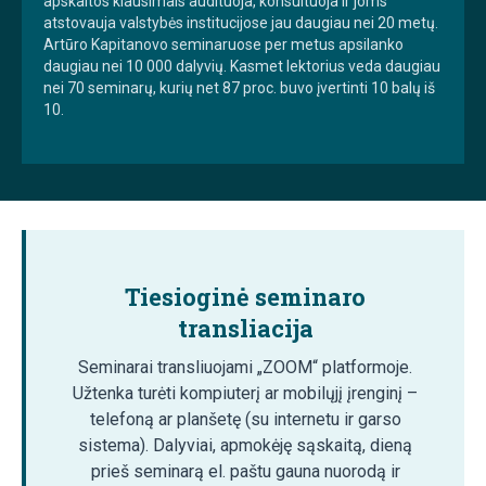
apskaitos klausimais audituoja, konsultuoja ir joms
atstovauja valstybės institucijose jau daugiau nei 20 metų.
Artūro Kapitanovo seminaruose per metus apsilanko
daugiau nei 10 000 dalyvių. Kasmet lektorius veda daugiau
nei 70 seminarų, kurių net 87 proc. buvo įvertinti 10 balų iš
10.
Tiesioginė seminaro
transliacija
Seminarai transliuojami „ZOOM“ platformoje.
Užtenka turėti kompiuterį ar mobilųjį įrenginį –
telefoną ar planšetę (su internetu ir garso
sistema). Dalyviai, apmokėję sąskaitą, dieną
prieš seminarą el. paštu gauna nuorodą ir