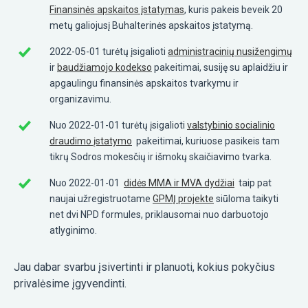
Finansinės apskaitos įstatymas
, kuris pakeis beveik 20
metų galiojusį Buhalterinės apskaitos įstatymą.
2022-05-01 turėtų įsigalioti
administracinių nusižengimų
ir
baudžiamojo kodekso
pakeitimai, susiję su aplaidžiu ir
apgaulingu finansinės apskaitos tvarkymu ir
organizavimu.
Nuo 2022-01-01 turėtų įsigalioti
valstybinio socialinio
draudimo įstatymo
pakeitimai, kuriuose pasikeis tam
tikrų Sodros mokesčių ir išmokų skaičiavimo tvarka.
Nuo 2022-01-01
didės MMA ir MVA dydžiai
taip pat
naujai užregistruotame
GPMĮ projekte
siūloma taikyti
net dvi NPD formules, priklausomai nuo darbuotojo
atlyginimo.
Jau dabar svarbu įsivertinti ir planuoti, kokius pokyčius
privalėsime įgyvendinti.