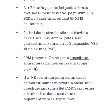
A ir B klasės pajamos bei pasiruošimas
metinės GPM312 deklaracijos pildymui už
2021 m. Pakeitimai pildant GPM312
deklaraciją;
Galimi darbo užmokesčio skaičiavimo
pakeitimai nuo 2022 m. (MMA, NPD
pasikeitimai, komandiruočių sąnaudos, VSD
skaičiavimas, PSD);
GPM įstatymo 17 straipsnio
atnaujintas
komentaras
(dėl neapmokestinamųjų
pajamų);
IĮ ir MB savininkų gautų sumų, kurios
apmokestinamos valstybinio socialinio
draudimo įmokomis (PAJAMOS savo esme
atitinkančios darbo santykius)
reglamentavimas ir ypatumai;