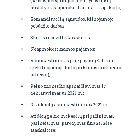
(baudos, delspinigiai, netesybos ir kt.)
nustatymas, apmokestinimas ir apskaita;
Komandiruočių sąnaudos, kilnojamojo
pobūdžio darbas;
Skolos ir beviltiškos skolos;
Neapmokestinamos pajamos;
Apmokestinimas prie pajamų šaltinio
(nekilnojamojo turto pirkimas iš užsienio
piliečių);
Pelno mokesčio apskaičiavimas ir
deklaravimas už 2021 m.;
Dividendų apmokestinimas 2021 m.;
Atidėtų pelno mokesčių pripažinimas,
pasikeitimas, parodymas finansinėse
ataskaitose;