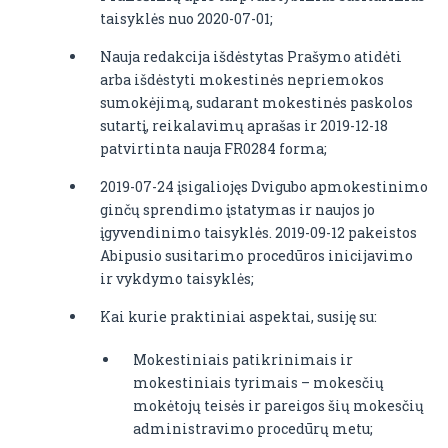
taisyklės nuo 2020-07-01;
Nauja redakcija išdėstytas Prašymo atidėti
arba išdėstyti mokestinės nepriemokos
sumokėjimą, sudarant mokestinės paskolos
sutartį, reikalavimų aprašas ir 2019-12-18
patvirtinta nauja FR0284 forma;
2019-07-24 įsigaliojęs Dvigubo apmokestinimo
ginčų sprendimo įstatymas ir naujos jo
įgyvendinimo taisyklės. 2019-09-12 pakeistos
Abipusio susitarimo procedūros inicijavimo
ir vykdymo taisyklės;
Kai kurie praktiniai aspektai, susiję su:
Mokestiniais patikrinimais ir
mokestiniais tyrimais – mokesčių
mokėtojų teisės ir pareigos šių mokesčių
administravimo procedūrų metu;