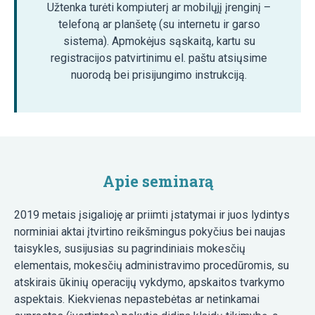
Užtenka turėti kompiuterį ar mobilųjį įrenginį –
telefoną ar planšetę (su internetu ir garso
sistema). Apmokėjus sąskaitą, kartu su
registracijos patvirtinimu el. paštu atsiųsime
nuorodą bei prisijungimo instrukciją.
Apie seminarą
2019 metais įsigalioję ar priimti įstatymai ir juos lydintys
norminiai aktai įtvirtino reikšmingus pokyčius bei naujas
taisykles, susijusias su pagrindiniais mokesčių
elementais, mokesčių administravimo procedūromis, su
atskirais ūkinių operacijų vykdymo, apskaitos tvarkymo
aspektais. Kiekvienas nepastebėtas ar netinkamai