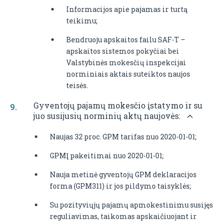
Informacijos apie pajamas ir turtą
teikimu;
Bendruoju apskaitos failu SAF-T –
apskaitos sistemos pokyčiai bei
Valstybinės mokesčių inspekcijai
norminiais aktais suteiktos naujos
teisės.
Gyventojų pajamų mokesčio įstatymo ir su
juo susijusių norminių aktų naujovės:
Naujas 32 proc. GPM tarifas nuo 2020-01-01;
GPMĮ pakeitimai nuo 2020-01-01;
Nauja metinė gyventojų GPM deklaracijos
forma (GPM311) ir jos pildymo taisyklės;
Su pozityviųjų pajamų apmokestinimu susijęs
reguliavimas, taikomas apskaičiuojant ir