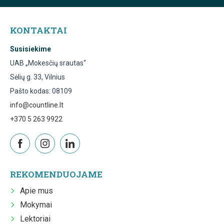
KONTAKTAI
Susisiekime
UAB „Mokesčių srautas“
Sėlių g. 33, Vilnius
Pašto kodas: 08109
info@countline.lt
+370 5 263 9922
REKOMENDUOJAME
Apie mus
Mokymai
Lektoriai