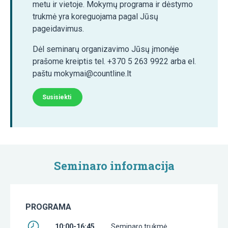
metu ir vietoje. Mokymų programa ir dėstymo
trukmė yra koreguojama pagal Jūsų
pageidavimus.
Dėl seminarų organizavimo Jūsų įmonėje
prašome kreiptis tel. +370 5 263 9922 arba el.
paštu mokymai@countline.lt
Susisiekti
Seminaro informacija
PROGRAMA
10:00-16:45
Seminaro trukmė