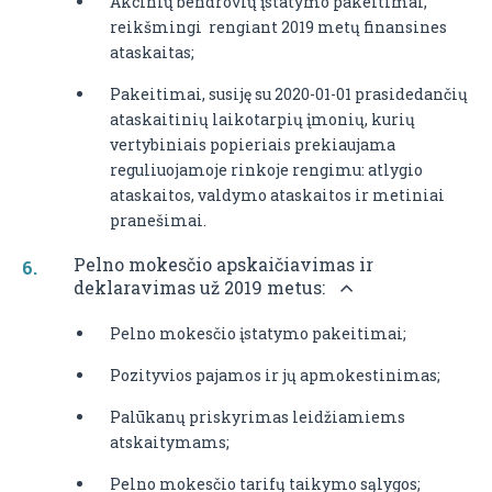
Akcinių bendrovių įstatymo pakeitimai,
reikšmingi rengiant 2019 metų finansines
ataskaitas;
Pakeitimai, susiję su 2020-01-01 prasidedančių
ataskaitinių laikotarpių įmonių, kurių
vertybiniais popieriais prekiaujama
reguliuojamoje rinkoje rengimu: atlygio
ataskaitos, valdymo ataskaitos ir metiniai
pranešimai.
Pelno mokesčio apskaičiavimas ir
deklaravimas už 2019 metus:
Pelno mokesčio įstatymo pakeitimai;
Pozityvios pajamos ir jų apmokestinimas;
Palūkanų priskyrimas leidžiamiems
atskaitymams;
Pelno mokesčio tarifų taikymo sąlygos;