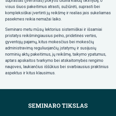
suprastas (įvertintas) pokytis didina klaidų tikimybę, o
visus šiuos pakeitimus atrasti, sužiūrėti, suprasti bei
kompleksiškai įvertinti jų reikšmę ir realias jais sukeliamas
pasekmes reikia nemažai laiko.
Seminaro metu mūsų lektorius sistemiškai ir išsamiai
pristatys reikšmingiausius pelno, pridėtinės vertės,
gyventojų pajamų, kitus mokesčius bei mokesčių
administravimą reguliuojančių įstatymų ir susijusių
norminių aktų pakeitimus, jų reikšmę, taikymo ypatumus,
aptars apskaitos tvarkymo bei atskaitomybės rengimo
naujoves, laukiančius iššūkius bei svarbiausius praktinius
aspektus ir kitus klausimus.
SEMINARO TIKSLAS