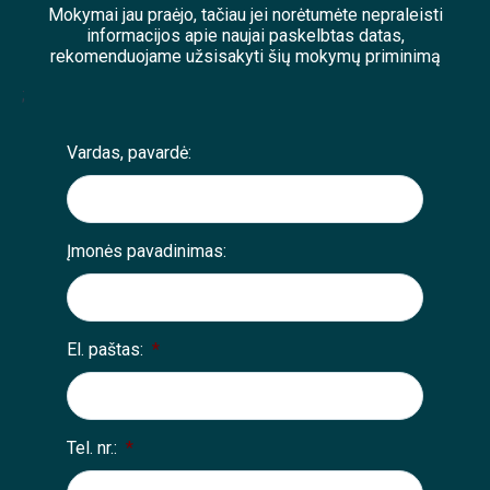
Mokymai jau praėjo, tačiau jei norėtumėte nepraleisti
informacijos apie naujai paskelbtas datas,
rekomenduojame užsisakyti šių mokymų priminimą
;
Vardas, pavardė:
Įmonės pavadinimas:
El. paštas:
*
Tel. nr.:
*