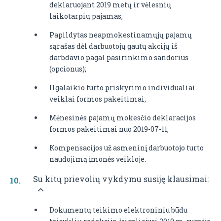
deklaruojant 2019 metų ir vėlesnių
laikotarpių pajamas;
Papildytas neapmokestinamųjų pajamų
sąrašas dėl darbuotojų gautų akcijų iš
darbdavio pagal pasirinkimo sandorius
(opcionus);
Ilgalaikio turto priskyrimo individualiai
veiklai formos pakeitimai;
Mėnesinės pajamų mokesčio deklaracijos
formos pakeitimai nuo 2019-07-11;
Kompensacijos už asmeninį darbuotojo turto
naudojimą įmonės veikloje.
Su kitų prievolių vykdymu susiję klausimai:
Dokumentų teikimo elektroniniu būdu