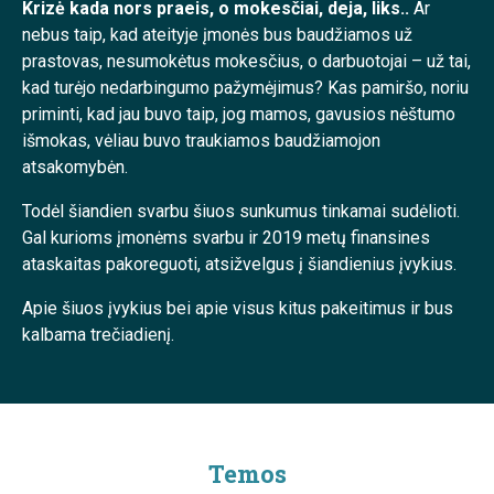
Krizė kada nors praeis, o mokesčiai, deja, liks..
Ar
nebus taip, kad ateityje įmonės bus baudžiamos už
prastovas, nesumokėtus mokesčius, o darbuotojai – už tai,
kad turėjo nedarbingumo pažymėjimus? Kas pamiršo, noriu
priminti, kad jau buvo taip, jog mamos, gavusios nėštumo
išmokas, vėliau buvo traukiamos baudžiamojon
atsakomybėn.
Todėl šiandien svarbu šiuos sunkumus tinkamai sudėlioti.
Gal kurioms įmonėms svarbu ir 2019 metų finansines
ataskaitas pakoreguoti, atsižvelgus į šiandienius įvykius.
Apie šiuos įvykius bei apie visus kitus pakeitimus ir bus
kalbama trečiadienį.
Temos