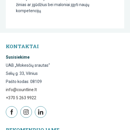
žinias ar įgūdžius bei maloniai įgyti naujų
kompetencijų.
KONTAKTAI
Susisiekime
UAB „Mokesčių srautas“
Sėlių g. 33, Vilnius
Pašto kodas: 08109
info@countline.lt
+370 5 263 9922
REKOMENDUOJAME