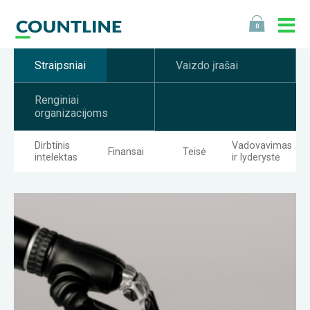
0
Straipsniai
Vaizdo įrašai
Renginiai
organizacijoms
Dirbtinis
Vadovavimas
Finansai
Teisė
intelektas
ir lyderystė